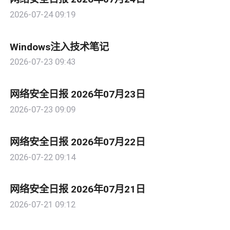
2026-07-24 09:19
Windows注入技术笔记
2026-07-23 09:43
网络安全日报 2026年07月23日
2026-07-23 09:09
网络安全日报 2026年07月22日
2026-07-22 09:14
网络安全日报 2026年07月21日
2026-07-21 09:12