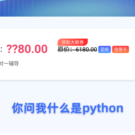
??80.00
：
原价：6180.00
花呗
信用卡
对一辅导