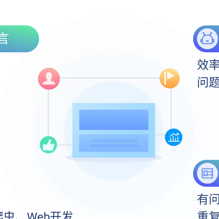
言
，
效
问
有
虫、Web开发
重