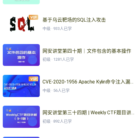
基于乌云靶场的SQL注入攻击
中级 · 933人已学
网安讲堂第四十期｜文件包含的基本操作
初级 · 1281人已学
CVE-2020-1956 Apache Kylin命令注入漏洞
中级 · 56人已学
网安讲堂第三十四期 | Weekly CTF题目讲解（9-11）
初级 · 892人已学