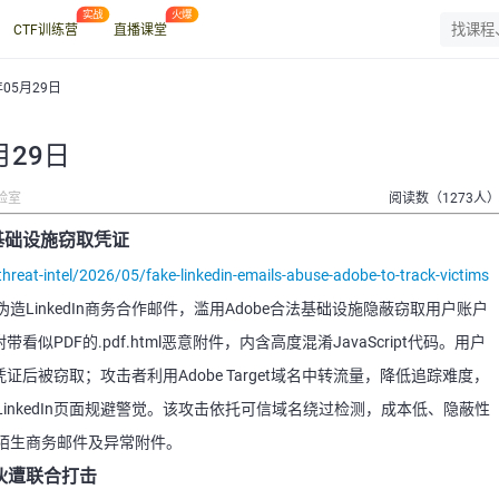
CTF训练营
直播课堂
年05月29日
月29日
验室
阅读数（1273人
be基础设施窃取凭证
eat-intel/2026/05/fake-linkedin-emails-abuse-adobe-to-track-victims
LinkedIn商务合作邮件，滥用Adobe合法基础设施隐蔽窃取用户账户
看似PDF的.pdf.html恶意附件，内含高度混淆JavaScript代码。用户
凭证后被窃取；攻击者利用Adobe Target域名中转流量，降低追踪难度，
inkedIn页面规避警觉。该攻击依托可信域名绕过检测，成本低、隐蔽性
陌生商务邮件及异常附件。
团伙遭联合打击