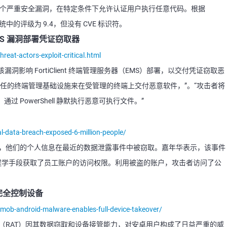
中存在一个严重安全漏洞，在特定条件下允许认证用户执行任意代码。根据
系统中的评级为 9.4，但没有 CVE 标识符。
 EMS 漏洞部署凭证窃取器
eat-actors-exploit-critical.html
影响 FortiClient 终端管理服务器（EMS）部署，以交付凭证窃取恶
利用了受信任的终端管理基础设施来在受管理的终端上交付恶意软件，”。“攻击者将
，通过 PowerShell 静默执行恶意可执行文件。”
-data-breach-exposed-6-million-people/
万人，他们的个人信息在最近的数据泄露事件中被窃取。嘉年华表示，该事件
会工程学手段获取了员工账户的访问权限。利用被盗的账户，攻击者访问了公
。
可完全控制设备
ob-android-malware-enables-full-device-takeover/
问木马（RAT）因其数据窃取和设备接管能力，对安卓用户构成了日益严重的威