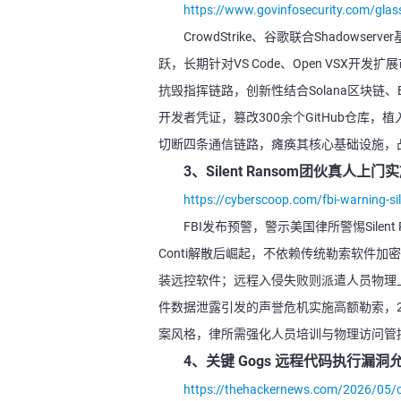
https://www.govinfosecurity.com/glas
CrowdStrike、谷歌联合Shadows
跃，长期针对VS Code、Open VSX开
抗毁指挥链路，创新性结合Solana区块链、
开发者凭证，篡改300余个GitHub仓
切断四条通信链路，瘫痪其核心基础设施，
3、Silent Ransom团伙真人上
https://cyberscoop.com/fbi-warning-si
FBI发布预警，警示美国律所警惕Silent 
Conti解散后崛起，不依赖传统勒索软件加
装远控软件；远程入侵失败则派遣人员物理
件数据泄露引发的声誉危机实施高额勒索，2
案风格，律所需强化人员培训与物理访问管
4、关键 Gogs 远程代码执行漏
https://thehackernews.com/2026/05/crit