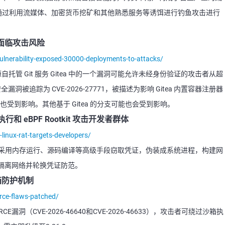
恶意软件，通过利用流媒体、加密货币挖矿和其他熟悉服务等诱饵进行钓鱼攻击进行
部署面临攻击风险
ulnerability-exposed-30000-deployments-to-attacks/
开源自托管 Git 服务 Gitea 中的一个漏洞可能允许未经身份验证的攻击者从超
漏洞被追踪为 CVE-2026-27771，被描述为影响 Gitea 内置容器注册器
）也受到影响。其他基于 Gitea 的分支可能也会受到影响。
件执行和 eBPF Rootkit 攻击开发者群体
linux-rat-targets-developers/
发者，采用内存运行、源码编译等高级手段窃取凭证，伪装成系统进程，构建网
隔离网络并轮换凭证防范。
沙箱防护机制
g-rce-flaws-patched/
漏洞（CVE-2026-46640和CVE-2026-46633），攻击者可绕过沙箱执