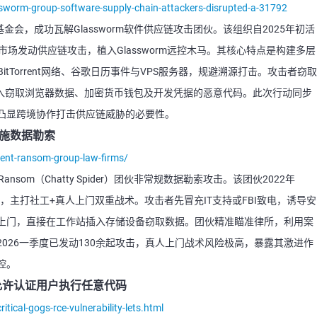
sworm-group-software-supply-chain-attackers-disrupted-a-31792
erver基金会，成功瓦解Glassworm软件供应链攻击团伙。该组织自2025年初活
发扩展市场发动供应链攻击，植入Glassworm远控木马。其核心特点是构建多层
BitTorrent网络、谷歌日历事件与VPS服务器，规避溯源打击。攻击者窃取
库，植入窃取浏览器数据、加密货币钱包及开发凭据的恶意代码。此次行动同步
凸显跨境协作打击供应链威胁的必要性。
门实施数据勒索
lent-ransom-group-law-firms/
Ransom（Chatty Spider）团伙非常规数据勒索攻击。该团伙2022年
密，主打社工+真人上门双重战术。攻击者先冒充IT支持或FBI致电，诱导安
上门，直接在工作站插入存储设备窃取数据。团伙精准瞄准律所，利用案
026一季度已发动130余起攻击，真人上门战术风险极高，暴露其激进作
控。
洞允许认证用户执行任意代码
ical-gogs-rce-vulnerability-lets.html