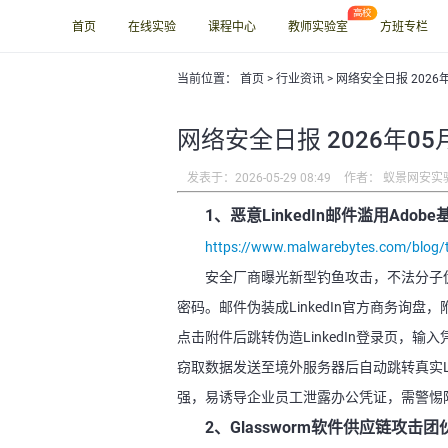
首页
在线实验
课程中心
教师实验室
方班专栏
当前位置：
首页
>
行业资讯
> 网络安全日报 2026
网络安全日报 2026年05
发表于：2026-05-29 08:49
作者： 蚁景网安实
1、恶意LinkedIn邮件滥用Ado
https://www.malwarebytes.com/blog/thr
安全厂商曝光新型钓鱼攻击，不法分子伪造
密码。邮件伪装成LinkedIn官方商务询盘，附带
点击附件后跳转伪造LinkedIn登录页，输入
窃取数据发送至境外服务器后自动跳转真实L
强，易诱导企业员工泄露办公凭证，需警惕
2、Glassworm软件供应链攻击