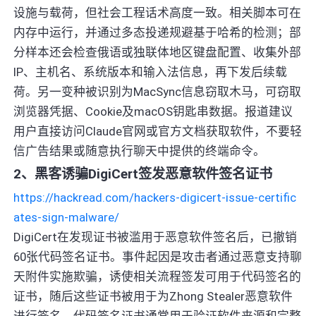
设施与载荷，但社会工程话术高度一致。相关脚本可在
内存中运行，并通过多态投递规避基于哈希的检测；部
分样本还会检查俄语或独联体地区键盘配置、收集外部
IP、主机名、系统版本和输入法信息，再下发后续载
荷。另一变种被识别为MacSync信息窃取木马，可窃取
浏览器凭据、Cookie及macOS钥匙串数据。报道建议
用户直接访问Claude官网或官方文档获取软件，不要轻
信广告结果或随意执行聊天中提供的终端命令。
2、黑客诱骗DigiCert签发恶意软件签名证书
https://hackread.com/hackers-digicert-issue-certific
ates-sign-malware/
DigiCert在发现证书被滥用于恶意软件签名后，已撤销
60张代码签名证书。事件起因是攻击者通过恶意支持聊
天附件实施欺骗，诱使相关流程签发可用于代码签名的
证书，随后这些证书被用于为Zhong Stealer恶意软件
进行签名。代码签名证书通常用于验证软件来源和完整