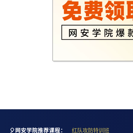
🎈网安学院推荐课程：
红队攻防特训班