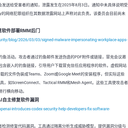
会发送给受害者的通知，泄露发生在2025年8月3日。通知中未具体说明受
Pay的网络犯罪组织在其数据泄露网站上声称对此负责。该委员会目前尚未
意软件部署RMM后门
urity/blog/2026/03/03/signed-malware-impersonating-workplace-apps-
钓鱼活动。攻击者通过钓鱼邮件发送伪造的PDF附件或链接，冒充会议邀
包含嵌入的钓鱼链接，引导用户下载冒充信任应用程序的软件。虚假网站
的文件伪装成Teams、Zoom或Google Meet的安装程序，但实际这些
eenConnect、Tactical RMM和Mesh Agent。这些工具使攻击者
进行横向移动。
ty，AI自主修复软件漏洞
penai-introduces-codex-security-help-developers-fix-software-
ty，帮助开发者检测修复代码漏洞。工具通过隔离分析生成威胁模型，提供漏洞分级与