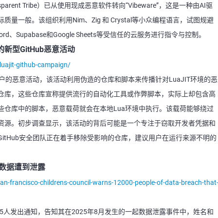
arent Tribe）已从使用现成恶意软件转向“Vibeware”，这是一种由AI驱
一般。该组织利用Nim、Zig 和 Crystal等小众编程语言，试图规避
rd、Supabase和Google Sheets等受信任的云服务进行指令与控制。
的新型GitHub恶意活动
luajit-github-campaign/
用户的恶意活动，该活动利用伪造的仓库和脚本来传播针对LuaJIT环境的恶
仓库，这些仓库宣称提供流行的自动化工具或作弊脚本，实际上却包含高
些仓库中的脚本，恶意载荷就会在本地Lua环境中执行。该载荷能够绕过
资源。初步调查显示，该活动的背后可能是一个专注于窃取开发者凭据和
itHub安全团队正在着手移除受影响的仓库，建议用户在运行来源不明的
人数据遭到泄露
-francisco-childrens-council-warns-12000-people-of-data-breach-that
55人发出通知，告知其在2025年8月发生的一起数据泄露事件中，姓名和