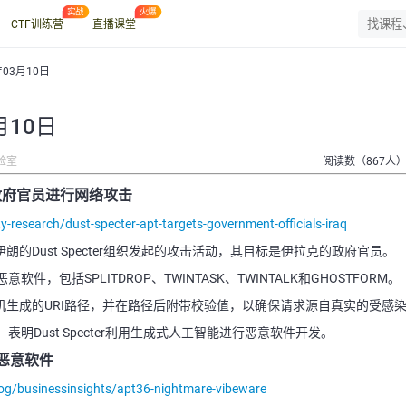
CTF训练营
直播课堂
年03月10日
月10日
验室
阅读数（867人
拉克政府官员进行网络攻击
-research/dust-specter-apt-targets-government-officials-iraq
朗的Dust Specter组织发起的攻击活动，其目标是伊拉克的政府官员。
包括SPLITDROP、TWINTASK、TWINTALK和GHOSTFORM。
使用了随机生成的URI路径，并在路径后附带校验值，以确保请求源自真实的受感
Dust Specter利用生成式人工智能进行恶意软件开发。
成恶意软件
og/businessinsights/apt36-nightmare-vibeware