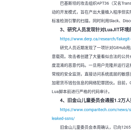
巴基斯坦的攻击组织APT36（又名Transp
动的开发模式，旨在产出大量植入程序但实际质量
标准检测引擎的扫描，同时利用Slack、Disco
3、研究人员发现针对LuaJIT环境
https://www.derp.ca/research/fakegit-
研究人员近期发现了一项针对GitHub
意载荷。攻击者创建了大量看似合法的公共
度混淆的恶意代码。一旦用户克隆并运行这
常规的安全监测，直接访问系统底层的敏感
加密货币钱包信息的网络犯罪团伙。目前，G
Lua脚本前进行严格的代码审计。
4、旧金山儿童委员会通报1.2万
https://www.comparitech.com/news/san
leaked-ssns/
旧金山儿童委员会本周确认，已向126