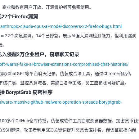
业、商业和教育用户开放，开源维护者可免费使用。
22个Firefox漏洞
/anthropic-claude-opus-ai-model-discovers-22-firefox-bugs.html
现Firefox 22个高危漏洞，14个已修复，展示AI强大漏洞检测能力，但利用漏洞
险。
已入侵超2万企业租户，窃取聊天记录
oft-warns-fake-ai-browser-extensions-compromised-chat-histories/
取ChatGPT等平台聊天记录。伪装成合法工具，通过Chrome商店传
审核扩展、监控恶意域名、实施白名单策略，员工应移除可疑扩展。
 BoryptGrab 窃密程序
alware/massive-github-malware-operation-spreads-boryptgrab-
通过100多个GitHub仓库传播，伪装成软件工具窃取浏览器数据、加密货币钱
SSH隧道。攻击者利用SEO关键词提升恶意仓库排名，俄语证据指向俄