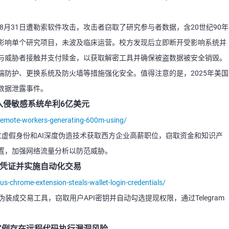
8月31日遭勒索软件攻击，攻击者窃取了研究参与者数据，含20世纪90年
影响单个研究项目，未波及临床运营。校方发现后立即断开受影响系统并
与威胁者接触并支付赎金，以获取解密工具并确保被盗数据被安全销毁。
防护、更换系统及防火墙等措施强化安全。值得注意的是，2025年美国
数据泄露事件。
入侵敏感系统牟利6亿美元
remote-workers-generating-600m-using/
过虚假身份和AI深度伪造技术获取西方企业高薪职位，窃取资金和知识产
置，加强网络流量分析以防范威胁。
登录凭证并实施自动化交易
s-chrome-extension-steals-wallet-login-credentials/
mator伪装成交易工具，窃取用户API密钥并自动勾选提现权限，通过Telegram
n实例存在远程代码执行漏洞风险