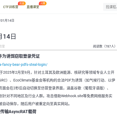
CTF训练营
直播课堂
年01月14日
月14日
验室
阅读数（787人
F文件为诱饵窃取登录凭证
-fancy-bear-pdfs-steal-login/
 Bear）于2025年2月至9月，针对土耳其及欧洲能源、核研究等领域专业人士开
）、EcoClimate基金会等机构的合法PDF为诱饵（如气候行动、以伊
页面会在2秒后自动切换至仿冒登录界面，涵盖谷歌（葡萄牙语版）、
型，分别针对不同地区及行业人群。攻击借助Webhook.site等免费网络服务实
被自动保存，随后用户被重定向至真实网站。
蔽传输AsyncRAT载荷