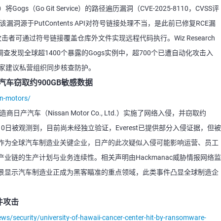
s（Go Git Service）的路径遍历漏洞（CVE-2025-8110，CVSS评
漏洞源于PutContents API对符号链接处理不当，是此前已修复RCE漏
权攻击者可通过符号链接覆盖仓库外文件实现远程代码执行。Wiz Research
调查发现全球超1400个暴露的Gogs实例中，超700个已遭自动化攻击入
专家建议私营组织同步核查防护。
产汽车窃取约900GB敏感数据
an-motors/
日产汽车（Nissan Motor Co., Ltd.）实施了网络入侵，并窃取约
月10日被观测到，目前尚未经独立验证，Everest已提供部分入侵证据，但被
作为全球汽车制造业关键企业，日产的此次疑似入侵可能影响运营、员工
业链的生产计划与业务连续性。相关声明由Hackmanac威胁情报网络监
景显示汽车制造业正成为黑客瞄准的重点领域，此类事件凸显全球制造企
件攻击
s/security/university-of-hawaii-cancer-center-hit-by-ransomware-