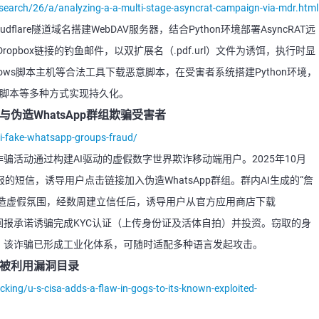
earch/26/a/analyzing-a-a-multi-stage-asyncrat-campaign-via-mdr.html
loudflare隧道域名搭建WebDAV服务器，结合Python环境部署AsyncRAT远
pbox链接的钓鱼邮件，以双扩展名（.pdf.url）文件为诱饵，执行时显
dows脚本主机等合法工具下载恶意脚本，在受害者系统搭建Python环境，
文件夹脚本等多种方式实现持久化。
I与伪造WhatsApp群组欺骗受害者
i-fake-whatsapp-groups-fraud/
诈骗活动通过构建AI驱动的虚假数字世界欺诈移动端用户。2025年10月
的短信，诱导用户点击链接加入伪造WhatsApp群组。群内AI生成的“詹
营造虚假氛围，经数周建立信任后，诱导用户从官方应用商店下载
高回报承诺诱骗完成KYC认证（上传身份证及活体自拍）并投资。窃取的身
等，该诈骗已形成工业化体系，可随时适配多种语言发起攻击。
已知被利用漏洞目录
king/u-s-cisa-adds-a-flaw-in-gogs-to-its-known-exploited-