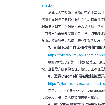
attack/
夏威夷大学披露，其癌症中心于2025年
代用于标识参与者的社保号文件。该事件仅
聘请专家调查，为保护相关人员信息，选择
目前校方尚未通知受影响者，已采取安装终端
多所高校遭攻击，哈佛、普林斯顿等均发生
7、朝鲜远程工作者通过身份窃取
https://cybersecuritynews.com/dprks-
朝鲜远程渗透计划年创收6亿美元，通
权。企业需升级身份验证，核实员工物理位
8、恶意Chrome扩展窃取钱包
https://cybersecuritynews.com/maliciou
恶意Chrome扩展MEXC API Auto
发送给攻击者，无需密码即可清空账户。
9、超10万台暴露在互联网的n8