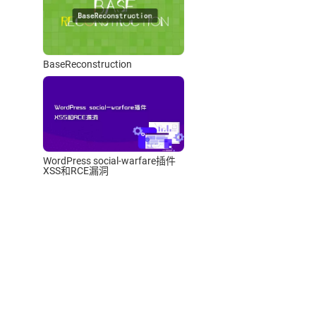
BaseReconstruction
WordPress social-warfare插件
XSS和RCE漏洞