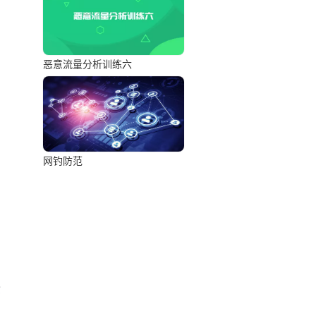
恶意流量分析训练六
网钓防范
索