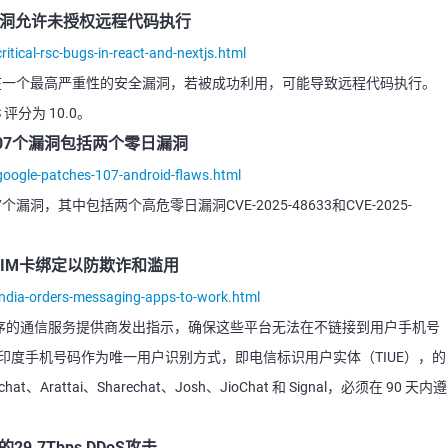
RSC漏洞允许未授权远程代码执行
tical-rsc-bugs-in-react-and-nextjs.html
s (RSC) 中存在一个最高严重性的安全漏洞，若被成功利用，可能导致远程代码执行。
 评分为 10.0。
复107个漏洞包括两个零日漏洞
oogle-patches-107-android-flaws.html
07个漏洞，其中包括两个高危零日漏洞CVE-2025-48633和CVE-2025-
IM卡绑定以防欺诈和滥用
ndia-orders-messaging-apps-to-work.html
程序的通信服务提供商发出指示，确保这些平台无法在不链接到用户手机号
用印度手机号码作为唯一用户识别方式，即电信标识用户实体（TIUE），的
at、Arattai、Sharechat、Josh、JioChat 和 Signal，必须在 90 天内遵
9.7Tbps DDoS攻击