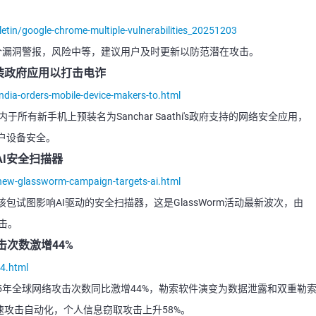
letin/google-chrome-multiple-vulnerabilities_20251203
e浏览器多个漏洞警报，风险中等，建议用户及时更新以防范潜在攻击。
装政府应用以打击电诈
dia-orders-mobile-device-makers-to.html
所有新手机上预装名为Sanchar Saathi's政府支持的网络安全应用，
户设备安全。
AI安全扫描器
ew-glassworm-campaign-targets-ai.html
包试图影响AI驱动的安全扫描器，这是GlassWorm活动最新波次，由
攻击。
击次数激增44%
4.html
，2025年全球网络攻击次数同比激增44%，勒索软件演变为数据泄露和双重勒
速攻击自动化，个人信息窃取攻击上升58%。