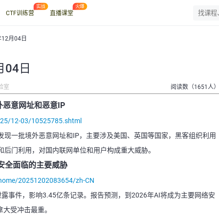
CTF训练营
直播课堂
年12月04日
月04日
验室
阅读数（1651人
恶意网址和恶意IP
025/12-03/10525785.shtml
发现一批境外恶意网址和IP，主要涉及美国、英国等国家，黑客组织利用
和后门利用，对国内联网单位和用户构成重大威胁。
络安全面临的主要威胁
s/home/20251202083654/zh-CN
泄露事件，影响3.45亿条记录。报告预测，到2026年AI将成为主要网络安
加拿大受冲击最重。