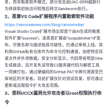
息，而非勒索软件模式。部分攻击由UAC-0099威胁行
为体获取初始访问权限后转交Sandworm执行。
2、恶意VS Code扩展程序内置勒索软件功能
https://secureannex.com/blog/ransomvibe/
Visual Studio Code扩展市场出现首个由AI生成的勒索
软件扩展"susvsex"。该恶意扩展由"suspublisher18"发
布，尽管名称与描述极具可疑性，仍通过审核上线。其
利用GitHub私有仓库作为命令与控制通道，加密特定目
录文件并外泄数据。安全分析显示，代码带有明显Vibe
生成痕迹，且开发失误导致C2服务器代码与解密工具
一同被打包，通过硬编码的GitHub PAT令牌可溯源至巴
库地区的开发者。目前扩展仅针对测试目录，但可通过
更新或远程指令扩大攻击范围。
3、思科UCCX漏洞允许攻击者以root权限执行命
令