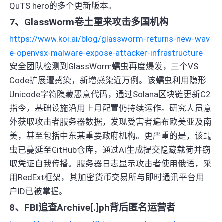
QuTS hero的多个更新版本。
7、GlassWorm卷土重来攻击多国机构
https://www.koi.ai/blog/glassworm-returns-new-wav
e-openvsx-malware-expose-attacker-infrastructure
安全团队检测到GlassWorm蠕虫再度爆发，三个VS
Code扩展遭感染，新增感染近万例。该蠕虫利用隐形
Unicode字符隐藏恶意代码，通过Solana区块链更新C2
指令，基础设施沿用上月配置仍持续运作。研究人员意
外获取攻击者服务器数据，发现受害者遍布欧美亚及南
美，甚至包括中东某重要政府机构。更严重的是，该蠕
虫已蔓延至GitHub仓库，通过AI生成提交隐藏载荷并窃
取凭证自我传播。服务器日志显示攻击者使用俄语，采
用RedExt框架，其加密货币交易所与即时通讯平台用
户ID已被掌握。
8、FBI追查Archive[.]ph背后匿名运营者