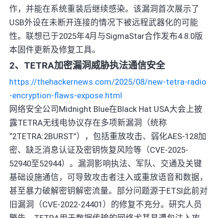
作，并能在系统重装后继续感染。该漏洞首次展示了
USB外设在未断开连接的情况下被远程武器化的可能
性。联想已于2025年4月与SigmaStar合作发布4.8.0版
本固件更新及修复工具。
2、TETRA加密漏洞威胁执法通信安全
https://thehackernews.com/2025/08/new-tetra-radio
-encryption-flaws-expose.html
网络安全公司Midnight Blue在Black Hat USA大会上披
露TETRA无线电协议存在多项新漏洞（统称
“2TETRA:2BURST”），包括重放攻击、弱化AES-128加
密、缺乏消息认证及密钥恢复风险等（CVE-2025-
52940至52944）。漏洞影响执法、军队、交通及关键
基础设施通信，可导致攻击者注入或重放语音和数据，
甚至暴力破解密钥解密流量。部分问题源于ETSI此前对
旧漏洞（CVE-2022-24401）的修复不充分。研究人员
警告，TETRA用于数据传输的网络尤其易遭包注入攻