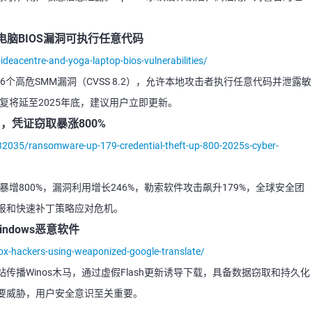
记本电脑BIOS漏洞可执行任意代码
deacentre-and-yoga-laptop-bios-vulnerabilities/
OS存在6个高危SMM漏洞（CVSS 8.2），允许本地攻击者执行任意代码并泄露敏
复将延至2025年底，建议用户立即更新。
%，凭证窃取暴涨800%
32035/ransomware-up-179-credential-theft-up-800-2025s-cyber-
暴增800%，漏洞利用增长246%，勒索软件攻击飙升179%，全球安全团
报和快速补丁策略应对危机。
ndows恶意软件
fox-hackers-using-weaponized-google-translate/
播Winos木马，通过虚假Flash更新诱导下载，具备数据窃取和持久化
要威胁，用户安全意识至关重要。