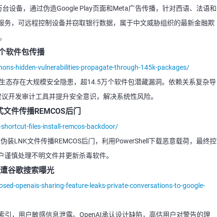
.1万台设备，通过伪造Google Play页面和Meta广告传播，针对西语、法语和
服务，可远程控制设备并窃取银行数据，属于中文威胁组织的最新金融欺
致。
5万个软件包传播
pythons-hidden-vulnerabilities-propagate-through-145k-packages/
包生态存在大规模安全隐患，超14.5万个软件包潜藏漏洞。依赖关系复杂导
案例。建议开发审计工具并提升安全意识，解决系统性风险。
式文件传播REMCOS后门
hortcut-files-install-remcos-backdoor/
过伪装LNK文件传播REMCOS后门，利用PowerShell下载恶意载荷，最终控
户谨慎处理不明文件并更新杀毒软件。
对话遭谷歌搜索曝光
posed-openais-sharing-feature-leaks-private-conversations-to-google-
歌索引，用户敏感信息泄露。OpenAI承认设计缺陷，高估用户对警告的理