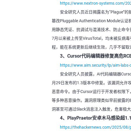
https://www.nextron-systems.com/202
安全研究人员近日揭露名为“Plague”的
篡改Pluggable Authentication
用静态凭证、抗调试与混淆技术、防止命令日
7月以来被上传至VirusTotal，均未被
程，能在系统更新后继续生效，几乎不留取
3、Cursor代码编辑器修复高危RC
https://www.aim.security/lp/aim-labs-
安全研究人员披露，AI代码编辑器Cursor
月29日发布的1.3版本中修复。该漏洞允许攻
恶意命令。由于Cursor运行于开发者权
等多种恶意操作。漏洞原理类似早前披露的Ec
洞甚至可通过Slack消息注入触发，危害极
4、PlayPraetor安卓木马感染超1
https://thehackernews.com/2025/08/pl