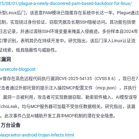
5/08/01/plague-a-newly-discovered-pam-based-backdoor-for-linux/
新型Linux后门，该恶意PAM模块已隐匿存在系统中长达一年。Plague通过
 Module认证机制，实现绕过身份验证、窃取凭据及长期SSH隐秘访问。其功能包括使
志记录，并通过清除SSH环境变量来掩盖入侵痕迹。多份样本自2024年
反病毒引擎识别，表明其仍在持续开发中。研究指出，该后门深入Linux认证流
证线索，极具隐蔽性与威胁性。
E漏洞
curxecute-blogpost
曾存在高危远程代码执行漏洞CVE-2025-54135（CVSS 8.6），现已在7
击者通过外部托管的提示注入操控MCP配置文件（mcp.json），并执行
限下，漏洞一旦被利用，攻击者可实现数据窃取、勒索软件植入、AI模型误导
hoLeak，均与MCP服务器可加载不受信任数据相关。研究指出，该漏
大。此次事件凸显AI辅助开发工具中MCP机制的潜在安全隐患。
.1万台设备
aypraetor-android-trojan-infects.html