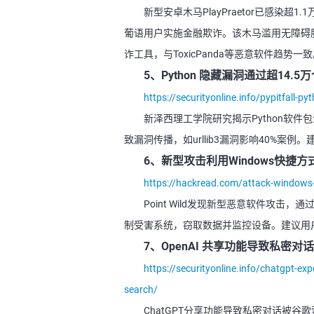
新型安卓木马PlayPraetor已感染超1
葡语用户实施金融欺诈。该木马滥用无障碍
诈工具，与ToxicPanda等恶意软件趋势一
5、Python 隐藏漏洞通过超14.
https://securityonline.info/pypitfall-
新泽西理工学院研究揭示Python软件
致漏洞传播，如urllib3漏洞影响40%
6、新型攻击利用Windows快捷方
https://hackread.com/attack-windows-s
Point Wild发现新型恶意软件攻击，通
制受害系统，窃取数据并监控设备。建议用
7、OpenAI 共享功能导致私密
https://securityonline.info/chatgpt-ex
search/
ChatGPT分享功能导致私密对话被谷