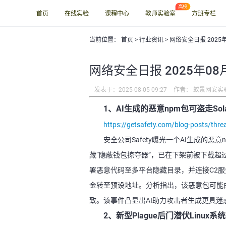
首页
在线实验
课程中心
教师实验室
方班专栏
当前位置：
首页
>
行业资讯
> 网络安全日报 2025
网络安全日报 2025年08
发表于：2025-08-05 09:27
作者： 蚁景网安实
1、AI生成的恶意npm包可盗走Sol
https://getsafety.com/blog-posts/threat
安全公司Safety曝光一个AI生成的恶意npm
藏“隐蔽钱包掠夺器”，已在下架前被下载超过15
署恶意代码至多平台隐藏目录，并连接C2服务
金转至预设地址。分析指出，该恶意包可能由Cla
致。该事件凸显出AI助力攻击者生成更具
2、新型Plague后门潜伏Linux系