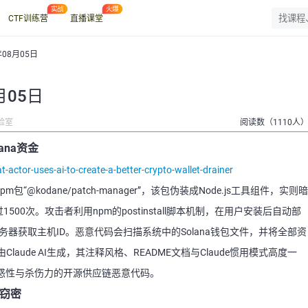
CTF训练营
直播课堂
年08月05日
月05日
验室
阅读数（1110人
ana资金
-actor-uses-ai-to-create-a-better-crypto-wallet-drainer
包“@kodane/patch-manager”，该包伪装成Node.js工具组件，实则暗
00次。攻击者利用npm的postinstall脚本机制，在用户安装后自动部
器获取主机ID。恶意代码会扫描系统中的Solana钱包文件，并将全部资
ude AI生成，其注释风格、README文档与Claude惯用模式高度一
迷惑性与杀伤力的开源供应链恶意代码。
统窃密