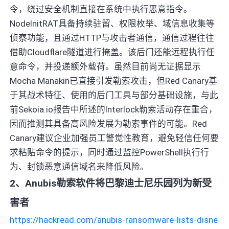
令，绕过安全机制直接在系统中执行恶意指令。
NodeInitRAT具备持续驻留、权限枚举、域信息收集等
侦察功能，且通过HTTP与攻击者通信，通信过程往往
借助Cloudflare隧道进行掩盖。该后门还能远程执行任
意命令，并投递额外载荷。虽然目前尚无证据显示
Mocha Manakin已直接引发勒索攻击，但Red Canary基
于其战术特征、使用的后门工具与部分基础设施，与此
前Sekoia.io报告中所述的Interlock勒索活动存在重合，
因而推测其具备高风险发展为勒索事件的可能。Red
Canary建议企业加强员工警觉性教育，避免轻信任何要
求粘贴命令的提示，同时通过监控PowerShell执行行
为、封锁恶意通信域名来降低风险。
2、Anubis勒索软件将巴黎迪士尼乐园列为新受
害者
https://hackread.com/anubis-ransomware-lists-disne