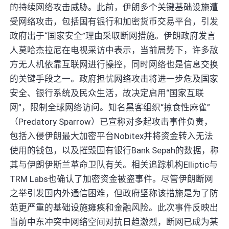
的持续网络攻击威胁。此前，伊朗多个关键基础设施遭
受网络攻击，包括国有银行和加密货币交易平台，引发
政府出于“国家安全”理由采取断网措施。伊朗政府发言
人莫哈杰拉尼在电视采访中表示，当前局势下，许多敌
方无人机依靠互联网进行操控，同时网络也是信息交换
的关键手段之一。政府担忧网络攻击将进一步危及国家
安全、银行系统及民众生活，故决定启用“国家互联
网”，限制全球网络访问。知名黑客组织“掠食性麻雀”
（Predatory Sparrow）已宣称对多起攻击事件负责，
包括入侵伊朗最大加密平台Nobitex并将资金转入无法
使用的钱包，以及摧毁国有银行Bank Sepah的数据，称
其与伊朗伊斯兰革命卫队有关。相关追踪机构Elliptic与
TRM Labs也确认了加密资金被盗事件。尽管伊朗断网
之举引发国内外通信困难，但政府坚称该措施是为了防
范更严重的基础设施瘫痪和金融风险。此次事件反映出
当前中东冲突中网络空间对抗日趋激烈，断网已成为某