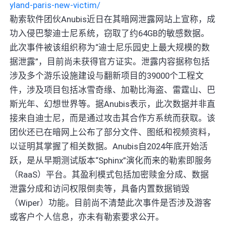
yland-paris-new-victim/
勒索软件团伙Anubis近日在其暗网泄露网站上宣称，成
功入侵巴黎迪士尼系统，窃取了约64GB的敏感数据。
此次事件被该组织称为“迪士尼乐园史上最大规模的数
据泄露”，目前尚未获得官方证实。泄露内容据称包括
涉及多个游乐设施建设与翻新项目的39000个工程文
件，涉及项目包括冰雪奇缘、加勒比海盗、雷霆山、巴
斯光年、幻想世界等。据Anubis表示，此次数据并非直
接来自迪士尼，而是通过攻击其合作方系统而获取。该
团伙还已在暗网上公布了部分文件、图纸和视频资料，
以证明其掌握了相关数据。Anubis自2024年底开始活
跃，是从早期测试版本“Sphinx”演化而来的勒索即服务
（RaaS）平台。其盈利模式包括加密赎金分成、数据
泄露分成和访问权限倒卖等，具备内置数据销毁
（Wiper）功能。目前尚不清楚此次事件是否涉及游客
或客户个人信息，亦未有勒索要求公开。