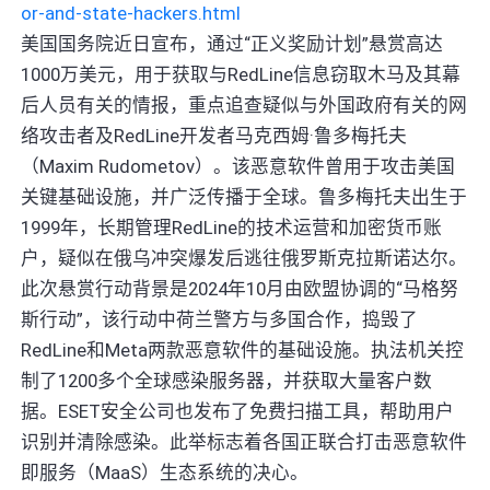
or-and-state-hackers.html
美国国务院近日宣布，通过“正义奖励计划”悬赏高达
1000万美元，用于获取与RedLine信息窃取木马及其幕
后人员有关的情报，重点追查疑似与外国政府有关的网
络攻击者及RedLine开发者马克西姆·鲁多梅托夫
（Maxim Rudometov）。该恶意软件曾用于攻击美国
关键基础设施，并广泛传播于全球。鲁多梅托夫出生于
1999年，长期管理RedLine的技术运营和加密货币账
户，疑似在俄乌冲突爆发后逃往俄罗斯克拉斯诺达尔。
此次悬赏行动背景是2024年10月由欧盟协调的“马格努
斯行动”，该行动中荷兰警方与多国合作，捣毁了
RedLine和Meta两款恶意软件的基础设施。执法机关控
制了1200多个全球感染服务器，并获取大量客户数
据。ESET安全公司也发布了免费扫描工具，帮助用户
识别并清除感染。此举标志着各国正联合打击恶意软件
即服务（MaaS）生态系统的决心。