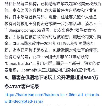
务和债务解决机构，已协助客户解决超30亿美元税务负
债。本次泄露的数据包含大量敏感客户档案和企业资
料，其中涉及社保号码、电话、住址等关键个人信息，
极有可能被用于身份盗窃或进一步犯罪活动。消息人士
向BleepingComputer透露，此次事件为“双重勒索”攻
击，即数据在被窃取的同时也被加密，施压公司支付赎
金。Chaos勒索软件是2025年3月兴起的新型勒索组
织，迄今已声称多起攻击，包括近期对救世军的侵害。
值得注意的是，此Chaos团伙并非2021年活跃的
“Chaos Builder”工具用户群，而是一个新兴、独立的勒
索组织。Optima尚未正式回应相关媒体的置评请求。
8、黑客在俄语地下论坛上公开泄露超过8600万
条AT&T客户记录
https://hackread.com/hackers-leak-86m-att-records-
with-decrypted-ssns/