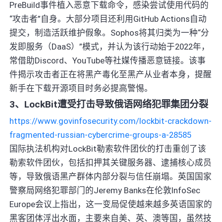
PreBuild事件植入恶意下载命令，感染尝试使用代码的
“攻击者”自身。大部分项目还利用GitHub Actions自动
提交，制造活跃维护假象。Sophos将其归类为一种“分
发即服务（DaaS）”模式，并认为该行动始于2022年，
常借助Discord、YouTube等社媒传播恶意链接。该事
件揭示攻击者正在将黑产毒化至黑产从业者本身，提醒
新手在下载开源项目时务必提高警惕。
3、LockBit遭受打击导致俄语网络犯罪集团分裂
https://www.govinfosecurity.com/lockbit-crackdown-
fragmented-russian-cybercrime-groups-a-28585
国际执法机构对LockBit勒索软件团伙的打击重创了该
勒索软件团伙，包括扣押其关键服务器、逮捕核心成员
等，导致俄语黑产群体内部分裂与信任崩塌。英国国家
警察局网络犯罪部门的Jeremy Banks在伦敦InfoSec
Europe会议上指出，这一变局促使越来越多英语国家的
黑客团体浮出水面，主要来自美、英、澳等国，虽然技