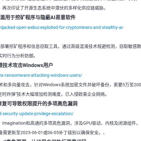
I令牌，再次印证了开源生态系统中潜伏的多样化供应链威胁。
UI被滥用于挖矿程序与隐蔽AI恶意软件
e-hijacked-open-webui-exploited-for-cryptominers-and-stealthy-ai-
UI实例部署挖矿程序和信息窃取工具，通过高级混淆技术规避检测，窃取敏感
实时行为分析防御。
避技术攻击Windows用户
rix-ransomware-attacking-windows-users/
术和多向量攻击，针对Windows系统加密文件并破坏备份，索要5万至20
表定时炸弹"技术大幅增加检测难度，已入侵欧美企业网络。
修复可导致权限提升的多项高危漏洞
security-update-privilege-escalation/
magination和高通的多项高危漏洞，涉及GPU驱动、内核及闭源组件，
新至2025-06-01或06-05补丁级别以确保安全。、