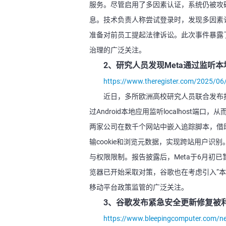
服务。尽管启用了多因素认证，系统仍被攻
息。技术负责人称尝试登录时，发现多因素认证码
准备对前员工提起法律诉讼。此次事件暴露
治理的广泛关注。
2、研究人员发现Meta通过监听
https://www.theregister.com/2025/06
近日，多所欧洲高校研究人员联合发布报告，揭
过Android本地应用监听localhos
两家公司在数千个网站中嵌入追踪脚本，借助WebR
输cookie和浏览元数据，实现跨站用户识
与权限限制。报告披露后，Meta于6月初已暂
览器已开始采取对策，谷歌也在考虑引入“
移动平台政策监管的广泛关注。
3、谷歌发布紧急安全更新修复被利
https://www.bleepingcomputer.com/new