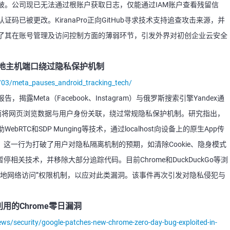
破。公司现已无法通过根账户获取日志，仅能通过IAM账户查看残留信
已被更改。KiranaPro正向GitHub寻求技术支持追查攻击来源，并
了其在账号管理及访问控制方面的薄弱环节，引发外界对初创企业云安全
本地主机端口绕过隐私保护机制
/03/meta_pauses_android_tracking_tech/
露Meta（Facebook、Instagram）与俄罗斯搜索引擎Yandex通
t端口，从而将网页浏览数据与用户身份关联，绕过常规隐私保护机制。研究指出，
TC和SDP Munging等技术，通过localhost向设备上的原生App传
别。这一行为打破了用户对隐私隔离机制的预期，如清除Cookie、隐身模式
停相关技术，并移除大部分追踪代码。目前Chrome和DuckDuckGo等浏
本地网络访问”权限机制，以应对此类漏洞。该事件再次引发对隐私侵犯与
用的Chrome零日漏洞
s/security/google-patches-new-chrome-zero-day-bug-exploited-in-