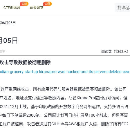
CTF训练营
直播课堂
年06月05日
月05日
验室
阅读数（1362人
黑客攻击导致数据被彻底删除
ian-grocery-startup-kiranapro-was-hacked-and-its-servers-deleted-ceo
o近日遭遇严重网络攻击，所有应用代码与服务器数据被黑客彻底删除。该公司
括客户姓名、地址及支付信息等敏感内容。尽管KiranaPro应用仍可访问，但
于2024年12月上线，基于印度政府的开放数字商务网络运作，支持多语言语
户每日下单量超2000笔。公司原计划百日内扩展至100座城市，但黑客事
户被滥用，攻击者通过其GitHub与AWS根账户入侵，删除了所有EC2