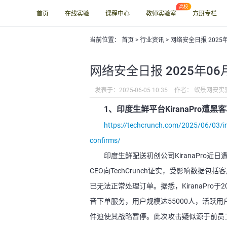
首页
在线实验
课程中心
教师实验室
方班专栏
当前位置：
首页
>
行业资讯
> 网络安全日报 2025
网络安全日报 2025年06
发表于：2025-06-05 10:35
作者： 蚁景网安实
1、印度生鲜平台KiranaPro遭
https://techcrunch.com/2025/06/03/ind
confirms/
印度生鲜配送初创公司KiranaPr
CEO向TechCrunch证实，受影响数据包
已无法正常处理订单。据悉，KiranaPro
音下单服务，用户规模达55000人，活跃用
件迫使其战略暂停。此次攻击疑似源于前员工账