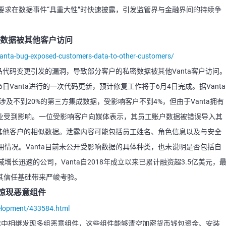
要求在数据事件“具重大性”时快速披露，引发监管界与金融界间的持续争
私密数据被其他客户访问
anta-bug-exposed-customers-data-to-other-customers/
产品代码变更引发的漏洞，导致部分客户的私密数据被其他Vanta客户访问
日Vanta进行的一次代码更新，预计修复工作将于6月4日完成。据Vanta
据泄露涉及不到20%的第三方集成数据，受影响客户不到4%，但由于Vanta拥有
企业受到影响。一位受影响客户向媒体表示，其员工账户数据被错误导入其
自其他客户的相似数据。泄露内容可能包括员工姓名、角色信息以及与安全
情况。Vanta目前未公开受影响数据的具体种类，也未说明是否包括自
长迅速的公司，Vanta自2018年成立以来已累计融资超3.5亿美元，
为其信任基础带来严峻考验。
仓库惊现恶意组件
velopment/433584.html
件包仓库中相继发现多组恶意组件，这些组件能够清空加密货币钱包资金、安装