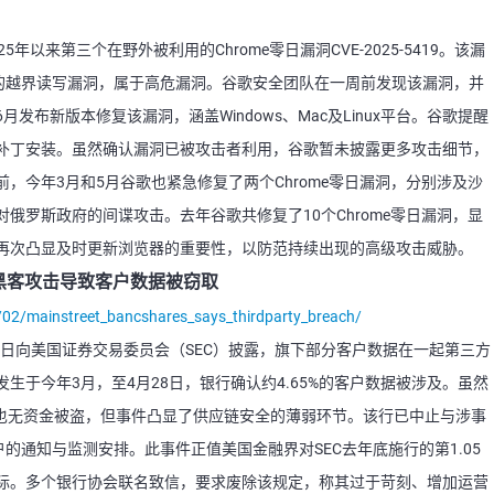
年以来第三个在野外被利用的Chrome零日漏洞CVE-2025-5419。该漏
ipt引擎中的越界读写漏洞，属于高危漏洞。谷歌安全团队在一周前发现该漏洞，并
布新版本修复该漏洞，涵盖Windows、Mac及Linux平台。谷歌提醒
补丁安装。虽然确认漏洞已被攻击者利用，谷歌暂未披露更多攻击细节，
，今年3月和5月谷歌也紧急修复了两个Chrome零日漏洞，分别涉及沙
俄罗斯政府的间谍攻击。去年谷歌共修复了10个Chrome零日漏洞，显
再次凸显及时更新浏览器的重要性，以防范持续出现的高级攻击威胁。
遭到黑客攻击导致客户数据被窃取
/02/mainstreet_bancshares_says_thirdparty_breach/
shares近日向美国证券交易委员会（SEC）披露，旗下部分客户数据在一起第三方
生于今年3月，至4月28日，银行确认约4.65%的客户数据被涉及。虽然
影响，也无资金被盗，但事件凸显了供应链安全的薄弱环节。该行已中止与涉事
的通知与监测安排。此事件正值美国金融界对SEC去年底施行的第1.05
际。多个银行协会联名致信，要求废除该规定，称其过于苛刻、增加运营