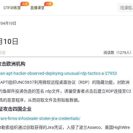
CTF训练营
直播课堂
年04月10日
月10日
验室
阅读数（1279人
攻击欧洲机构
an-apt-hacker-observed-deploying-unusual-rdp-tactics-a-27953
APT组织UNC5837利用微软远程桌面协议（RDP）的隐藏功能，对欧洲
鱼邮件投递伪造的签名.rdp文件，诱骗受害者点击后建立RDP连接至C2
工具的恶意程序，从而窃取文件及剪贴板数据。
凭证攻击四国企业
e-firms-infostealer-stolen-jira-credentials/
at勒索组织通过窃取获得的Jira凭证，入侵了波兰Asseco、美国HighWire