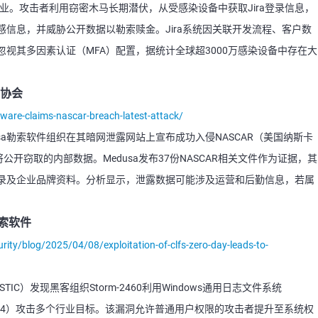
集团四家企业。攻击者利用窃密木马长期潜伏，从受感染设备中获取Jira登录信息，
信息，并威胁公开数据以勒索赎金。Jira系统因关联开发流程、客户数
视其多因素认证（MFA）配置，据统计全球超3000万感染设备中存在大
车协会
are-claims-nascar-breach-latest-attack/
dusa勒索软件组织在其暗网泄露网站上宣布成功入侵NASCAR（美国纳斯卡
公开窃取的内部数据。Medusa发布37份NASCAR相关文件作为证据，其
录及企业品牌资料。分析显示，泄露数据可能涉及运营和后勤信息，若属
勒索软件
ity/blog/2025/04/08/exploitation-of-clfs-zero-day-leads-to-
IC）发现黑客组织Storm-2460利用Windows通用日志文件系统
-29824）攻击多个行业目标。该漏洞允许普通用户权限的攻击者提升至系统权