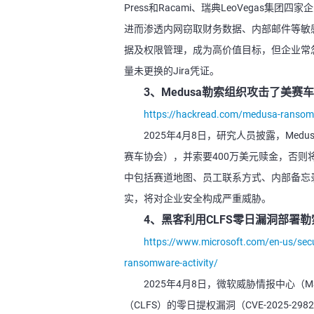
Press和Racami、瑞典LeoVegas
进而渗透内网窃取财务数据、内部邮件等敏感
据及权限管理，成为高价值目标，但企业常忽
量未更换的Jira凭证。
3、Medusa勒索组织攻击了美赛
https://hackread.com/medusa-ransomw
2025年4月8日，研究人员披露，Me
赛车协会），并索要400万美元赎金，否则将
中包括赛道地图、员工联系方式、内部备忘
实，将对企业安全构成严重威胁。
4、黑客利用CLFS零日漏洞部署
https://www.microsoft.com/en-us/secur
ransomware-activity/
2025年4月8日，微软威胁情报中心（MST
（CLFS）的零日提权漏洞（CVE-2025