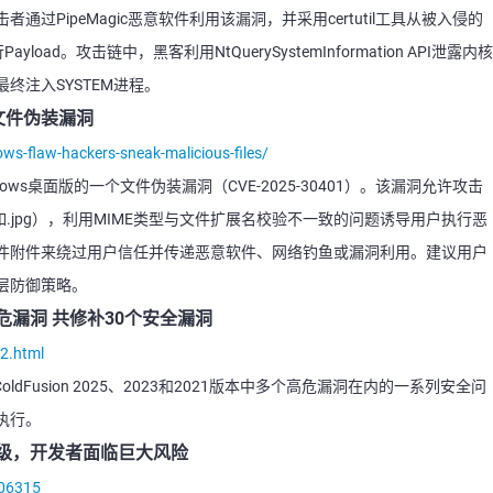
过PipeMagic恶意软件利用该漏洞，并采用certutil工具从被入侵的
oad。攻击链中，黑客利用NtQuerySystemInformation API泄露内核
终注入SYSTEM进程。
发现文件伪装漏洞
s-flaw-hackers-sneak-malicious-files/
indows桌面版的一个文件伪装漏洞（CVE-2025-30401）。该漏洞允许攻击
如.jpg），利用MIME类型与文件扩展名校验不一致的问题诱导用户执行恶
件附件来绕过用户信任并传递恶意软件、网络钓鱼或漏洞利用。建议用户
多层防御策略。
1个高危漏洞 共修补30个安全漏洞
2.html
ldFusion 2025、2023和2021版本中多个高危漏洞在内的一系列安全问
执行。
装升级，开发者面临巨大风险
306315