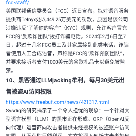
fcc-staff/
美国联邦通信委员会（FCC）近日宣布，拟对语音服务
提供商Telnyx处以449.25万美元的罚款，原因是该公司
涉嫌违反“了解你的客户”（KYC）规则，允许客户冒充
FCC的“反欺诈团队”拨打诈骗电话。2024年2月6日至7
日，超过十几名FCC员工及其家属接到此类电话，诈骗
者使用人工合成语音，声称是FCC的“欺诈预防团队”，
并要求接听者支付1000美元的谷歌礼品卡以避免被监
禁。
10、黑客通过LLMjacking牟利，每月30美元出
售被盗AI访问权限
https://www.freebuf.com/news/421317.html
Sysdig的研究揭示了一个令人担忧的现象：一个针对大
型语言模型（LLM）的黑市正在形成。ORP（OpenAI反
向代理）运营商向攻击者提供未经授权的被盗账户访问
权限，从而获取巨额利润。本文将深入剖析攻击者如何