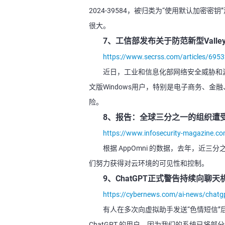
2024-39584，被归类为“使用默认加密密
很大。
7、工信部发布关于防范新型Vall
https://www.secrss.com/articles/695
近日，工业和信息化部网络安全威胁和漏洞
文版Windows用户，特别是电子商务、
险。
8、报告：全球三分之一的组织遭受 
https://www.infosecurity-magazine.co
根据 AppOmni 的数据，去年，近三分
们努力获得对云环境的可见性和控制。
9、ChatGPT正式警告持续向聊
https://cybernews.com/ai-news/chatgp
有人在多次向虚拟助手发送“色情短信”后
ChatGPT 的用户，因为我们的系统已将