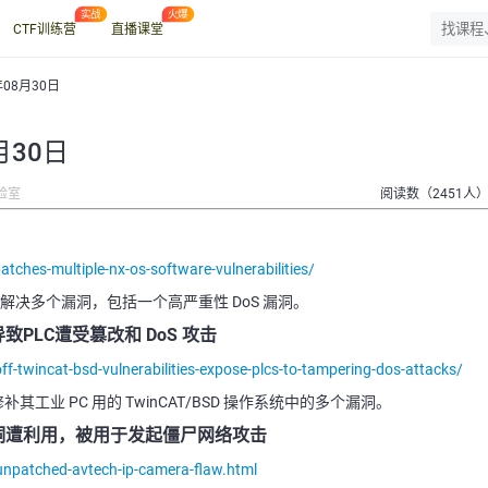
CTF训练营
直播课堂
年08月30日
月30日
验室
阅读数（2451人
tches-multiple-nx-os-software-vulnerabilities/
以解决多个漏洞，包括一个高严重性 DoS 漏洞。
漏洞导致PLC遭受篡改和 DoS 攻击
-twincat-bsd-vulnerabilities-expose-plcs-to-tampering-dos-attacks/
n) 已修补其工业 PC 用的 TwinCAT/BSD 操作系统中的多个漏洞。
头漏洞遭利用，被用于发起僵尸网络攻击
npatched-avtech-ip-camera-flaw.html