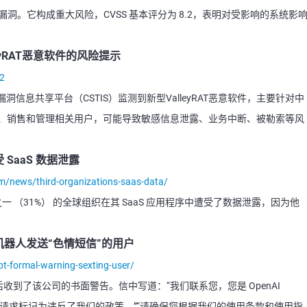
钥”漏洞。它构成重大风险，CVSS 基本评分为 8.2，表明对受影响的系统影
eyRAT恶意软件的风险提示
32
信息共享平台（CSTIS）监测到新型ValleyRAT恶意软件，主要针对中
金融、销售和管理相关用户，可能导致敏感信息泄露、业务中断、被勒索等风
SaaS 数据泄露
m/news/third-organizations-saas-data/
之一 （31%） 的全球组织在其 SaaS 应用程序中遭受了数据泄露，因为他
天机器人发送“色情短信”的用户
t-formal-warning-sexting-user/
收到了该公司的书面警告。信中写道：“我们联系您，您是 OpenAI
部分请求标记为违反了我们的政策。”“请确保您根据我们的使用条款和使用指