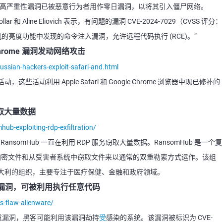
多年前的高严重性漏洞已被恶意行为者用作零日漏洞，以将其引入僵尸网络。
hdollar 和 Aline Eliovich 表示，有问题的漏洞 CVE-2024-7029（CVSS 评分：
) 摄像机的亮度功能中发现的命令注入漏洞，允许远程代码执行 (RCE)。”
 Chrome 漏洞发动网络攻击
ssian-hackers-exploit-safari-and.html
活动利用 Apple Safari 和 Google Chrome 浏览器中现已修补的
。
务窃取大量数据
ub-exploiting-rdp-exfiltration/
RansomHub 一直在利用 RDP 服务窃取大量数据。RansomHub 是一个复
通过加密文件和从受害者系统中窃取文件来以通常的双重勒索方式运作。该组
大利的组织，主要专注于医疗保健、金融和政府领域。
重漏洞，可被利用执行任意代码
s-flaw-alienware/
严重漏洞，黑客可能利用该漏洞劫持
受
感染的系统。该漏洞被标识为 CVE-