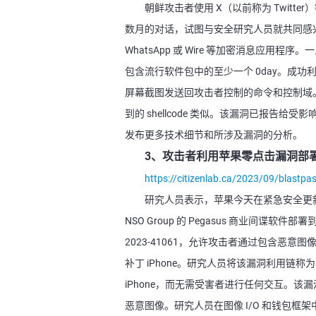
朝鲜攻击者使用 X（以前称为 Twit
数月的对话，试图与安全研究人员就共同感兴趣
WhatsApp 或 Wire 等加密消息应
包含流行软件包中的至少一个 0day。成功利
屏幕截图发送回攻击者控制的命令和控制域。此
到的 shellcode 类似。该漏洞已报
发布更多技术细节和所涉及漏洞的分析。
3、攻击者利用苹果零点击漏洞部署P
https://citizenlab.ca/2023/09/blastpas
研究人员表示，苹果今天在紧急安全更
NSO Group 的 Pegasus 商业间谍软件部署到
2023-41061，允许攻击者通过包含恶意图像的
补丁 iPhone。研究人员将该漏洞利用链称为 B
iPhone，而无需受害者进行任何交互。该漏洞涉
恶意图像。研究人员在图像 I/O 和钱包框架中