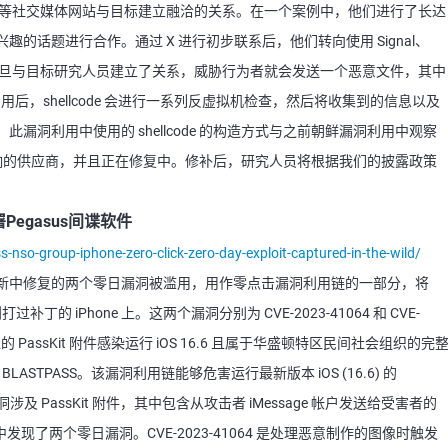
ter）等社交媒体网站与目标建立融洽的关系。在一个案例中，他们进行了长达
的话题进行合作。通过 X 进行初步联系后，他们转向使用 Signal、
用程序。一旦与目标研究人员建立了关系，威胁行为者就会发送一个恶意文件，其中
用后，shellcode 会进行一系列反虚拟机检查，然后将收集到的信息以及
漏洞利用中使用的 shellcode 的构造方式与之前朝鲜漏洞利用中观察
告给受影响的供应商，并且正在修复中。修补后，研究人员将根据我们的披露政策
egasus间谍软件
s-nso-group-iphone-zero-click-zero-day-exploit-captured-in-the-wild/
新中修复的两个零日漏洞被滥用，用作零点击漏洞利用链的一部分，将
打过补丁的 iPhone 上。这两个漏洞分别为 CVE-2023-41064 和 CVE-
 PassKit 附件感染运行 iOS 16.6 且属于华盛顿特区民间社会组织的完
LASTPASS。该漏洞利用链能够危害运行最新版本 iOS (16.6) 的
及 PassKit 附件，其中包含从攻击者 iMessage 帐户发送给受害者的
发现了两个零日漏洞。CVE-2023-41064 是处理恶意制作的图像时触发