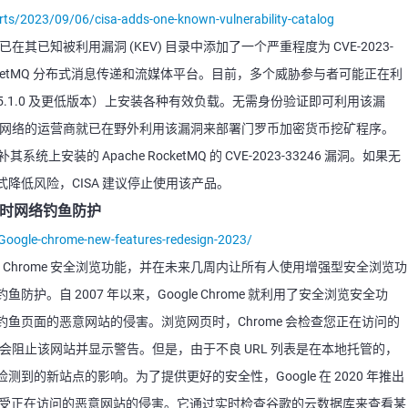
rts/2023/09/06/cisa-adds-one-known-vulnerability-catalog
已在其已知被利用漏洞 (KEV) 目录中添加了一个严重程度为 CVE-2023-
的 RocketMQ 分布式消息传递和流媒体平台。目前，多个威胁参与者可能正在利
本 5.1.0 及更低版本）上安装各种有效负载。无需身份验证即可利用该漏
us 僵尸网络的运营商就已在野外利用该漏洞来部署门罗币加密货币挖矿程序。
其系统上安装的 Apache RocketMQ 的 CVE-2023-33246 漏洞。如果无
降低风险，CISA 建议停止使用该产品。
实时网络钓鱼防护
/Google-chrome-new-features-redesign-2023/
e Chrome 安全浏览功能，并在未来几周内让所有人使用增强型安全浏览功
。自 2007 年以来，Google Chrome 就利用了安全浏览安全功
鱼页面的恶意网站的侵害。浏览网页时，Chrome 会检查您正在访问的
则会阻止该网站并显示警告。但是，由于不良 URL 列表是在本地托管的，
到的新站点的影响。为了提供更好的安全性，Google 在 2020 年推出
免受正在访问的恶意网站的侵害。它通过实时检查谷歌的云数据库来查看某