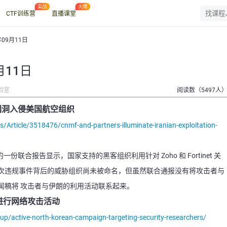
CTF训练营
直播课堂
年09月11日
月11日
验室
阅读数（5497人
et漏洞入侵美国航空组织
Article/3518476/cnmf-and-partners-illuminate-iranian-exploitation-
一份联合报告显示，国家支持的黑客组织利用针对 Zoho 和 Fortinet 关
次违规事件背后的威胁组织尚未被命名，但虽然联合通报没有将攻击者与
闻稿将 攻击者与伊朗的利用活动联系起来。
进行网络攻击活动
oup/active-north-korean-campaign-targeting-security-researchers/