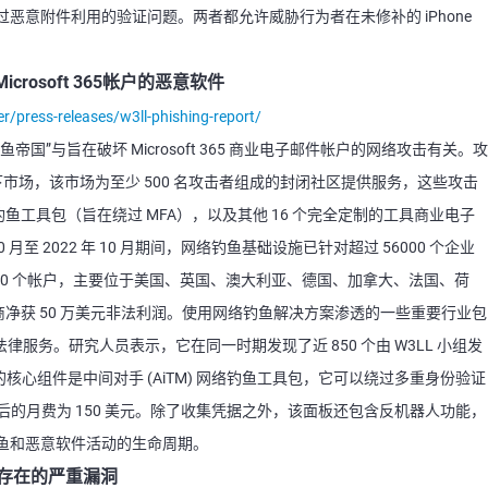
 是可通过恶意附件利用的验证问题。两者都允许威胁行为者在未修补的 iPhone
icrosoft 365帐户的恶意软件
/press-releases/w3ll-phishing-report/
国”与旨在破坏 Microsoft 365 商业电子邮件帐户的网络攻击有关。攻
隐藏地下市场，该市场为至少 500 名攻击者组成的封闭社区提供服务，这些攻击
网络钓鱼工具包（旨在绕过 MFA），以及其他 16 个完全定制的工具商业电子
 月至 2022 年 10 月期间，网络钓鱼基础设施已针对超过 56000 个企业
至少 8000 个帐户，主要位于美国、英国、澳大利亚、德国、加拿大、法国、荷
运营商净获 50 万美元非法利润。使用网络钓鱼解决方案渗透的一些重要行业包
服务。研究人员表示，它在同一时期发现了近 850 个由 W3LL 小组发
的核心组件是中间对手 (AiTM) 网络钓鱼工具包，它可以绕过多重身份验证
元，随后的月费为 150 美元。除了收集凭据之外，该面板还包含反机器人功能，
鱼和恶意软件活动的生命周期。
MQ存在的严重漏洞