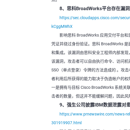
8、思科BroadWorks平台存在
https://sec.cloudapps.cisco.com/secur
kCggMWhX
影响思科 BroadWorks 应用交付平台和
凭证并绕过身份验证。思科 BroadWor
和集成。该漏洞由思科安全工程师内部发现，编号为 
该漏洞，攻击者可以自由执行命令、访问机
SSO（单点登录）令牌的方法造成的 。攻
者利用后所获得的能力取决于伪造帐户的权
一是拥有与目标 Cisco BroadWorks 系
击者的数量，但这并不能缓解问题，因此风
9、强生公司披露IBM数据泄露对
https://www.prnewswire.com/news-rele
301919907.html