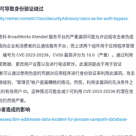
漏洞可导致身份验证绕过
ity/center/content/CiscoSecurityAdvisory/cisco-sa-bw-auth-bypass-
思科 BroadWorks Xtended 服务平台的严重漏洞可能允许远程攻击者伪造
ks 是面向企业和消费者的云通信服务平台，而上述两个组件用于应用程序管理
CVE-2023-20238，CVSS 最高评分为 10.0（严重）。通过利用
密数据、更改用户设置以及进行电话欺诈。此漏洞是由于用于验证
击者可以通过使用伪造的凭据对应用程序进行身份验证来利用此漏洞。攻击
限级别，“管理员”帐户是最糟糕的情况。然而，利用该漏洞的先决条件之
统关联的有效用户 ID。这种情况可能会减少可利用 CVE-2023-20238 的潜在攻
险仍然很严重。
患者造成的影响
ases/ibm-addresses-data-incident-for-janssen-carepath-database-