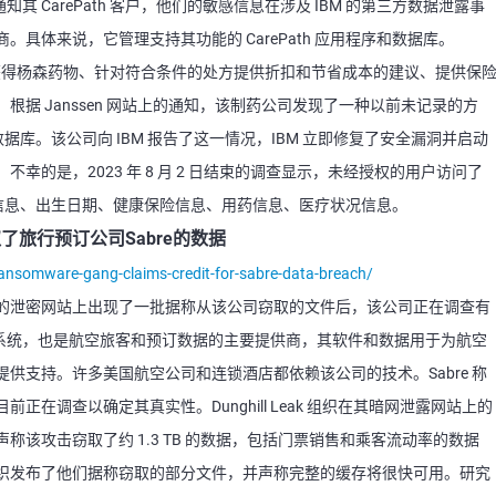
知其 CarePath 客户，他们的敏感信息在涉及 IBM 的第三方数据泄露事
。具体来说，它管理支持其功能的 CarePath 应用程序和数据库。
患者获得杨森药物、针对符合条件的处方提供折扣和节省成本的建议、提供保
据 Janssen 网站上的通知，该制药公司发现了一种以前未记录的方
 数据库。该公司向 IBM 报告了这一情况，IBM 立即修复了安全漏洞并启动
幸的是，2023 年 8 月 2 日结束的调查显示，未经授权的用户访问了
、联系信息、出生日期、健康保险信息、用药信息、医疗状况信息。
称窃取了旅行预订公司Sabre的数据
nsomware-gang-claims-credit-for-sabre-data-breach/
索集团的泄密网站上出现了一批据称从该公司窃取的文件后，该公司正在调查有
预订系统，也是航空旅客和预订数据的主要提供商，其软件和数据用于为航空
供支持。许多美国航空公司和连锁酒店都依赖该公司的技术。Sabre 称
在调查以确定其真实性。Dunghill Leak 组织在其暗网泄露网站上的
该攻击窃取了约 1.3 TB 的数据，包括门票销售和乘客流动率的数据
织发布了他们据称窃取的部分文件，并声称完整的缓存将很快可用。研究