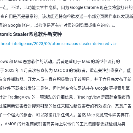
不过，此功能会牺牲隐私，因为 Google Chrome 现在会将您打开的
务器以检查它们是否是恶意的。该功能还将向谷歌发送一小部分页面样本以发现
 Google 帐户，以检测是否有针对您的浏览器或帐户的攻击。
mic Stealer恶意软件新变种
eat-intelligence/2023/09/atomic-macos-stealer-delivered-via-
ws 和 Mac 恶意软件的活动，后者是适用于 Mac 的新型但流行的
AMOS 于 2023 年 4 月首次被宣传为 Mac OS 的窃取者，重点关注加密资产，能
有文件抓取器。开发人员一直在积极致力于该项目，并于六月底发布了新
件下载来分发该工具包，但也冒充合法网站并在 Google 等搜索引擎
adingView 的一项活动的详细信息，TradingView 是跟踪金融市场
过滥用新受害者对搜索引擎的信任来瞄准新受害者的有效媒介。恶意广告
一个强大的组合，可以欺骗几乎任何人。虽然 Mac 恶意软件确实存在，
检测到。AMOS 的开发商或销售商实际上以他们的工具包能够逃避检测为卖