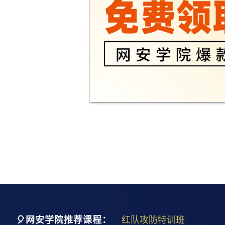
🎈网安学院推荐课程：
红队攻防特训班