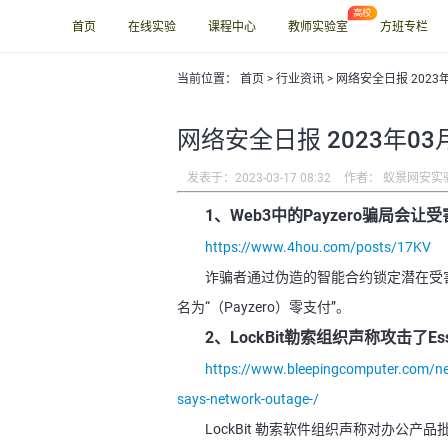
首页
在线实验
课程中心
教师实验室
方班专栏
当前位置：
首页
>
行业资讯
> 网络安全日报 2023
网络安全日报 2023年03
发表于：2023-03-17 08:32
作者： 蚁景网安实
1、Web3中的Payzero骗局会
https://www.4hou.com/posts/17KV
诈骗者通过伪造的智能合约锁定潜在受
名为“（Payzero）零支付”。
2、LockBit勒索组织声称攻击了Ess
https://www.bleepingcomputer.com/ne
says-network-outage-/
LockBit 勒索软件组织声称对办公产品