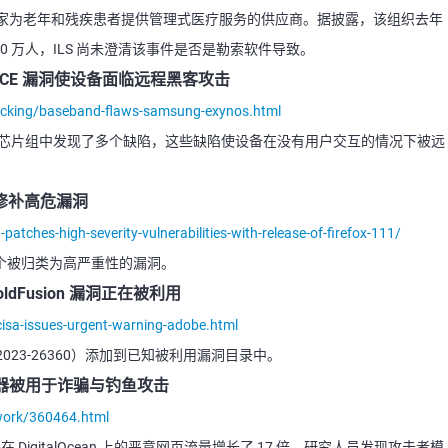
ems (ILS) 是一家为老年和残疾患者提供管理式医疗服务的供应商。据披露，该组织去年
0 万人，ILS 尚未澄清该事件是否是勒索软件导致。
 RCE 漏洞使设备面临远程黑客攻击
hacking/baseband-flaws-samsung-exynos.html
三星的 Exynos 芯片组中发现了多个缺陷，这些缺陷使设备在没有用户交互的情况下被远
11 修补高危漏洞
atches-high-severity-vulnerabilities-with-release-of-firefox-111/
E，包括几个被归类为高严重性的漏洞。
oldFusion 漏洞正在被利用
isa-issues-urgent-warning-adobe.html
洞（CVE-2023-26360）添加到已知被利用漏洞目录中。
 服务器被用于诈骗与钓鱼攻击
twork/360464.html
在 DigitalOcean 上的恶意网页流量增长了 17 倍。研究人员发现攻击者模