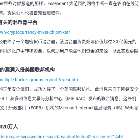
uter早些时候报道的那样，Essendant 大范围的网络中断一直在影响在线订
商。货运公司也被告知暂缓取件。
有关的混币器平台
own-cryptocurrency-mixer-chipmixer/
取缔了一个加密货币混合器，该混合器负责处理价值超过 30 亿美元的
不同的账户中转移资金，以帮助用户隐藏他们资金的来源，以此实现更隐
年的漏洞入侵美国联邦机构
ltiple-hacker-groups-exploit-3-year.html
erik存在的三年安全漏洞，成功入侵了一个美国联邦机构。此消息来自于网络安全
FBI）和多州信息共享与分析中心（MS-ISAC）发布的联合消息。这些机
门（FCEB）机构的Microsoft Internet信息服务（IIS）Web服
420万人
term-care-services-firm-says-breach-affects-42-million-a-21448