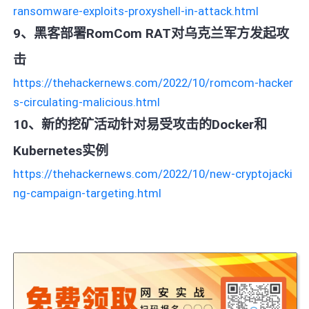
ransomware-exploits-proxyshell-in-attack.html
9、黑客部署RomCom RAT对乌克兰军方发起攻
击
https://thehackernews.com/2022/10/romcom-hacker
s-circulating-malicious.html
10、新的挖矿活动针对易受攻击的Docker和
Kubernetes实例
https://thehackernews.com/2022/10/new-cryptojacki
ng-campaign-targeting.html