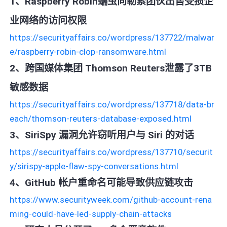
1、Raspberry Robin蠕虫向勒索团伙出售受损企
业网络的访问权限
https://securityaffairs.co/wordpress/137722/malwar
e/raspberry-robin-clop-ransomware.html
2、跨国媒体集团 Thomson Reuters泄露了3TB
敏感数据
https://securityaffairs.co/wordpress/137718/data-br
each/thomson-reuters-database-exposed.html
3、SiriSpy 漏洞允许窃听用户与 Siri 的对话
https://securityaffairs.co/wordpress/137710/securit
y/sirispy-apple-flaw-spy-conversations.html
4、GitHub 帐户重命名可能导致供应链攻击
https://www.securityweek.com/github-account-rena
ming-could-have-led-supply-chain-attacks