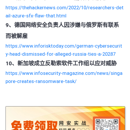
https://thehackernews.com/2022/10/researchers-det
ail-azure-sfx-flaw-that.html
9、德国网络安全负责人因涉嫌与俄罗斯有联系
而被解雇
https://www.inforisktoday.com/german-cybersecurit
y-head-dismissed-for-alleged-russia-ties-a-20287
10、新加坡成立反勒索软件工作组以应对威胁
https://www.infosecurity-magazine.com/news/singa
pore-creates-ransomware-task/