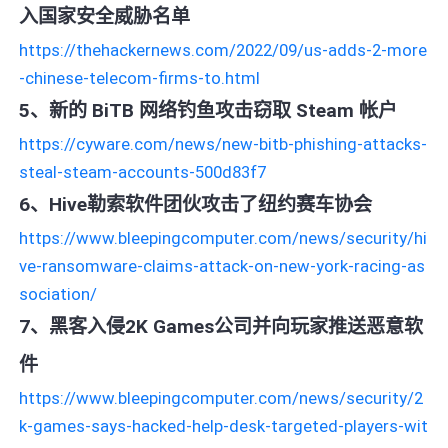
入国家安全威胁名单
https://thehackernews.com/2022/09/us-adds-2-more
-chinese-telecom-firms-to.html
5、新的 BiTB 网络钓鱼攻击窃取 Steam 帐户
https://cyware.com/news/new-bitb-phishing-attacks-
steal-steam-accounts-500d83f7
6、Hive勒索软件团伙攻击了纽约赛车协会
https://www.bleepingcomputer.com/news/security/hi
ve-ransomware-claims-attack-on-new-york-racing-as
sociation/
7、黑客入侵2K Games公司并向玩家推送恶意软
件
https://www.bleepingcomputer.com/news/security/2
k-games-says-hacked-help-desk-targeted-players-wit