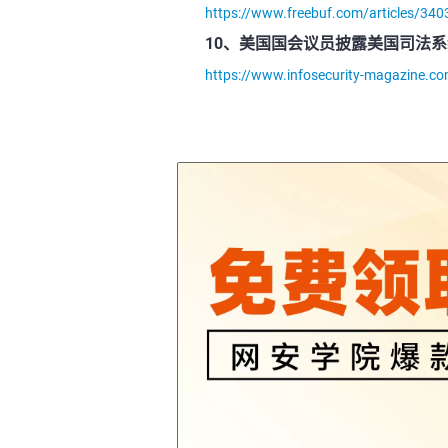
https://www.freebuf.com/articles/340
10、美国国会议员披露美国司法
https://www.infosecurity-magazine.co