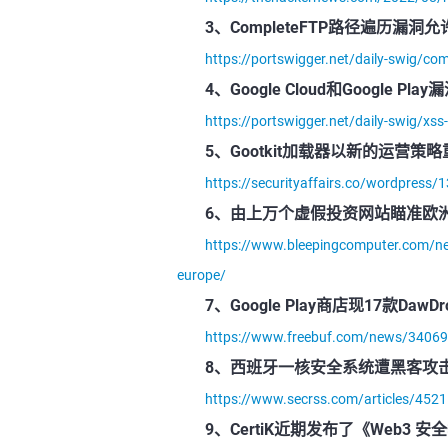
3、CompleteFTP路径遍历漏
https://portswigger.net/daily-swig/comp
4、Google Cloud和Google 
https://portswigger.net/daily-swig/xss-
5、Gootkit加载器以新的运营策
https://securityaffairs.co/wordpress
6、由上万个虚假投资网站瞄准欧
https://www.bleepingcomputer.com/new
europe/
7、Google Play商店现17款Daw
https://www.freebuf.com/news/34069
8、西班牙一核安全系统遭黑客攻
https://www.secrss.com/articles/452
9、CertiK近期发布了《Web3