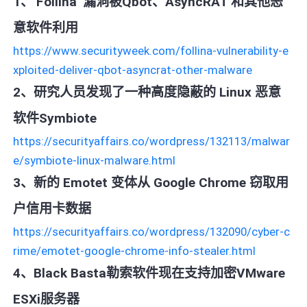
1、'Follina' 漏洞被Qbot、AsyncRAT 和其他恶
意软件利用
https://www.securityweek.com/follina-vulnerability-e
xploited-deliver-qbot-asyncrat-other-malware
2、研究人员发现了一种高度隐蔽的 Linux 恶意
软件Symbiote
https://securityaffairs.co/wordpress/132113/malwar
e/symbiote-linux-malware.html
3、新的 Emotet 变体从 Google Chrome 窃取用
户信用卡数据
https://securityaffairs.co/wordpress/132090/cyber-c
rime/emotet-google-chrome-info-stealer.html
4、Black Basta勒索软件现在支持加密VMware
ESXi服务器