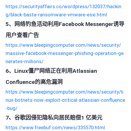
https://securityaffairs.co/wordpress/132037/hackin
g/black-basta-ransomware-vmware-esxi.html
5、网络钓鱼活动利用Facebook Messenger诱导
用户查看广告
https://www.bleepingcomputer.com/news/security/
massive-facebook-messenger-phishing-operation-ge
nerates-millions/
6、Linux僵尸网络正在利用Atlassian
Confluence的高危漏洞
https://www.bleepingcomputer.com/news/security/li
nux-botnets-now-exploit-critical-atlassian-confluence
-bug/
7、谷歌因侵犯隐私向居民赔偿1 亿美元
https://www.freebuf.com/news/335570.html