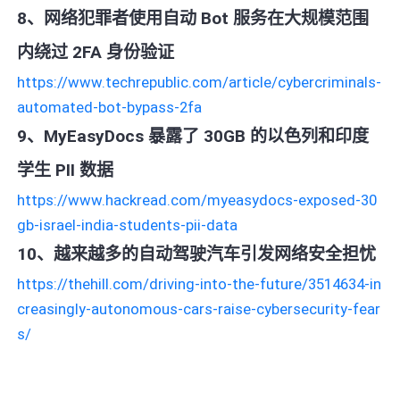
8、网络犯罪者使用自动 Bot 服务在大规模范围
内绕过 2FA 身份验证
https://www.techrepublic.com/article/cybercriminals-
automated-bot-bypass-2fa
9、MyEasyDocs 暴露了 30GB 的以色列和印度
学生 PII 数据
https://www.hackread.com/myeasydocs-exposed-30
gb-israel-india-students-pii-data
10、越来越多的自动驾驶汽车引发网络安全担忧
https://thehill.com/driving-into-the-future/3514634-in
creasingly-autonomous-cars-raise-cybersecurity-fear
s/