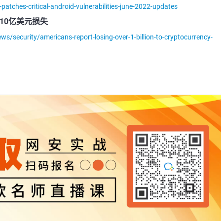
atches-critical-android-vulnerabilities-june-2022-updates
10亿美元损失
/security/americans-report-losing-over-1-billion-to-cryptocurrency-