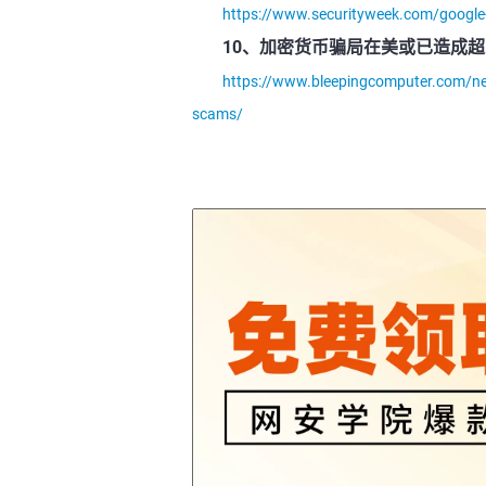
https://www.securityweek.com/google-p
10、加密货币骗局在美或已造成超
https://www.bleepingcomputer.com/news
scams/