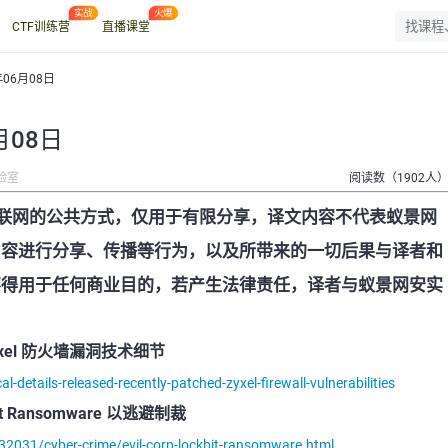
CTF训练营
直播课堂
年06月08日
月08日
验室
阅读数（1902人
联网的公共方式，仅用于有限分享，译文内容不代表蚁景网
内容进行分享、传播等行为，以及所带来的一切后果与译者和
不得用于任何商业目的，若产生法律责任，译者与蚁景网安实
xel 防火墙漏洞技术细节
details-released-recently-patched-zyxel-firewall-vulnerabilities
it Ransomware 以逃避制裁
132031/cyber-crime/evil-corp-lockbit-ransomware.html