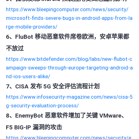
https://www.bleepingcomputer.com/news/security/
microsoft-finds-severe-bugs-in-android-apps-from-la
rge-mobile-providers/
6、FluBot 移动恶意软件席卷欧洲，安卓苹果都
不放过
https://www.bitdefender.com/blog/labs/new-flubot-c
ampaign-sweeps-through-europe-targeting-android-a
nd-ios-users-alike/
7、CISA 发布 5G 安全评估流程计划
https://www.infosecurity-magazine.com/news/cisa-5
g-security-evaluation-process/
8、EnemyBot 恶意软件增加了关键 VMware、
F5 BIG-IP 漏洞的攻击
https://www.bleepingcomputer.com/news/security/e