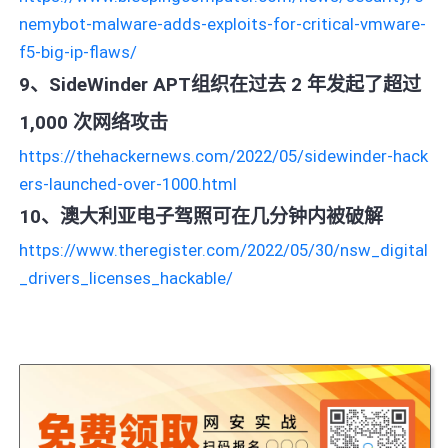
nemybot-malware-adds-exploits-for-critical-vmware-
f5-big-ip-flaws/
9、SideWinder APT组织在过去 2 年发起了超过
1,000 次网络攻击
https://thehackernews.com/2022/05/sidewinder-hack
ers-launched-over-1000.html
10、澳大利亚电子驾照可在几分钟内被破解
https://www.theregister.com/2022/05/30/nsw_digital
_drivers_licenses_hackable/