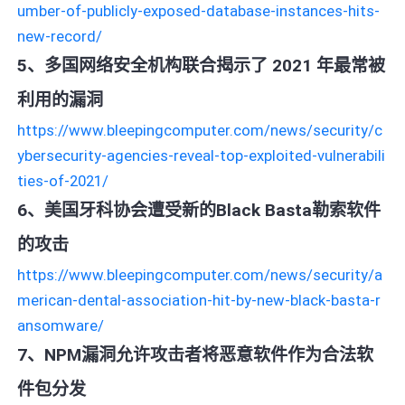
umber-of-publicly-exposed-database-instances-hits-
new-record/
5、多国网络安全机构联合揭示了 2021 年最常被
利用的漏洞
https://www.bleepingcomputer.com/news/security/c
ybersecurity-agencies-reveal-top-exploited-vulnerabili
ties-of-2021/
6、美国牙科协会遭受新的Black Basta勒索软件
的攻击
https://www.bleepingcomputer.com/news/security/a
merican-dental-association-hit-by-new-black-basta-r
ansomware/
7、NPM漏洞允许攻击者将恶意软件作为合法软
件包分发