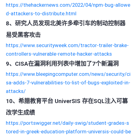
https://thehackernews.com/2022/04/npm-bug-allowe
d-attackers-to-distribute.html
8、研究人员发现北美许多牵引车的制动控制器
易受黑客攻击
https://www.securityweek.com/tractor-trailer-brake-
controllers-vulnerable-remote-hacker-attacks
9、CISA在漏洞利用列表中增加了7个新漏洞
https://www.bleepingcomputer.com/news/security/ci
sa-adds-7-vulnerabilities-to-list-of-bugs-exploited-in-
attacks/
10、希腊教育平台 UniverSIS 存在SQL注入可篡
改学生成绩
https://portswigger.net/daily-swig/student-grades-s
tored-in-greek-education-platform-universis-could-be