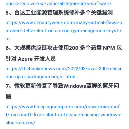
opers-resolve-xss-vulnerability-in-cms-software
5、台达工业能源管理系统修补多个关键漏洞
https://www.securityweek.com/many-critical-flaws-p
atched-delta-electronics-energy-management-syste
m
6、大规模供应链攻击使用200 多个恶意 NPM 包
针对 Azure 开发人员
https://thehackernews.com/2022/03/over-200-malici
ous-npm-packages-caught.html
7、微软更新修复了导致Windows蓝屏的蓝牙问
题
https://www.bleepingcomputer.com/news/microsof
t/microsoft-fixes-bluetooth-issue-causing-windows-
blue-screens/