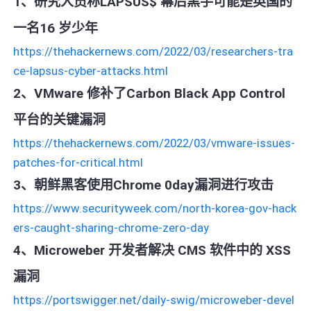
1、研究人员称LAPSUS$ 幕后黑手可能是英国的
一名16 岁少年
https://thehackernews.com/2022/03/researchers-tra
ce-lapsus-cyber-attacks.html
2、VMware 修补了Carbon Black App Control
平台的关键漏洞
https://thehackernews.com/2022/03/vmware-issues-
patches-for-critical.html
3、朝鲜黑客使用Chrome 0day漏洞进行攻击
https://www.securityweek.com/north-korea-gov-hack
ers-caught-sharing-chrome-zero-day
4、Microweber 开发者解决 CMS 软件中的 XSS
漏洞
https://portswigger.net/daily-swig/microweber-devel