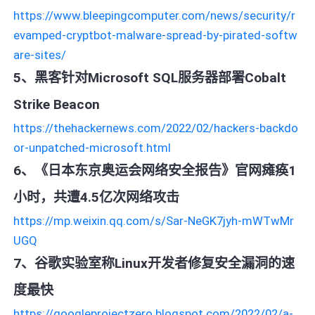
https://www.bleepingcomputer.com/news/security/r
evamped-cryptbot-malware-spread-by-pirated-softw
are-sites/
5、黑客针对Microsoft SQL服务器部署Cobalt
Strike Beacon
https://thehackernews.com/2022/02/hackers-backdo
or-unpatched-microsoft.html
6、《日本东京奥运会网络安全报告》官网瘫痪1
小时，共遭4.5亿次网络攻击
https://mp.weixin.qq.com/s/Sar-NeGK7jyh-mWTwMr
UGQ
7、谷歌实验室称Linux开发者修复安全漏洞的速
度最快
https://googleprojectzero.blogspot.com/2022/02/a-