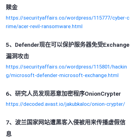
赎金
https://securityaffairs.co/wordpress/115777/cyber-c
rime/acer-revil-ransomware.html
5、Defender现在可以保护服务器免受Exchange
漏洞攻击
https://securityaffairs.co/wordpress/115801/hackin
g/microsoft-defender-microsoft-exchange.html
6、研究人员发现恶意加密程序OnionCrypter
https://decoded.avast.io/jakubkaloc/onion-crypter/
7、波兰国家网站遭黑客入侵被用来传播虚假信
息