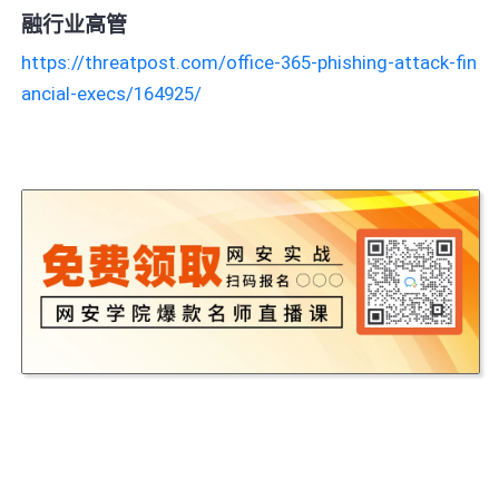
融行业高管
https://threatpost.com/office-365-phishing-attack-fin
ancial-execs/164925/