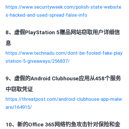
https://www.securityweek.com/polish-state-website
s-hacked-and-used-spread-false-info
8、虚假PlayStation 5赠品网站窃取用户详细信
息
https://www.technadu.com/dont-be-fooled-fake-play
station-5-giveaways/256837/
9、虚假的Android Clubhouse应用从458个服务
中窃取凭证
https://threatpost.com/android-clubhouse-app-malw
are/164915/
10、新的Office 365网络钓鱼攻击针对保险和金