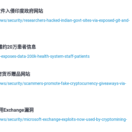
v文件入侵印度政府网站
/security/researchers-hacked-indian-govt-sites-via-exposed-git-and-
泄露约20万患者信息
exposes-data-200k-health-system-staff-patients
密货币赠品网站
ws/security/scammers-promote-fake-cryptocurrency-giveaways-via-
Exchange漏洞
s/security/microsoft-exchange-exploits-now-used-by-cryptomining-