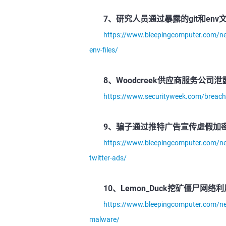
7、研究人员通过暴露的git和en
https://www.bleepingcomputer.com/news
env-files/
8、Woodcreek供应商服务公司
https://www.securityweek.com/breach-
9、骗子通过推特广告宣传虚假加
https://www.bleepingcomputer.com/ne
twitter-ads/
10、Lemon_Duck挖矿僵尸网络利用
https://www.bleepingcomputer.com/new
malware/