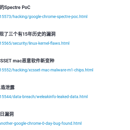
ectre PoC
/115573/hacking/google-chrome-spectre-poc.html
发现了三个有15年历史的漏洞
15565/security/linux-kernel-flaws.html
SET mac恶意软件新变种
/115552/hacking/xcsset-mac-malware-m1-chips.html
信息造泄露
115544/data-breach/weleakinfo-leaked-data.html
零日漏洞
nother-google-chrome-0-day-bug-found.html