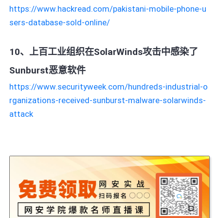
https://www.hackread.com/pakistani-mobile-phone-u
sers-database-sold-online/
10、上百工业组织在SolarWinds攻击中感染了
Sunburst恶意软件
https://www.securityweek.com/hundreds-industrial-o
rganizations-received-sunburst-malware-solarwinds-
attack