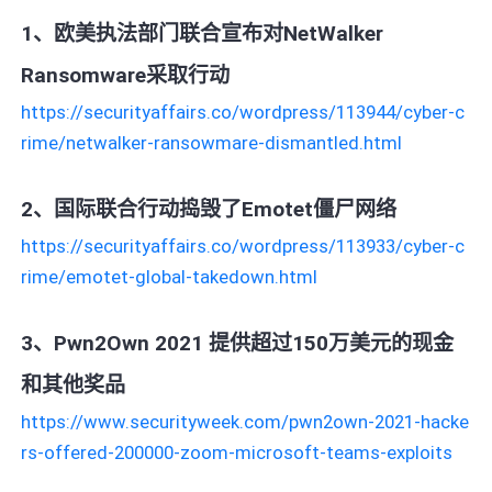
1、欧美执法部门联合宣布对NetWalker
Ransomware采取行动
https://securityaffairs.co/wordpress/113944/cyber-c
rime/netwalker-ransowmare-dismantled.html
2、国际联合行动捣毁了Emotet僵尸网络
https://securityaffairs.co/wordpress/113933/cyber-c
rime/emotet-global-takedown.html
3、Pwn2Own 2021 提供超过150万美元的现金
和其他奖品
https://www.securityweek.com/pwn2own-2021-hacke
rs-offered-200000-zoom-microsoft-teams-exploits