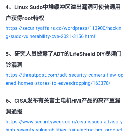
4、Linux Sudo中堆缓冲区溢出漏洞可使普通用
户获得root特权
https://securityaffairs.co/wordpress/113900/hackin
g/sudo-vulnerability-cve-2021-3156.html
5、研究人员披露了ADT的LifeShield DIY视频门
铃漏洞
https://threatpost.com/adt-security-camera-flaw-op
ened-homes-stores-to-eavesdropping/163378/
6、CISA发布有关富士电机HMI产品的高严重漏
洞通报
https://www.securityweek.com/cisa-issues-advisory-
high-severity-vulnerabilities-fuji-electric-hmi-product