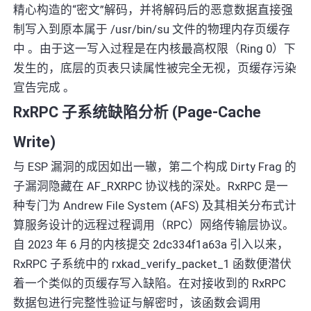
精心构造的“密文”解码，并将解码后的恶意数据直接强
制写入到原本属于 /usr/bin/su 文件的物理内存页缓存
中 。由于这一写入过程是在内核最高权限（Ring 0）下
发生的，底层的页表只读属性被完全无视，页缓存污染
宣告完成 。
RxRPC 子系统缺陷分析 (Page-Cache
Write)
与 ESP 漏洞的成因如出一辙，第二个构成 Dirty Frag 的
子漏洞隐藏在 AF_RXRPC 协议栈的深处。RxRPC 是一
种专门为 Andrew File System (AFS) 及其相关分布式计
算服务设计的远程过程调用（RPC）网络传输层协议。
自 2023 年 6 月的内核提交 2dc334f1a63a 引入以来，
RxRPC 子系统中的 rxkad_verify_packet_1 函数便潜伏
着一个类似的页缓存写入缺陷。在对接收到的 RxRPC
数据包进行完整性验证与解密时，该函数会调用