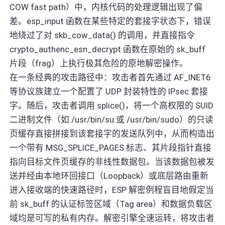
COW fast path）中，内核代码的处理逻辑出现了偏
差。esp_input 函数在某些特定的套接字状态下，错误
地绕过了对 skb_cow_data() 的调用，并直接指令
crypto_authenc_esn_decrypt 函数在原始的 sk_buff
片段（frag）上执行极其危险的原地解密操作。
在一条经典的攻击路径中：攻击者首先通过 AF_INET6
等协议族建立一个配置了 UDP 封装特性的 IPsec 套接
字。随后，攻击者调用 splice()，将一个高权限的 SUID
二进制文件（如 /usr/bin/su 或 /usr/bin/sudo）的只读
页缓存直接拼接到该套接字的发送队列中，从而构造出
一个带有 MSG_SPLICE_PAGES 标志、其片段指针直接
指向目标文件页缓存的非线性数据包。当该数据包被发
送并经由本地环回接口（Loopback）或底层路由重新
进入接收端的快速路径时，ESP 解密例程盲目地假定当
前 sk_buff 的认证标签区域（Tag area）和数据负载区
域均是可写的私有内存。解密引擎全速运转，将攻击者