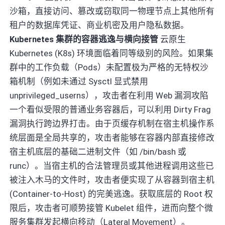
沙箱，直接访问、篡改或窃取同一物理节点上其他所有
租户的数据库凭证、商业机密及用户隐私数据。
Kubernetes 集群的容器逃逸与横向接管
云原生
Kubernetes (K8s) 环境面临着同等级别的风险。如果集
群中的工作负载（Pods）未配置极为严格的无特权沙
箱机制（例如未通过 Sysctl 显式禁用
unprivileged_userns），攻击者在利用 Web 漏洞攻陷
一个看似受限的普通业务容器后，可以利用 Dirty Frag
漏洞执行跨边界打击。由于页缓存机制在宿主机操作系
统层面是全局共享的，攻击者能够在容器内部直接修改
宿主机底层的基础二进制文件（如 /bin/bash 或
runc）。当宿主机的合法管理员或其他进程调用这些已
被注入木马的文件时，攻击者便实现了从容器到宿主机
(Container-to-Host) 的完美逃逸。获取底层的 Root 权
限后，攻击者可顺势接管 Kubelet 组件，进而向整个微
服务集群发起横向移动（Lateral Movement）。