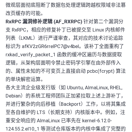
微观层面彻底阻断了数据包处理逻辑跨越权限域非法篡
改页缓存的可能。
RxRPC 漏洞修补逻辑 (AF_RXRPC)
针对第二个漏洞分
支 RxRPC，相应的修复补丁已被提交至 Linux 内核邮件
列表（LKML）进行严谨审查，其对应的技术讨论追踪
标识为 afKV2zGR6rrelPC7@v4bel。该补丁全面重构了
rxkad_verify_packet_1 函数的缓冲区遍历与数据提取
逻辑，从架构层面明令禁止密码学引擎在由外部传入
的、属性未知的不可变页上直接启动 pcbc(fcrypt) 算法
的单块解密运算。
各大主流企业级发行版（如 Ubuntu, AlmaLinux, RHEL,
Debian）的系统工程师团队正加紧拉取上述上游补丁，
并进行繁杂的向后移植（Backport）工作，以将其集成
至各自维护的 LTS（长期支持）内核版本中。例如，注
重安全响应的 AlmaLinux 已率先在 kernel-6.12.0-
124.55.2.el10_1 等测试仓库版本的内核中集成了完整的