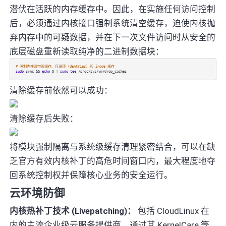
潜伏在活跃的内存缓存中。因此，在实施任何访问控制
后，必须通过内核接口强制系统清空缓存，迫使内核抛
弃内存中的可疑数据，并在下一次文件访问时从安全的
底层磁盘重新读取纯净的二进制数据块：
# 强制内核清空页缓存、目录项 (dentries) 和 inode 缓存
sudo
sync &&
echo
3
|
sudo
tee
/proc/sys/vm/drop_caches
清除缓存前依然可以成功：
清除缓存后失败：
将模块强制隔离与系统级缓存清理紧密结合，可以在缺
乏官方有效内核补丁的高危时间窗口内，最大程度地夺
回系统控制权并保障核心业务的安全运行。
云环境防御
内核热补丁技术 (Livepatching)：
包括 CloudLinux 在
内的主流企业级云服务提供商，通过其 KernelCare 等