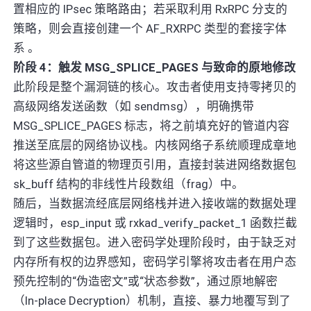
置相应的 IPsec 策略路由；若采取利用 RxRPC 分支的
策略，则会直接创建一个 AF_RXRPC 类型的套接字体
系 。
阶段 4：触发 MSG_SPLICE_PAGES 与致命的原地修改
此阶段是整个漏洞链的核心。攻击者使用支持零拷贝的
高级网络发送函数（如 sendmsg），明确携带
MSG_SPLICE_PAGES 标志，将之前填充好的管道内容
推送至底层的网络协议栈。内核网络子系统顺理成章地
将这些源自管道的物理页引用，直接封装进网络数据包
sk_buff 结构的非线性片段数组（frag）中。
随后，当数据流经底层网络栈并进入接收端的数据处理
逻辑时，esp_input 或 rxkad_verify_packet_1 函数拦截
到了这些数据包。进入密码学处理阶段时，由于缺乏对
内存所有权的边界感知，密码学引擎将攻击者在用户态
预先控制的“伪造密文”或“状态参数”，通过原地解密
（In-place Decryption）机制，直接、暴力地覆写到了