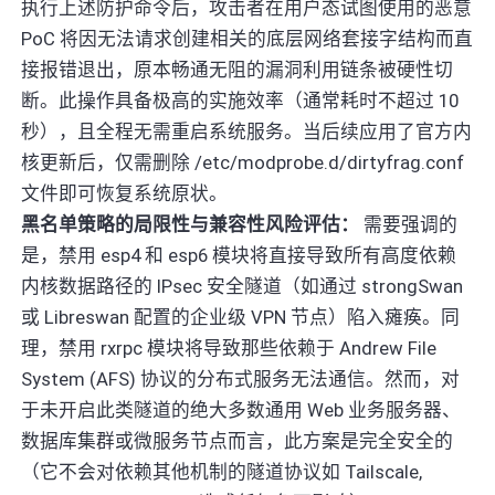
执行上述防护命令后，攻击者在用户态试图使用的恶意
PoC 将因无法请求创建相关的底层网络套接字结构而直
接报错退出，原本畅通无阻的漏洞利用链条被硬性切
断。此操作具备极高的实施效率（通常耗时不超过 10
秒），且全程无需重启系统服务。当后续应用了官方内
核更新后，仅需删除 /etc/modprobe.d/dirtyfrag.conf
文件即可恢复系统原状。
黑名单策略的局限性与兼容性风险评估：
需要强调的
是，禁用 esp4 和 esp6 模块将直接导致所有高度依赖
内核数据路径的 IPsec 安全隧道（如通过 strongSwan
或 Libreswan 配置的企业级 VPN 节点）陷入瘫痪。同
理，禁用 rxrpc 模块将导致那些依赖于 Andrew File
System (AFS) 协议的分布式服务无法通信。然而，对
于未开启此类隧道的绝大多数通用 Web 业务服务器、
数据库集群或微服务节点而言，此方案是完全安全的
（它不会对依赖其他机制的隧道协议如 Tailscale,