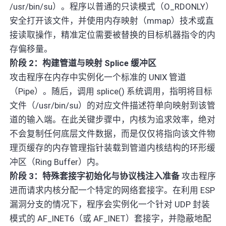
/usr/bin/su）。程序以普通的只读模式（O_RDONLY）
安全打开该文件，并使用内存映射（mmap）技术或直
接读取操作，精准定位需要被替换的目标机器指令的内
存偏移量。
阶段 2：构建管道与映射 Splice 缓冲区
攻击程序在内存中实例化一个标准的 UNIX 管道
（Pipe）。随后，调用 splice() 系统调用，指明将目标
文件（/usr/bin/su）的对应文件描述符单向映射到该管
道的输入端。在此关键步骤中，内核为追求效率，绝对
不会复制任何底层文件数据，而是仅仅将指向该文件物
理页缓存的内存管理指针装载到管道内核结构的环形缓
冲区（Ring Buffer）内。
阶段 3：特殊套接字初始化与协议栈注入准备
攻击程序
进而请求内核分配一个特定的网络套接字。在利用 ESP
漏洞分支的情况下，程序会实例化一个针对 UDP 封装
模式的 AF_INET6（或 AF_INET）套接字，并隐蔽地配