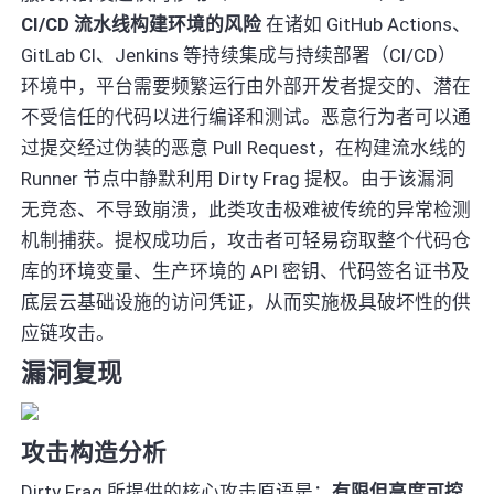
CI/CD 流水线构建环境的风险
在诸如 GitHub Actions、
GitLab CI、Jenkins 等持续集成与持续部署（CI/CD）
环境中，平台需要频繁运行由外部开发者提交的、潜在
不受信任的代码以进行编译和测试。恶意行为者可以通
过提交经过伪装的恶意 Pull Request，在构建流水线的
Runner 节点中静默利用 Dirty Frag 提权。由于该漏洞
无竞态、不导致崩溃，此类攻击极难被传统的异常检测
机制捕获。提权成功后，攻击者可轻易窃取整个代码仓
库的环境变量、生产环境的 API 密钥、代码签名证书及
底层云基础设施的访问凭证，从而实施极具破坏性的供
应链攻击。
漏洞复现
攻击构造分析
Dirty Frag 所提供的核心攻击原语是：
有限但高度可控