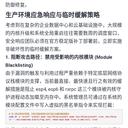
防御修复。
生产环境应急响应与临时缓解策略
考虑到在复杂的企业数据中心和云基础设施中，大规模
的内核升级和系统全局重启往往需要数周的调度窗口，
安全响应团队必须在官方稳定版补丁部署前，立即实施
非破坏性的临时缓解方案。
1. 阻断攻击路径：禁用受影响的内核模块 (Module
Blacklisting)
由于漏洞的触发与利用过程严重依赖于特定底层网络协
议栈模块的支撑，当前最直接、最快速且行之有效的缓
解措施是阻止 esp4, esp6 和 rxrpc 这三个模块被内核守
护进程动态加载至内存中。系统管理员可通过在系统的
模块配置文件中写入虚拟的黑名单指令来实现拦截：
# 写入黑名单防护配置，并尝试强制卸载当前可能已加载的脆弱模块
sudo
sh
-c
"printf 'install esp4 /bin/false\ninstall esp6 /bin/false\ninstall rxrpc /bin/false
\n' > /etc/modprobe.d/dirtyfrag.conf; rmmod esp4 esp6 rxrpc 2>/dev/null; true"