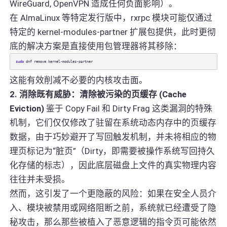
WireGuard, OpenVPN 造成任何负面影响）。
在 AlmaLinux 等特定发行版中，rxrpc 模块可能仅通过
特定的 kernel-modules-partner 扩展包提供，此时更彻
底的解决方案是直接使用包管理器将其移除：
sudo
dnf remove kernel-modules-partner
这能有效削减不必要的内核攻击面。
2. 消除既有威胁：清除被污染的页缓存 (Cache
Eviction)
鉴于 Copy Fail 和 Dirty Frag 这类漏洞的特殊
机制，它们仅仅修改了驻留在系统动态内存中的页缓存
数据，由于巧妙避开了写回触发机制，并未将相应的物
理页标记为“脏页”（Dirty，即需要被操作系统写回持久
化存储的标志），因此底层磁盘上文件的真实物理内容
往往并未受损。
然而，这引发了一个更隐蔽的风险：如果在安全人员介
入、模块被禁用或网络阻断之前，系统就已经遭受了隐
秘攻击，那么那些被植入了恶意逻辑的指令页可能依然