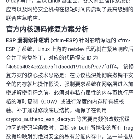
0-day 事件，全球 Linux 基金会、各大商业操作系统供
应商以及网络安全机构在极短时间内启动了最高级别的
联合应急响应。
官方内核源码修复方案分析
ESP 漏洞修补逻辑 (xfrm-ESP)
针对影响深远的 xfrm-
ESP 子系统，Linux 上游的 netdev 代码树在紧急响应后
合并了修复补丁，对应的代码提交 ID 为
f4c50a4034e62ab75f1d5cdd191dd5f9c77fdff4。 该修
复方案的核心技术思路是：在协议栈深处彻底撤销不安
全的内存就地操作假设，强制要求系统在网络层进入加
密或解密例程之前，必须对非私有属性的内存页执行严
格的写时复制（COW）或进行深度的内存所有权校
验。补丁通过修改底层结构，确保了在调用
crypto_authenc_esn_decrypt 等需要高频修改数据缓
冲区的密码学函数时，目标 sk_buff 所携带的所有 frag
数据均映射到绝对安全的私有分配内存中。这一举措从