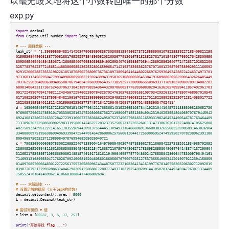
以毫无歧义地将这个小数转回唯一的那个分数
exp.py
import
decimal
from
Crypto
.
Util
.
number
import
long_to_bytes
# --- 题目数据 ---
leak_str
=
"1.3969956948314142034760636908387303088158416627373185589061078235539227183409821258
015953684496081887700518817652929785489605203260367791301675182852378171015418077660176425300650
809306546949489435067142686854007095803988949026934070169886703944238925862640772472637102632209
325778376423772456514488386658543625328016599654714219378393362376707100122987967589929311166592
929152006288735531982261851870890276809736736189738694641644602266976259364934288224246374973701
973168112458795047799340986005968221592439943195836510800050545384191689880205625905432626485449
703762550204893638940558870679483437683996543577385925772809065558969337170918378969789734882203
680814064331173675245370637184218979826436443200786005177639368838204163620578959411857492961701
091722499070941768211243456722946023807843257024761057632091651097034293261324178507468057010549
617106230307421875054848219616709223869999332026455222486083232170115228892823230712814053017722
18220381951540118124201599862330377374571641729649420917168701463539034702411"
d
=
16306054997613721520756151430779642117683661431522665108784419231044104572118893098180652730
976905729602478591047033305251624752030036736271198006715513694904231940253554804069707679445942
892410812386221633728427239116007373836662495075237456279818311659331982404534490546781763464409
713789636372508503902598331950861474527128323735250673137355260113147338636761737748874105625008
482750923429512271416511835596944209137554445130949731646669691366003832655082535985891463876904
334888009751956386994969339847254470145428608062575606120441725590059524749595027078238962391188
809496875025237129899849787699468205026040721
c
=
79083690006080753062265522407138900416497998949030745793566278118658422373152011534985792052
236005265209948116616086308880454629215471668721075079480627178369528558048069764148874137290604
312652175398957109366690892485157461917161611949964699775770486024275535842860644753009796494161
714693131689955047176026709246068192046056018605607679007025127537355549003442019079212394158859
014897085760664830122722561755736585096143448750772321083641341619977678146758303206302712092015
039877879212799328863748462982691250688172807774037182797543920914410502812449345947763071374489
75055247018414699621410668188864774860026941
# --- 求解脚本 ---
# 设置足够的精度 (大于leak的位数)
decimal
.
getcontext
().
prec
=
5000
L
=
decimal
.
Decimal
(
leak_str
)
# 尝试常见的 e 值
e_list
=
[
65537
,
3
,
5
,
17
,
257
]
print
(
"开始寻找 flag ..."
)