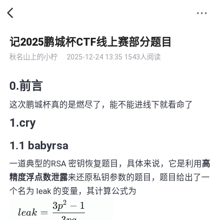
记2025鹏城杯CTF线上赛部分题目
秋名山上的小柠
2025-12-24 13:35
1543人阅读
0.前言
这次鹏城杯真的是燃尽了，能不能进线下就看命了
1.cry
1.1 babyrsa
一道典型的RSA 密钥恢复题目，具体来说，它是利用
高
精度浮点数泄露
来还原私钥参数的题目，题目给出了一
个名为 leak 的变量，其计算公式为