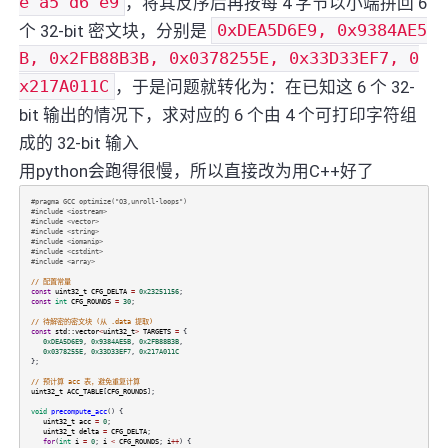
e a5 d6 e9
，将其反序后再按每 4 字节以小端拼回 6
个 32-bit 密文块，分别是
0xDEA5D6E9, 0x9384AE5
B, 0x2FB88B3B, 0x0378255E, 0x33D33EF7, 0
x217A011C
，于是问题就转化为：在已知这 6 个 32-
bit 输出的情况下，求对应的 6 个由 4 个可打印字符组
成的 32-bit 输入
用python会跑得很慢，所以直接改为用C++好了
#pragma GCC optimize("O3,unroll-loops")
#include <iostream>
#include <vector>
#include <string>
#include <iomanip>
#include <cstdint>
#include <array>
// 配置常量
const
uint32_t
CFG_DELTA
=
0x23251156
;
const
int
CFG_ROUNDS
=
30
;
// 待解密的密文块 (从 .data 提取)
const
std::vector
<
uint32_t
>
TARGETS
=
{
0xDEA5D6E9
,
0x9384AE5B
,
0x2FB88B3B
,
0x0378255E
,
0x33D33EF7
,
0x217A011C
};
// 预计算 acc 表，避免重复计算
uint32_t
ACC_TABLE
[
CFG_ROUNDS
];
void
precompute_acc
() {
uint32_t
acc
=
0
;
uint32_t
delta
=
CFG_DELTA
;
for
(
int
i
=
0
;
i
<
CFG_ROUNDS
;
i
++
) {