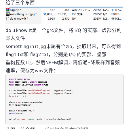
给了三个东西
do u know it是一个grc文件，将 I/Q 的实部、虚部分别
写入文件
something in it.jpg末尾有个zip，提取出来，可以得到
flag1.txt和 flag2.txt，分别是 I/Q 的实部、虚部
重构复数 IQ，然后NBFM解调，再低通+降采样到音频
速率，保存为wav文件：
import
numpy
as
np
from
scipy
.
signal
import
decimate
from
scipy
.
io
.
wavfile
import
write
I
=
np
.
fromfile
(
"Untitled1/flag1.txt"
,
dtype
=
np
.
float32
)
Q
=
np
.
fromfile
(
"Untitled1/flag2.txt"
,
dtype
=
np
.
float32
)
iq
=
I
+
1j
*
Q
phase
=
np
.
unwrap
(
np
.
angle
(
iq
))
fm
=
np
.
diff
(
phase
)
audio
=
decimate
(
fm
,
4
)
print
(
audio
)
write
(
"out.wav"
,
48000
,
audio
/
np
.
max
(
np
.
abs
(
audio
)))