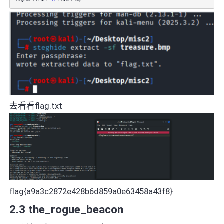
steghide extract
-sf
treasure.bmp
去看看flag.txt
flag{a9a3c2872e428b6d859a0e63458a43f8}
2.3 the_rogue_beacon