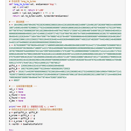
# 手动实现 long_to_bytes
def
long_to_bytes
(
val
,
endianness
=
'big'
):
val
=
int
(
val
)
if
val
==
0
:
return
b'\x00'
width
=
(
val
.
bit_length
()
+
7
)
//
8
return
val
.
to_bytes
(
width
,
byteorder
=
endianness
)
# --- 题目数据 ---
n
=
18443962106578943927922829208562388331564422618353954662348987125496135728205879853444693999
188714508145409575298801277623433658530589571956301880815632542860363148763704636874275223979061
507756787642735086825973011622866458454405794279633717255674221895468734500735123736684346340314
680683830866884050311047424068122453972745273167956795195575475691048908906061023817574695902603
984554911326264947716547564759877947888574515784489778380086664649338093680740990860192640619047
071160362288611331225632270531304525264824445326394068892806774552310748255977040249822464839809
344521107040968321810533993659358229305320413
c
=
81762838097705786394459165717488909168636814964883384368153897813442717204458657525680076512
319102055307352963054718809714221739154039568578633306989315596589098266424568607615406078785532
287827996359764630900370221647399763025338921737516877811009800390657220820917141411411361717013
609815400406784798022069490781625481242248380192629974412339191369636965233518317377088508635380
075791059769546191027281356005425846510314053272148773583233886748640437401177182000227908925426
346339184932454323845629834298109369758698535960074292597492826078444076762449540578868244759486
03911174707176467261179324130051317766768127
gift1_A
=
1293023064232431070902426583269468463
gift1_B
=
105279230912868770223946474836383391725923
gift2
=
2616171440299765659396632752266150444881219123638524612731345063322684109634709919472141
762057273809251405078529250347201904569816723560435709611873543169289220211980758727134446502946
7089266358735895706496467947787464475365718387614
e
=
65537
# --- 全局变量存储结果 ---
val_x
=
None
val_y
=
None
p_found
=
None
q_found
=
None
m_dec
=
None
print
(
"=== 步骤 1: 求解佩尔方程 x, y ==="
)
# 你的日志显示这步已经成功了，我保留代码以确保完整性
g
=
gcd
(
gift1_A
,
gift1_B
)
A_prime
=
gift1_A
//
g
B_prime
=
gift1_B
//
g
D
=
A_prime
*
B_prime
K
.
<
sqrtD
>
=
QuadraticField
(
D
)
try
: