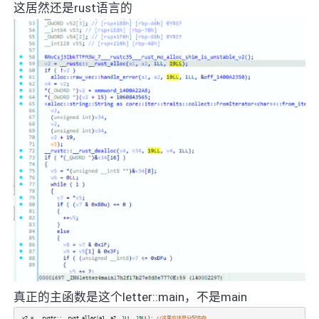
这居然还是rust语言的
真正的主函数是这个letter::main，不是main
v2
=
__rustc
::
__rust_alloc
(
a1
,
a2
,
1
LL
,
19
LL
);
//这里应该是分配内存