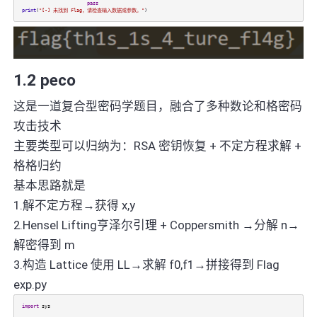
pass
print
(
"[-] 未找到 Flag，请检查输入数据或参数。"
)
1.2 peco
这是一道复合型密码学题目，融合了多种数论和格密码
攻击技术
主要类型可以归纳为：RSA 密钥恢复 + 不定方程求解 +
格格归约
基本思路就是
1.解不定方程→获得 x,y
2.Hensel Lifting亨泽尔引理 + Coppersmith →分解 n→
解密得到 m
3.构造 Lattice 使用 LL→求解 f0,f1→拼接得到 Flag
exp.py
import
sys