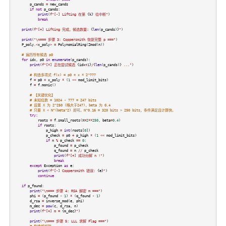
p_cands
=
new_cands
if
not
p_cands
:
print
(
f"[-] Lifting 在第
{
k
}
位中断"
)
break
print
(
f"[+] Lifting 完成，候选数量:
{
len
(
p_cands
)}
"
)
print
(
"\n=== 步骤 3: Coppersmith 恢复完整 p ==="
)
P_poly
.
<
x_poly
>
=
PolynomialRing
(
Zmod
(
n
))
# 遍历所有候选 p0
for
idx
,
p0
in
enumerate
(
p_cands
):
print
(
f"[*] 正在尝试候选
{
idx
+
1
}
/
{
len
(
p_cands
)}
..."
)
# 构造多项式 f(x) = p0 + x * 2^777
f
=
p0
+
x_poly
*
(
1
<<
mod_limit_bits
)
f
=
f
.
monic
()
# 【关键优化】
# 未知位数 = 1024 - 777 = 247 bits
# 设置 X 为 2^250 (略大于247)，beta 为 0.4
# 只要 X < N^(beta^2) 即可。N^0.16 ≈ 320 bits > 250 bits，条件满足且计算快。
try
:
roots
=
f
.
small_roots
(
X
=
2
**
250
,
beta
=
0.4
)
if
roots
:
p_high
=
int
(
roots
[
0
])
p_check
=
p0
+
p_high
*
(
1
<<
mod_limit_bits
)
if
n
%
p_check
==
0
:
p_found
=
p_check
q_found
=
n
//
p_check
print
(
f"[+] 成功分解 n !"
)
break
except
Exception
as
e
:
print
(
f"[-] Coppersmith 错误:
{
e
}
"
)
continue
if
p_found
:
print
(
"\n=== 步骤 4: RSA 解密 m ==="
)
phi
=
(
p_found
-
1
)
*
(
q_found
-
1
)
d_rsa
=
inverse_mod
(
e
,
phi
)
m_dec
=
pow
(
c
,
d_rsa
,
n
)
print
(
f"[+] m =
{
m_dec
}
"
)
print
(
"\n=== 步骤 5: LLL 求解 Flag ==="
)