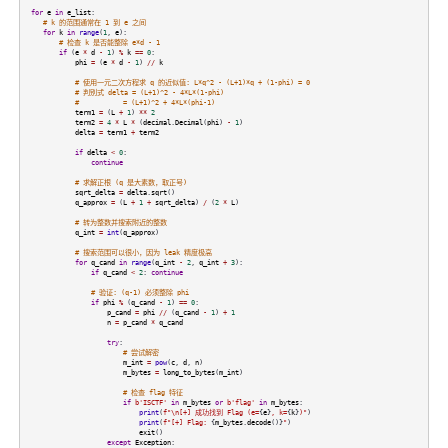
for
e
in
e_list
:
# k 的范围通常在 1 到 e 之间
for
k
in
range
(
1
,
e
):
# 检查 k 是否能整除 e*d - 1
if
(
e
*
d
-
1
)
%
k
==
0
:
phi
=
(
e
*
d
-
1
)
//
k
# 使用一元二次方程求 q 的近似值: L*q^2 - (L+1)*q + (1-phi) = 0
# 判别式 delta = (L+1)^2 - 4*L*(1-phi)
# = (L+1)^2 + 4*L*(phi-1)
term1
=
(
L
+
1
)
**
2
term2
=
4
*
L
*
(
decimal
.
Decimal
(
phi
)
-
1
)
delta
=
term1
+
term2
if
delta
<
0
:
continue
# 求解正根 (q 是大素数，取正号)
sqrt_delta
=
delta
.
sqrt
()
q_approx
=
(
L
+
1
+
sqrt_delta
)
/
(
2
*
L
)
# 转为整数并搜索附近的整数
q_int
=
int
(
q_approx
)
# 搜索范围可以很小，因为 leak 精度极高
for
q_cand
in
range
(
q_int
-
2
,
q_int
+
3
):
if
q_cand
<
2
:
continue
# 验证: (q-1) 必须整除 phi
if
phi
%
(
q_cand
-
1
)
==
0
:
p_cand
=
phi
//
(
q_cand
-
1
)
+
1
n
=
p_cand
*
q_cand
try
:
# 尝试解密
m_int
=
pow
(
c
,
d
,
n
)
m_bytes
=
long_to_bytes
(
m_int
)
# 检查 flag 特征
if
b'ISCTF'
in
m_bytes
or
b'flag'
in
m_bytes
:
print
(
f"\n[+] 成功找到 Flag (e=
{
e
}
, k=
{
k
}
)"
)
print
(
f"[+] Flag:
{
m_bytes
.
decode
()}
"
)
exit
()
except
Exception
: