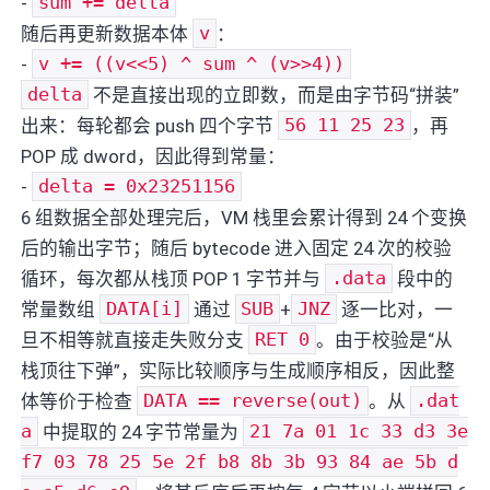
-
sum += delta
随后再更新数据本体
v
：
-
v += ((v<<5) ^ sum ^ (v>>4))
delta
不是直接出现的立即数，而是由字节码“拼装”
出来：每轮都会 push 四个字节
56 11 25 23
，再
POP 成 dword，因此得到常量：
-
delta = 0x23251156
6 组数据全部处理完后，VM 栈里会累计得到 24 个变换
后的输出字节；随后 bytecode 进入固定 24 次的校验
循环，每次都从栈顶 POP 1 字节并与
.data
段中的
常量数组
DATA[i]
通过
SUB
+
JNZ
逐一比对，一
旦不相等就直接走失败分支
RET 0
。由于校验是“从
栈顶往下弹”，实际比较顺序与生成顺序相反，因此整
体等价于检查
DATA == reverse(out)
。从
.dat
a
中提取的 24 字节常量为
21 7a 01 1c 33 d3 3e
f7 03 78 25 5e 2f b8 8b 3b 93 84 ae 5b d