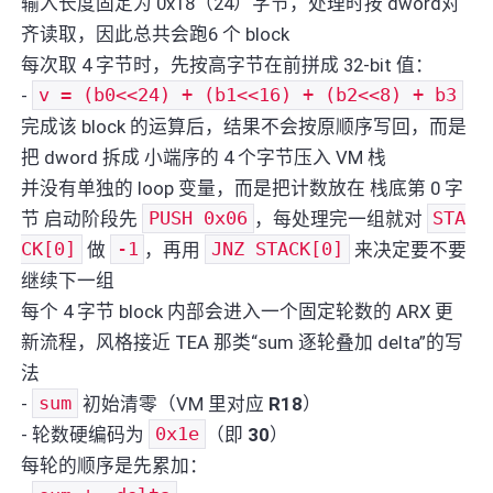
输入长度固定为 0x18（24）字节，处理时按 dword对
齐读取，因此总共会跑6 个 block
每次取 4 字节时，先按高字节在前拼成 32-bit 值：
-
v = (b0<<24) + (b1<<16) + (b2<<8) + b3
完成该 block 的运算后，结果不会按原顺序写回，而是
把 dword 拆成 小端序的 4 个字节压入 VM 栈
并没有单独的 loop 变量，而是把计数放在 栈底第 0 字
节 启动阶段先
PUSH 0x06
，每处理完一组就对
STA
CK[0]
做
-1
，再用
JNZ STACK[0]
来决定要不要
继续下一组
每个 4 字节 block 内部会进入一个固定轮数的 ARX 更
新流程，风格接近 TEA 那类“sum 逐轮叠加 delta”的写
法
-
sum
初始清零（VM 里对应
R18
）
- 轮数硬编码为
0x1e
（即
30
）
每轮的顺序是先累加：