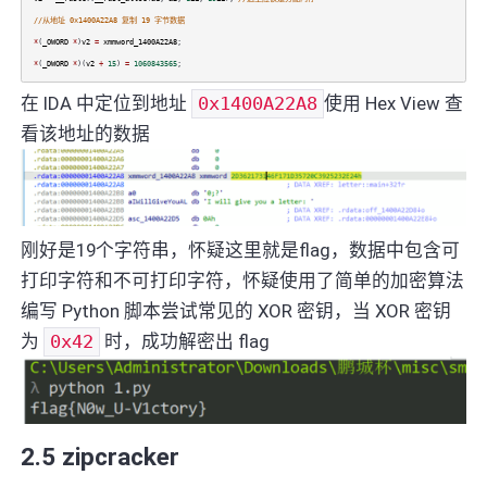
//从地址 0x1400A22A8 复制 19 字节数据
*
(
_OWORD
*
)
v2
=
xmmword_1400A22A8
;
*
(
_DWORD
*
)(
v2
+
15
)
=
1060843565
;
在 IDA 中定位到地址
0x1400A22A8
使用 Hex View 查
看该地址的数据
刚好是19个字符串，怀疑这里就是flag，数据中包含可
打印字符和不可打印字符，怀疑使用了简单的加密算法
编写 Python 脚本尝试常见的 XOR 密钥，当 XOR 密钥
为
0x42
时，成功解密出 flag
2.5 zipcracker