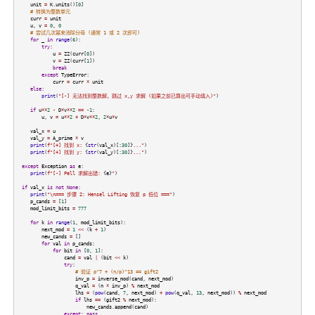
unit
=
K
.
units
()[
0
]
# 转换为整数单元
curr
=
unit
u
,
v
=
0
,
0
# 尝试几次幂来消除分母 (通常 1 或 2 次即可)
for
_
in
range
(
6
):
try
:
u
=
ZZ
(
curr
[
0
])
v
=
ZZ
(
curr
[
1
])
break
except
TypeError
:
curr
=
curr
*
unit
else
:
print
(
"[-] 无法找到整数解，跳过 x,y 求解 (如果之前已算出可手动填入)"
)
if
u
**
2
-
D
*
v
**
2
==
-
1
:
u
,
v
=
u
**
2
+
D
*
v
**
2
,
2
*
u
*
v
val_x
=
u
val_y
=
A_prime
*
v
print
(
f"[+] 找到 x:
{
str
(
val_x
)[:
30
]}
..."
)
print
(
f"[+] 找到 y:
{
str
(
val_y
)[:
30
]}
..."
)
except
Exception
as
e
:
print
(
f"[-] Pell 求解出错:
{
e
}
"
)
if
val_x
is
not
None
:
print
(
"\n=== 步骤 2: Hensel Lifting 恢复 p 低位 ==="
)
p_cands
=
[
1
]
mod_limit_bits
=
777
for
k
in
range
(
1
,
mod_limit_bits
):
next_mod
=
1
<<
(
k
+
1
)
new_cands
=
[]
for
val
in
p_cands
:
for
bit
in
[
0
,
1
]:
cand
=
val
|
(
bit
<<
k
)
try
:
# 验证 p^7 + (n/p)^13 == gift2
inv_p
=
inverse_mod
(
cand
,
next_mod
)
q_val
=
(
n
*
inv_p
)
%
next_mod
lhs
=
(
pow
(
cand
,
7
,
next_mod
)
+
pow
(
q_val
,
13
,
next_mod
))
%
next_mod
if
lhs
==
(
gift2
%
next_mod
):
new_cands
.
append
(
cand
)
except
:
pass