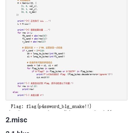
# 构造格矩阵
M
=
Matrix
(
ZZ
, [
[
1
,
0
,
val_x
],
[
0
,
1
,
val_y
],
[
0
,
0
,
m_dec
]
])
print
(
"[*] 正在执行 LLL ..."
)
L
=
M
.
LLL
()
print
(
"[*] 搜索结果向量 ..."
)
for
row
in
L
:
f0_cand
=
abs
(
row
[
0
])
f1_cand
=
abs
(
row
[
1
])
r_cand
=
abs
(
row
[
2
])
# 题目约束 r < 2^99，这里放宽一点检查
if
r_cand
<
2
**
110
:
s0
=
long_to_bytes
(
int
(
f0_cand
))
s1
=
long_to_bytes
(
int
(
f1_cand
))
# 检查所有可能的拼接组合
cands
=
[
s0
+
s1
,
s1
+
s0
]
for
flag_bytes
in
cands
:
if
b"flag{"
in
flag_bytes
or
b"ISCTF"
in
flag_bytes
:
print
(
f"\n[SUCCESS] Flag:
{
flag_bytes
.
decode
(
errors
=
'ignore'
)}
"
)
sys
.
exit
(
0
)
print
(
"[-] 未能自动识别 Flag，请手动检查以下向量:"
)
for
row
in
L
[:
3
]:
print
(
row
)
else
:
print
(
"[-] 未能分解 n"
)
2.misc