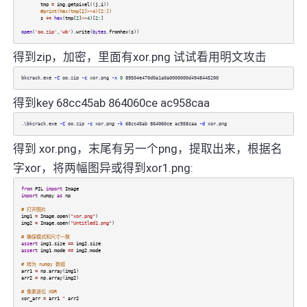
tmp
=
img
.
getpixel
((
j
,
i
))
#print(hex(tmp[2]>>4)[2:])
s
+=
hex
(
tmp
[
2
]
>>
4
)[
2
:]
open
(
'oo.zip'
,
'wb'
).
write
(
bytes
.
fromhex
(
s
))
得到zip，加密，里面有xor.png 试试看用明文攻击
bkcrack.exe
-C
oo.zip
-c
xor.png
-x
0
89504e470d0a1a0a0000000d4948445200
得到key 68cc45ab 864060ce ac958caa
.\bkcrack.exe
-C
oo.zip
-c
xor.png
-k
68cc45ab 864060ce ac958caa
-d
xor.png
得到 xor.png，末尾有另一个png，提取出来，根据名
字xor，将两幅图异或得到xor1.png:
from
PIL
import
Image
import
numpy
as
np
# 打开图片
img1
=
Image
.
open
(
"xor.png"
)
img2
=
Image
.
open
(
"Untitled1.png"
)
# 确保模式和尺寸一致
assert
img1
.
size
==
img2
.
size
assert
img1
.
mode
==
img2
.
mode
# 转为 numpy 数组
arr1
=
np
.
array
(
img1
)
arr2
=
np
.
array
(
img2
)
# 像素逐位 XOR
xor_arr
=
arr1
^
arr2