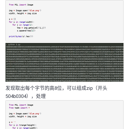
from
PIL
import
Image
img
=
Image
.
open
(
'blue.png'
)
width
,
height
=
img
.
size
s
=
[]
for
i
in
range
(
width
):
for
j
in
range
(
1
):
tmp
=
img
.
getpixel
((
i
,
j
))
s
.
append
(
tmp
[
2
])
print
(
bytes
(
s
).
hex
())
发现取出每个字节的高8位，可以组成zip（开头
504b0304），处理
from
PIL
import
Image
from
tqdm
import
*
img
=
Image
.
open
(
'blue.png'
)
width
,
height
=
img
.
size
s
=
''
for
i
in
trange
(
height
):
for
j
in
range
(
width
):