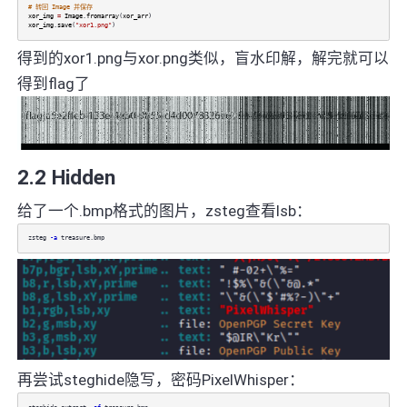
# 转回 Image 并保存
xor_img
=
Image
.
fromarray
(
xor_arr
)
xor_img
.
save
(
"xor1.png"
)
得到的xor1.png与xor.png类似，盲水印解，解完就可以
得到flag了
2.2 Hidden
给了一个.bmp格式的图片，zsteg查看lsb：
zsteg
-a
treasure.bmp
再尝试steghide隐写，密码PixelWhisper：