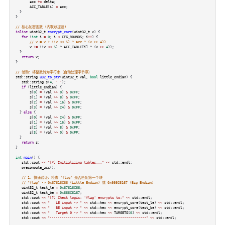
acc
+=
delta
;
ACC_TABLE
[
i
]
=
acc
;
}
}
// 核心加密函数 (内联以提速)
inline
uint32_t
encrypt_core
(
uint32_t
v
) {
for
(
int
i
=
0
;
i
<
CFG_ROUNDS
;
i
++
) {
// v = v + ((v << 5) ^ acc ^ (v >> 4))
v
+=
((
v
<<
5
)
^
ACC_TABLE
[
i
]
^
(
v
>>
4
));
}
return
v
;
}
// 辅助：将整数转为字符串（自动处理字节序）
std::string
u32_to_str
(
uint32_t
val
,
bool
little_endian
) {
std::string
s
(
4
,
' '
);
if
(
little_endian
) {
s
[
0
]
=
(
val
>>
0
)
&
0xFF
;
s
[
1
]
=
(
val
>>
8
)
&
0xFF
;
s
[
2
]
=
(
val
>>
16
)
&
0xFF
;
s
[
3
]
=
(
val
>>
24
)
&
0xFF
;
}
else
{
s
[
0
]
=
(
val
>>
24
)
&
0xFF
;
s
[
1
]
=
(
val
>>
16
)
&
0xFF
;
s
[
2
]
=
(
val
>>
8
)
&
0xFF
;
s
[
3
]
=
(
val
>>
0
)
&
0xFF
;
}
return
s
;
}
int
main
() {
std::cout
<<
"[*] Initializing tables..."
<<
std::endl
;
precompute_acc
();
// 1. 快速验证：检查 "flag" 是否匹配第一个块
// "flag" -> 0x67616C66 (Little Endian) 或 0x666C6167 (Big Endian)
uint32_t
test_le
=
0x67616C66
;
uint32_t
test_be
=
0x666C6167
;
std::cout
<<
"[?] Check logic: 'flag' encrypts to:"
<<
std::endl
;
std::cout
<<
" LE input -> "
<<
std::hex
<<
encrypt_core
(
test_le
)
<<
std::endl
;
std::cout
<<
" BE input -> "
<<
std::hex
<<
encrypt_core
(
test_be
)
<<
std::endl
;
std::cout
<<
" Target 0 -> "
<<
std::hex
<<
TARGETS
[
0
]
<<
std::endl
;
std::cout
<<
"------------------------------------------------"
<<
std::endl
;