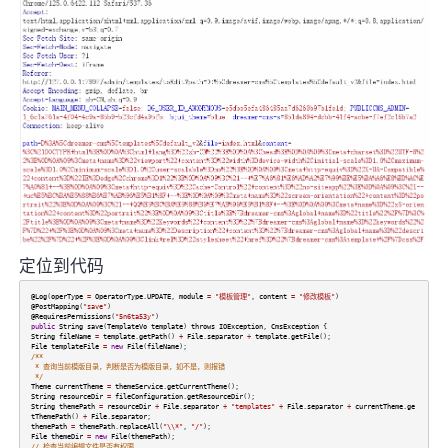
定位到代码
@Log
(
operType
=
OperatorType
.
UPDATE
,
module
=
"模板管理"
,
content
=
"修改模板"
)
@PostMapping
(
"save"
)
@RequiresPermissions
(
"5n6ta53y"
)
public
String
save
(
TemplateVo
template
)
throws
IOException
,
CmsException
{
String
fileName
=
template
.
getPath
()
+
File
.
separator
+
template
.
getFile
();
File
templateFile
=
new
File
(
fileName
);
/**
* 查询当前模版目录，判断是否为模版目录，如不是，则报错
*/
Theme
currentTheme
=
themeService
.
getCurrentTheme
();
String
resourceDir
=
fileConfiguration
.
getResourceDir
();
String
themePath
=
resourceDir
+
File
.
separator
+
"templates"
+
File
.
separator
+
currentTheme
.
ge
tThemePath
()
+
File
.
separator
;
themePath
=
themePath
.
replaceAll
(
"\\*"
,
"/"
);
File
themeDir
=
new
File
(
themePath
);
// 检查当前编辑文件是否有权限