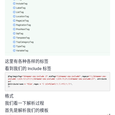
这里有各种各样的标签
看到我们的 Include 标签
@Tag
(
beginTag
=
"{dreamer-cms:include /}"
,
endTag
=
"{/dreamer-cms:include}"
,
regexp
=
"(\\{dreamer-cms:
include[ \\t]+.*/\\})|(\\{dreamer-cms:include[ \\t]+.*\\}\\{/dreamer-cms:include\\})"
,
attribute
s
=
{
@Attribute
(
name
=
"file"
,
regex
=
"[ \t]+file=[\"\'].*?[\"\']"
),
})
格式
我们看一下解析过程
首先是解析我们的模板