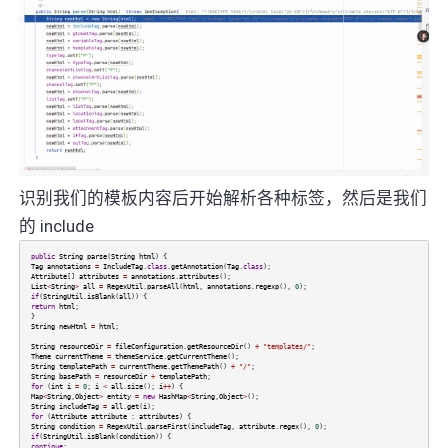
识别我们的模板内容后开始解析各种标签，然后是我们
的 include
public
String
parse
(
String
html
) {
Tag
annotations
=
IncludeTag
.
class
.
getAnnotation
(
Tag
.
class
);
Attribute
[]
attributes
=
annotations
.
attributes
();
List
<
String
>
all
=
RegexUtil
.
parseAll
(
html
,
annotations
.
regexp
(),
0
);
if
(
StringUtil
.
isBlank
(
all
)) {
return
html
;
}
String
newHtml
=
html
;
String
resourceDir
=
fileConfiguration
.
getResourceDir
()
+
"templates/"
;
Theme
currentTheme
=
themeService
.
getCurrentTheme
();
String
templatePath
=
currentTheme
.
getThemePath
()
+
"/"
;
String
basePath
=
resourceDir
+
templatePath
;
for
(
int
i
=
0
;
i
<
all
.
size
();
i
++
) {
Map
<
String
,
Object
>
entity
=
new
HashMap
<
String
,
Object
>
();
String
includeTag
=
all
.
get
(
i
);
for
(
Attribute
attribute
:
attributes
) {
String
condition
=
RegexUtil
.
parseFirst
(
includeTag
,
attribute
.
regex
(),
0
);
if
(
StringUtil
.
isBlank
(
condition
)) {
continue
;