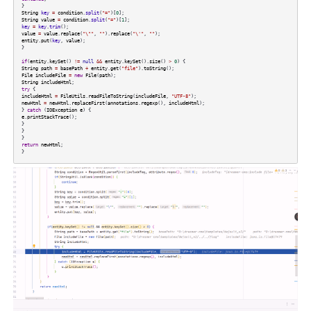
}
String
key
=
condition
.
split
(
"="
)[
0
];
String
value
=
condition
.
split
(
"="
)[
1
];
key
=
key
.
trim
();
value
=
value
.
replace
(
"\""
,
""
).
replace
(
"\'"
,
""
);
entity
.
put
(
key
,
value
);
}
if
(
entity
.
keySet
()
!=
null
&&
entity
.
keySet
().
size
()
>
0
) {
String
path
=
basePath
+
entity
.
get
(
"file"
).
toString
();
File
includeFile
=
new
File
(
path
);
String
includeHtml
;
try
{
includeHtml
=
FileUtils
.
readFileToString
(
includeFile
,
"UTF-8"
);
newHtml
=
newHtml
.
replaceFirst
(
annotations
.
regexp
(),
includeHtml
);
}
catch
(
IOException
e
) {
e
.
printStackTrace
();
}
}
}
return
newHtml
;
}