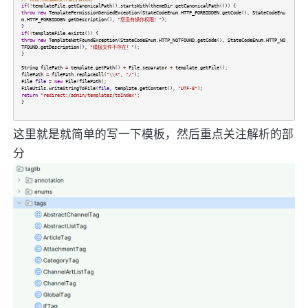
if
(
!
templateFile
.
getCanonicalPath
().
startsWith
(
themeDir
.
getCanonicalPath
())) {
throw
new
TemplatePermissionDeniedException
(
StateCodeEnum
.
HTTP_FORBIDDEN
.
getCode
(),
StateCodeEnu
m
.
HTTP_FORBIDDEN
.
getDescription
(),
"您没有操作权限！"
);
}
if
(
!
templateFile
.
exists
()) {
throw
new
TemplateNotFoundException
(
StateCodeEnum
.
HTTP_NOTFOUND
.
getCode
(),
StateCodeEnum
.
HTTP_NO
TFOUND
.
getDescription
(),
"模板文件不存在！"
);
}
String
filePath
=
template
.
getPath
()
+
File
.
separator
+
template
.
getFile
();
filePath
=
filePath
.
replaceAll
(
"\\*"
,
"/"
);
File
file
=
new
File
(
filePath
);
FileUtils
.
writeStringToFile
(
file
,
template
.
getContent
(),
"UTF-8"
);
return
"redirect:/admin/templates/toIndex"
;
}
这里就是就简单的写一下模板，然后重点关注解析的部
分