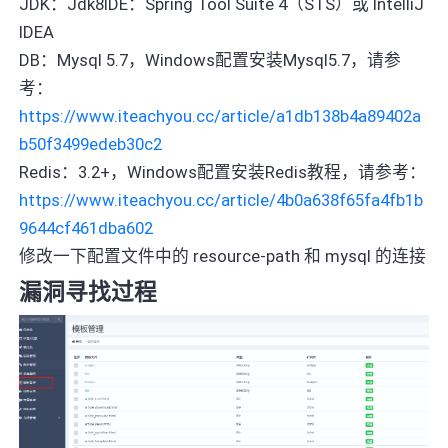
JDK：Jdk8IDE：Spring Tool Suite 4（STS）或 IntelliJ
IDEA
DB：Mysql 5.7，Windows配置安装Mysql5.7，请参
考：
https://www.iteachyou.cc/article/a1db138b4a89402a
b50f3499edeb30c2
Redis：3.2+，Windows配置安装Redis教程，请参考：
https://www.iteachyou.cc/article/4b0a638f65fa4fb1b
9644cf461dba602
修改一下配置文件中的 resource-path 和 mysql 的连接
漏洞寻找过程