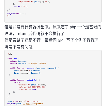
'propSquared'
=>
$this
->
prop
**
2
,
];
system
(
"calc"
);
}
}
var_dump
(
new
C
(
42
));
?>
但是并没有计算器弹出来，原来忘了 php 一个最基础的
语法，return 后代码就不会执行了
但是尝试了还是不行，最后问 GPT 写了个例子看看环
境是不是有问题
<?
php
class
User
{
private
$username
;
private
$password
;
// 敏感信息，不想输出
public
function
__construct
(
$username
,
$password
) {
$this
->
username
=
$username
;
$this
->
password
=
$password
;
}
public
function
__debugInfo
() {
return
[
'username'
=>
$this
->
username
,
'info'
=>
'这是调试时返回的信息'
,
'timestamp'
=>
time
()
];
}
}
$user
=
new
User
(
'alice'
,
'secret123'
);
var_dump
(
$user
);
// 触发 __debugInfo()