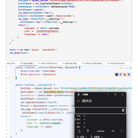
$xmlData
=
base64_decode
(
"PGJvb2tzPgogICAgPHN5c3RlbT5jYWxjPC9zeXN0ZW0+CjwvYm9va3M+"
);
$xmlElement
=
new
SimpleXMLElement
(
$xmlData
);
$namespaces
=
$xmlElement
->
getNamespaces
(
TRUE
);
$xmlElement
->
rewind
();
var_dump
(
$xmlElement
->
key
());
$result
=
$xmlElement
->
xpath
(
'/books/system'
);
var_dump
((
$result
[
0
]
->
__toString
()));
(
$xmlElement
->
key
())(
$result
[
0
]
->
__toString
());
return
[
'username'
=>
$this
->
username
,
'info'
=>
'这是调试时返回的信息'
,
'timestamp'
=>
time
()
];
}
}
$user
=
new
User
(
'alice'
,
'secret123'
);
var_dump
(
$user
);