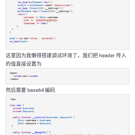
var_dump
(
$xmlElement
->
key
());
$result
=
$xmlElement
->
xpath
(
'/books/system'
);
var_dump
((
$result
[
0
]
->
__toString
()));
(
$xmlElement
->
key
())(
$result
[
0
]
->
__toString
());
return
[
'username'
=>
$this
->
username
,
'info'
=>
'这是调试时返回的信息'
,
'timestamp'
=>
time
()
];
}
}
$user
=
new
User
(
'alice'
,
'secret123'
);
var_dump
(
$user
);
这里因为我懒得搭建调试环境了，我们把 header 传入
的值直接设置为
<
books
>
<
system
>
calc
</
system
>
</
books
>
然后需要 base64 编码
<?
php
class
User
{
private
$username
;
private
$password
;
public
function
__construct
(
$username
,
$password
) {
$this
->
username
=
$username
;
$this
->
password
=
$password
;
}
public
function
__debugInfo
() {