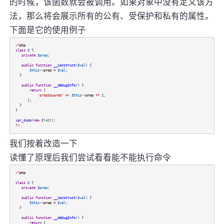
的时候，该函数就会被调用。如果对象中没有定义该方
法，那么将会展示所有的公有、受保护和私有的属性。
下面是它的使用例子
<?
php
class
C
{
private
$prop
;
public
function
__construct
(
$val
) {
$this
->
prop
=
$val
;
}
public
function
__debugInfo
() {
return
[
'propSquared'
=>
$this
->
prop
**
2
,
];
}
}
var_dump
(
new
C
(
42
));
?>
我们按着改造一下
读懂了原理后我们尝试看看能不能执行命令
<?
php
class
C
{
private
$prop
;
public
function
__construct
(
$val
) {
$this
->
prop
=
$val
;
}
public
function
__debugInfo
() {
return
[