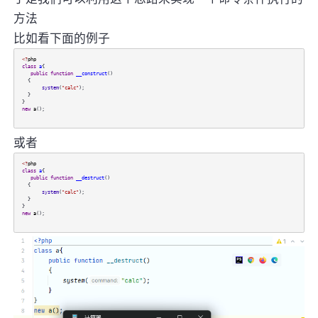
方法
比如看下面的例子
<?
php
class
a
{
public
function
__construct
()
{
system
(
"calc"
);
}
}
new
a
();
或者
<?
php
class
a
{
public
function
__destruct
()
{
system
(
"calc"
);
}
}
new
a
();