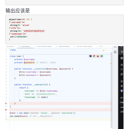
输出应该是
object
(
User
)
#1 (3) {
[
"username"
]
=>
string
(
5
)
"alice"
[
"info"
]
=>
string
(
33
)
"这是调试时返回的信息"
[
"timestamp"
]
=>
int
(
1725092384
)
}