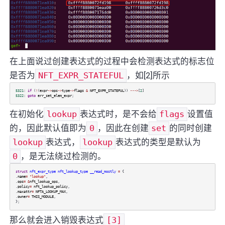
在上面说过创建表达式的过程中会检测表达式的标志位
是否为
NFT_EXPR_STATEFUL
，如[2]所示
5321
:
if
(
!
(
expr
->
ops
->
type
->
flags
&
NFT_EXPR_STATEFUL
))
--->
[
2
]
5322
:
goto
err_set_elem_expr
;
在初始化
lookup
表达式时，是不会给
flags
设置值
的，因此默认值即为
0
，因此在创建
set
的同时创建
lookup
表达式，
lookup
表达式的类型是默认为
0
，是无法绕过检测的。
struct
nft_expr_type
nft_lookup_type
__read_mostly
=
{
.
name
=
"lookup"
,
.
ops
=
&
nft_lookup_ops
,
.
policy
=
nft_lookup_policy
,
.
maxattr
=
NFTA_LOOKUP_MAX
,
.
owner
=
THIS_MODULE
,
};
那么就会进入销毁表达式
[3]