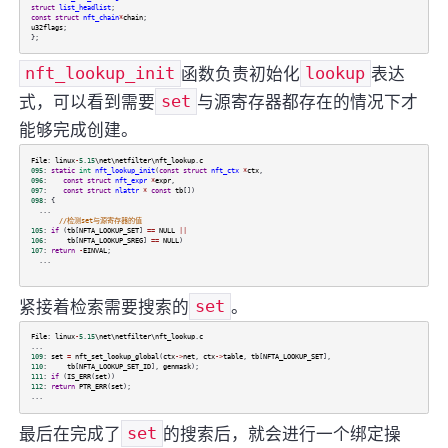
struct
list_head
list
;
const
struct
nft_chain
*
chain
;
u32
flags
;
};
nft_lookup_init
函数负责初始化
lookup
表达
式，可以看到需要
set
与源寄存器都存在的情况下才
能够完成创建。
File
:
linux
-
5.15
\net\netfilter\nft_lookup
.
c
095
:
static
int
nft_lookup_init
(
const
struct
nft_ctx
*
ctx
,
096
:
const
struct
nft_expr
*
expr
,
097
:
const
struct
nlattr
*
const
tb
[])
098
: {
...
//检测set与源寄存器的值
105
:
if
(
tb
[
NFTA_LOOKUP_SET
]
==
NULL
||
106
:
tb
[
NFTA_LOOKUP_SREG
]
==
NULL
)
107
:
return
-
EINVAL
;
...
紧接着检索需要搜索的
set
。
File
:
linux
-
5.15
\net\netfilter\nft_lookup
.
c
...
109
:
set
=
nft_set_lookup_global
(
ctx
->
net
,
ctx
->
table
,
tb
[
NFTA_LOOKUP_SET
],
110
:
tb
[
NFTA_LOOKUP_SET_ID
],
genmask
);
111
:
if
(
IS_ERR
(
set
))
112
:
return
PTR_ERR
(
set
);
...
最后在完成了
set
的搜索后，就会进行一个绑定操