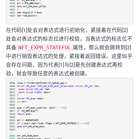
4418
:
if
(
IS_ERR
(
expr
)) {
4419
:
err
=
PTR_ERR
(
expr
);
4420
:
goto
err_set_expr_alloc
;
4421
:
}
4422
:
set
->
exprs
[
0
]
=
expr
;
4423
:
set
->
num_exprs
++
;
...
在代码[1]处会对表达式进行初始化，紧接着在代码[2]
处会对表达式的标志位进行校验，当表达式的标志位不
具备
NFT_EXPR_STATEFUL
属性，那么就会跳转到[3]
中进行销毁表达式的处理，紧接着返回错误。这里似乎
会存在问题，因为代表[1]与[2]是先创建表达式再检
验，就会导致任意的表达式被创建。
File
:
linux
-
5.15
\net\netfilter\nf_tables_api
.
c
5309
:
struct
nft_expr
*
nft_set_elem_expr_alloc
(
const
struct
nft_ctx
*
ctx
,
5310
:
const
struct
nft_set
*
set
,
5311
:
const
struct
nlattr
*
attr
)
5312
: {
5313
:
struct
nft_expr
*
expr
;
5314
:
int
err
;
5315
:
5316
:
expr
=
nft_expr_init
(
ctx
,
attr
);
--->
[
1
]
5317
:
if
(
IS_ERR
(
expr
))
5318
:
return
expr
;
5319
:
5320
:
err
=
-
EOPNOTSUPP
;
5321
:
if
(
!
(
expr
->
ops
->
type
->
flags
&
NFT_EXPR_STATEFUL
))
--->
[
2
]
5322
:
goto
err_set_elem_expr
;
5323
:
...
5334
:
err_set_elem_expr
:
5335
:
nft_expr_destroy
(
ctx
,
expr
);
--->
[
3
]