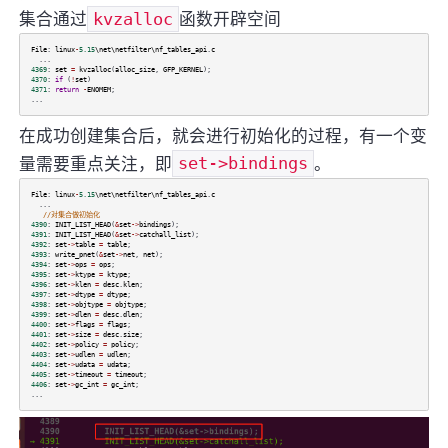
集合通过
kvzalloc
函数开辟空间
File
:
linux
-
5.15
\net\netfilter\nf_tables_api
.
c
...
4369
:
set
=
kvzalloc
(
alloc_size
,
GFP_KERNEL
);
4370
:
if
(
!
set
)
4371
:
return
-
ENOMEM
;
...
在成功创建集合后，就会进行初始化的过程，有一个变
量需要重点关注，即
set->bindings
。
File
:
linux
-
5.15
\net\netfilter\nf_tables_api
.
c
...
//对集合做初始化
4390
:
INIT_LIST_HEAD
(
&
set
->
bindings
);
4391
:
INIT_LIST_HEAD
(
&
set
->
catchall_list
);
4392
:
set
->
table
=
table
;
4393
:
write_pnet
(
&
set
->
net
,
net
);
4394
:
set
->
ops
=
ops
;
4395
:
set
->
ktype
=
ktype
;
4396
:
set
->
klen
=
desc
.
klen
;
4397
:
set
->
dtype
=
dtype
;
4398
:
set
->
objtype
=
objtype
;
4399
:
set
->
dlen
=
desc
.
dlen
;
4400
:
set
->
flags
=
flags
;
4401
:
set
->
size
=
desc
.
size
;
4402
:
set
->
policy
=
policy
;
4403
:
set
->
udlen
=
udlen
;
4404
:
set
->
udata
=
udata
;
4405
:
set
->
timeout
=
timeout
;
4406
:
set
->
gc_int
=
gc_int
;
...