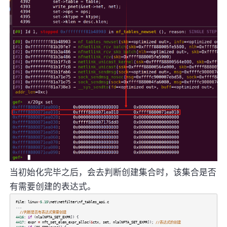
当初始化完毕之后，会去判断创建集合时，该集合是否
有需要创建的表达式。
File
:
linux
-
5.15
\net\netfilter\nf_tables_api
.
c
...
//判断是否有表达式需要创建
4416
:
if
(
nla
[
NFTA_SET_EXPR
]) {
4417
:
expr
=
nft_set_elem_expr_alloc
(
&
ctx
,
set
,
nla
[
NFTA_SET_EXPR
]);
//表达式的创建