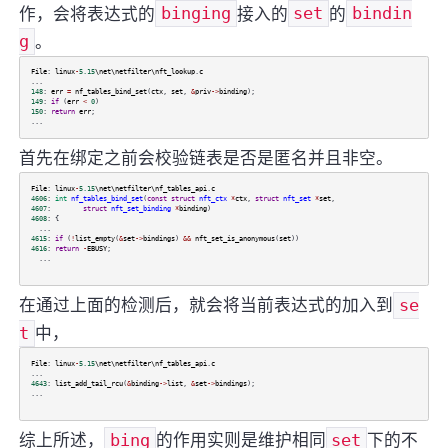
作，会将表达式的
binging
接入的
set
的
bindin
g
。
File
:
linux
-
5.15
\net\netfilter\nft_lookup
.
c
...
148
:
err
=
nf_tables_bind_set
(
ctx
,
set
,
&
priv
->
binding
);
149
:
if
(
err
<
0
)
150
:
return
err
;
...
首先在绑定之前会校验链表是否是匿名并且非空。
File
:
linux
-
5.15
\net\netfilter\nf_tables_api
.
c
4606
:
int
nf_tables_bind_set
(
const
struct
nft_ctx
*
ctx
,
struct
nft_set
*
set
,
4607
:
struct
nft_set_binding
*
binding
)
4608
: {
...
4615
:
if
(
!
list_empty
(
&
set
->
bindings
)
&&
nft_set_is_anonymous
(
set
))
4616
:
return
-
EBUSY
;
...
在通过上面的检测后，就会将当前表达式的加入到
se
t
中，
File
:
linux
-
5.15
\net\netfilter\nf_tables_api
.
c
...
4643
:
list_add_tail_rcu
(
&
binding
->
list
,
&
set
->
bindings
);
...
综上所述，
bing
的作用实则是维护相同
set
下的不