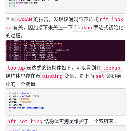
5336
:
return
ERR_PTR
(
err
);
5337
: }
回顾
KASAN
的报告，发现该漏洞与表达式
nft_look
up
有关，因此接下来关注一下
lookup
表达式初始化
的过程。
lookup
表达式的结构体如下，可以看到在
lookup
结构体里存在着
binding
变量，是上面
set
会初始
化的一个变量。
struct
nft_lookup
{
struct
nft_set
*
set
;
//集合
u8
sreg
;
//源寄存器
u8
dreg
;
//目的寄存器
bool
invert
;
struct
nft_set_binding
binding
;
};
nft_set_bing
结构体实则是维护了一个双链表。
struct
nft_set_binding
{