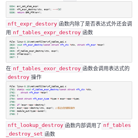
5334
:
err_set_elem_expr
:
5335
:
nft_expr_destroy
(
ctx
,
expr
);
--->
[
3
]
5336
:
return
ERR_PTR
(
err
);
nft_expr_destory
函数内除了是否表达式外还会调
用
nf_tables_expr_destroy
函数
File
:
linux
-
5.15
\net\netfilter\nf_tables_api
.
c
2823
:
void
nft_expr_destroy
(
const
struct
nft_ctx
*
ctx
,
struct
nft_expr
*
expr
)
2824
: {
2825
:
nf_tables_expr_destroy
(
ctx
,
expr
);
2826
:
kfree
(
expr
);
2827
: }
在
nf_tables_exor_destroy
函数会调用表达式的
destroy
操作
File
:
linux
-
5.15
\net\netfilter\nf_tables_api
.
c
2761
:
static
void
nf_tables_expr_destroy
(
const
struct
nft_ctx
*
ctx
,
2762
:
struct
nft_expr
*
expr
)
2763
: {
2764
:
const
struct
nft_expr_type
*
type
=
expr
->
ops
->
type
;
2765
:
2766
:
if
(
expr
->
ops
->
destroy
)
2767
:
expr
->
ops
->
destroy
(
ctx
,
expr
);
//表达式的删除操作
2768
:
module_put
(
type
->
owner
);
2769
: }
nft_lookup_destroy
函数内部调用了
nf_tables
_destroy_set
函数