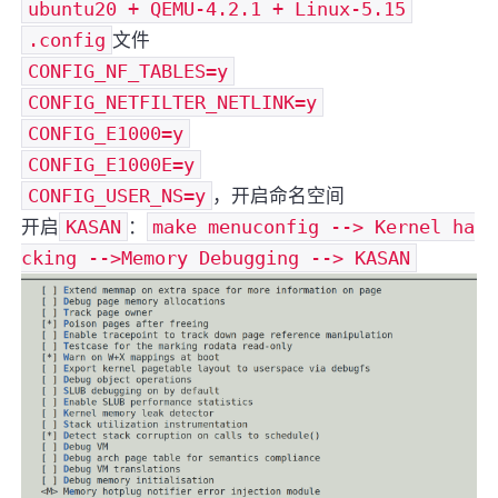
ubuntu20 + QEMU-4.2.1 + Linux-5.15
.config
文件
CONFIG_NF_TABLES=y
CONFIG_NETFILTER_NETLINK=y
CONFIG_E1000=y
CONFIG_E1000E=y
CONFIG_USER_NS=y
，开启命名空间
开启
KASAN
：
make menuconfig --> Kernel ha
cking -->Memory Debugging --> KASAN