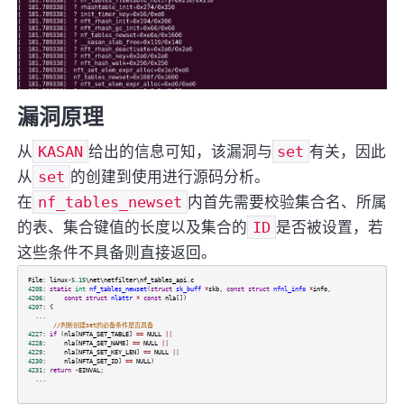
漏洞原理
从
KASAN
给出的信息可知，该漏洞与
set
有关，因此
从
set
的创建到使用进行源码分析。
在
nf_tables_newset
内首先需要校验集合名、所属
的表、集合键值的长度以及集合的
ID
是否被设置，若
这些条件不具备则直接返回。
File
:
linux
-
5.15
\net\netfilter\nf_tables_api
.
c
4205
:
static
int
nf_tables_newset
(
struct
sk_buff
*
skb
,
const
struct
nfnl_info
*
info
,
4206
:
const
struct
nlattr
*
const
nla
[])
4207
: {
...
//判断创建set的必备条件是否具备
4227
:
if
(
nla
[
NFTA_SET_TABLE
]
==
NULL
||
4228
:
nla
[
NFTA_SET_NAME
]
==
NULL
||
4229
:
nla
[
NFTA_SET_KEY_LEN
]
==
NULL
||
4230
:
nla
[
NFTA_SET_ID
]
==
NULL
)
4231
:
return
-
EINVAL
;
...