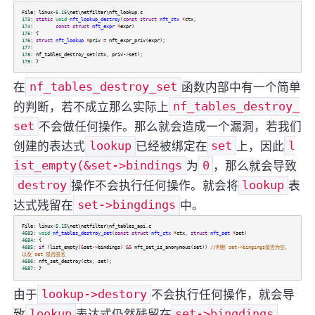
File
:
linux
-
5.15
\net\netfilter\nft_lookup
.
c
173
:
static
void
nft_lookup_destroy
(
const
struct
nft_ctx
*
ctx
,
174
:
const
struct
nft_expr
*
expr
)
175
: {
176
:
struct
nft_lookup
*
priv
=
nft_expr_priv
(
expr
);
177
:
178
:
nf_tables_destroy_set
(
ctx
,
priv
->
set
);
179
: }
在
nf_tables_destroy_set
函数内部中有一个简单
的判断，若不成立那么实际上
nf_tables_destroy_
set
不会做任何操作。那么就会造成一个漏洞，若我们
创建的表达式
lookup
已经被绑定在
set
上，因此
l
ist_empty(&set->bindings
为
0
，那么就会导致
destroy
操作不会执行任何操作。就会将
lookup
表
达式残留在
set->bingdings
中。
File
:
linux
-
5.15
\net\netfilter\nf_tables_api
.
c
4683
:
void
nf_tables_destroy_set
(
const
struct
nft_ctx
*
ctx
,
struct
nft_set
*
set
)
4684
: {
4685
:
if
(
list_empty
(
&
set
->
bindings
)
&&
nft_set_is_anonymous
(
set
))
//判断`set->bingings是否为空，
以及`set`是否匿名
4686
:
nft_set_destroy
(
ctx
,
set
);
4687
: }
由于
lookup->destory
不会执行任何操作，就会导
致
lookup
表达式仍然残留在
set->bingdings