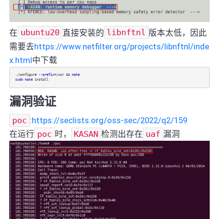
在
ubuntu20
直接安装的
libnftnl
版本太低，因此
需要去
https://www.netfilter.org/projects/libnftnl/inde
x.html
中下载
./configure
--prefix
=
/usr &&
make
sudo
make
install
漏洞验证
poc
:
https://seclists.org/oss-sec/2022/q2/159
在运行
poc
时，
KASAN
检测出存在
uaf
漏洞