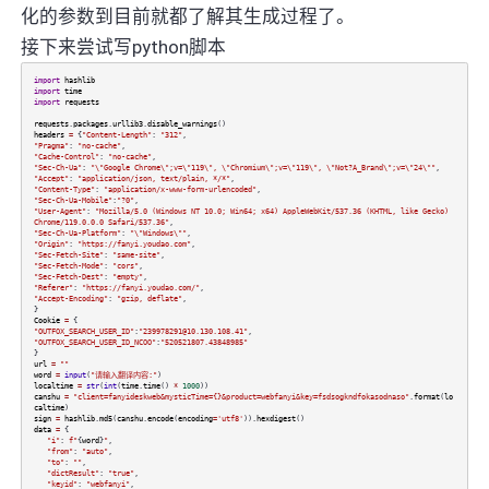
化的参数到目前就都了解其生成过程了。
接下来尝试写python脚本
import
hashlib
import
time
import
requests
requests
.
packages
.
urllib3
.
disable_warnings
()
headers
=
{
"Content-Length"
:
"312"
,
"Pragma"
:
"no-cache"
,
"Cache-Control"
:
"no-cache"
,
"Sec-Ch-Ua"
:
"\"Google Chrome\";v=\"119\", \"Chromium\";v=\"119\", \"Not?A_Brand\";v=\"24\""
,
"Accept"
:
"application/json, text/plain, */*"
,
"Content-Type"
:
"application/x-www-form-urlencoded"
,
"Sec-Ch-Ua-Mobile"
:
"?0"
,
"User-Agent"
:
"Mozilla/5.0 (Windows NT 10.0; Win64; x64) AppleWebKit/537.36 (KHTML, like Gecko)
Chrome/119.0.0.0 Safari/537.36"
,
"Sec-Ch-Ua-Platform"
:
"\"Windows\""
,
"Origin"
:
"https://fanyi.youdao.com"
,
"Sec-Fetch-Site"
:
"same-site"
,
"Sec-Fetch-Mode"
:
"cors"
,
"Sec-Fetch-Dest"
:
"empty"
,
"Referer"
:
"https://fanyi.youdao.com/"
,
"Accept-Encoding"
:
"gzip, deflate"
,
}
Cookie
=
{
"OUTFOX_SEARCH_USER_ID"
:
"239978291@10.130.108.41"
,
"OUTFOX_SEARCH_USER_ID_NCOO"
:
"520521807.43848985"
}
url
=
""
word
=
input
(
"请输入翻译内容:"
)
localtime
=
str
(
int
(
time
.
time
()
*
1000
))
canshu
=
"client=fanyideskweb&mysticTime={}&product=webfanyi&key=fsdsogkndfokasodnaso"
.
format
(
lo
caltime
)
sign
=
hashlib
.
md5
(
canshu
.
encode
(
encoding
=
'utf8'
)).
hexdigest
()
data
=
{
"i"
:
f"
{
word
}
"
,
"from"
:
"auto"
,
"to"
:
""
,
"dictResult"
:
"true"
,
"keyid"
:
"webfanyi"
,