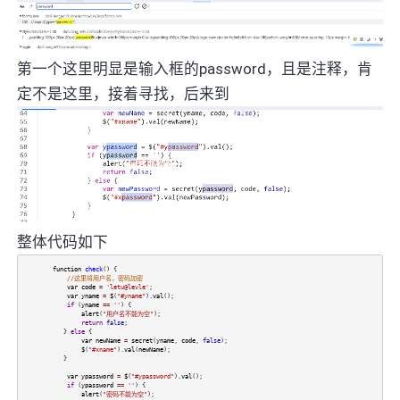
第一个这里明显是输入框的password，且是注释，肯
定不是这里，接着寻找，后来到
整体代码如下
function
check
() {
//这里将用户名，密码加密
var
code
=
'letu@levle'
;
var
yname
=
$
(
"#yname"
).
val
();
if
(
yname
==
''
) {
alert
(
"用户名不能为空"
);
return
false
;
}
else
{
var
newName
=
secret
(
yname
,
code
,
false
);
$
(
"#xname"
).
val
(
newName
);
}
var
ypassword
=
$
(
"#ypassword"
).
val
();
if
(
ypassword
==
''
) {
alert
(
"密码不能为空"
);