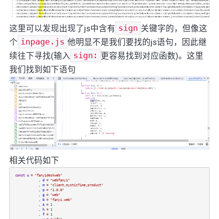
这里可以发现出现了js中含有
sign
关键字的，但像这
个
inpage.js
他明显不是我们要找的js语句，因此继
续往下寻找(输入
sign:
更容易找到对应函数)。这里
我们找到如下语句
相关代码如下
const
u
=
"fanyideskweb"
,
d
=
"webfanyi"
,
m
=
"client,mysticTime,product"
,
p
=
"1.0.0"
,
g
=
"web"
,
b
=
"fanyi.web"
,
A
=
1
,
h
=
1
,
f
=
1