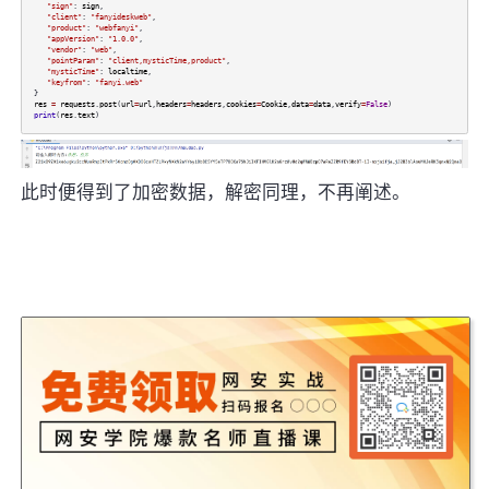
"sign"
:
sign
,
"client"
:
"fanyideskweb"
,
"product"
:
"webfanyi"
,
"appVersion"
:
"1.0.0"
,
"vendor"
:
"web"
,
"pointParam"
:
"client,mysticTime,product"
,
"mysticTime"
:
localtime
,
"keyfrom"
:
"fanyi.web"
}
res
=
requests
.
post
(
url
=
url
,
headers
=
headers
,
cookies
=
Cookie
,
data
=
data
,
verify
=
False
)
print
(
res
.
text
)
此时便得到了加密数据，解密同理，不再阐述。