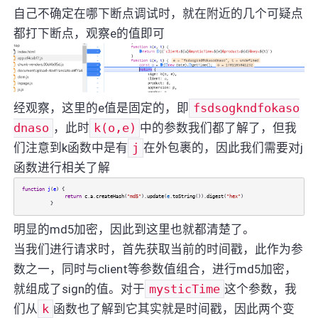
自己不确定在哪下断点调试时，就在附近的几个可疑点
都打下断点，观察e的值即可
经观察，这里的e值是固定的，即
fsdsogkndfokaso
dnaso
，此时
k(o,e)
中的参数我们都了解了，但我
们注意到k函数中是有
j
在外包裹的，因此我们需要对j
函数进行相关了解
function
j
(
e
) {
return
c
.
a
.
createHash
(
"md5"
).
update
(
e
.
toString
()).
digest
(
"hex"
)
}
明显的md5加密，因此到这里也就都清楚了。
当我们进行请求时，首先获取当前的时间戳，此作为参
数之一，同时与client等参数值组合，进行md5加密，
就组成了sign的值。对于
mysticTime
这个参数，我
们从
k
函数也了解到它其实就是时间戳，因此两个变