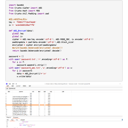
import
base64
from
Crypto
.
Cipher
import
AES
from
Crypto
.
Hash
import
MD5
from
Crypto
.
Util
.
Padding
import
pad
#填入AES的key和iv
key
=
'f3991777154f4bd0'
iv
=
'ace43e65106a77f6'
def
AES_Encrypt
(
data
):
global
key
global
iv
cipher
=
AES
.
new
(
key
.
encode
(
'utf-8'
),
AES
.
MODE_CBC
,
iv
.
encode
(
'utf-8'
))
paddingdata
=
pad
(
data
.
encode
(
'utf-8'
),
AES
.
block_size
)
encrypted
=
cipher
.
encrypt
(
paddingdata
)
#print(base64.b64encode(encrypted).decode())
return
base64
.
b64encode
(
encrypted
).
decode
()
password
=
[]
with
open
(
'password.txt'
,
'r'
,
encoding
=
'utf-8'
)
as
f
:
for
i
in
f
:
password
.
append
(
i
.
strip
())
with
open
(
'password_aes.txt'
,
'w'
,
encoding
=
'utf-8'
)
as
w
:
for
i
in
password
:
data
=
AES_Encrypt
(
i
)
+
'\n'
w
.
write
(
data
)