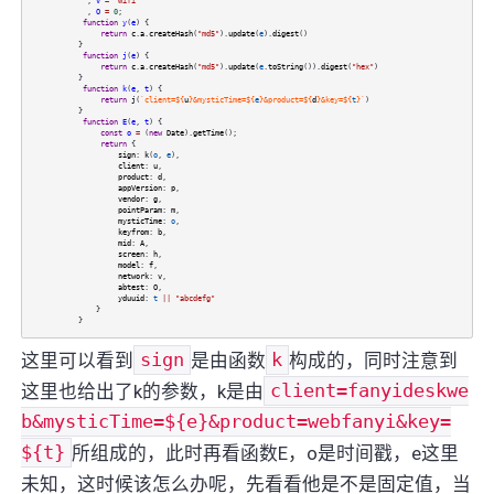
,
v
=
"wifi"
,
O
=
0
;
function
y
(
e
) {
return
c
.
a
.
createHash
(
"md5"
).
update
(
e
).
digest
()
}
function
j
(
e
) {
return
c
.
a
.
createHash
(
"md5"
).
update
(
e
.
toString
()).
digest
(
"hex"
)
}
function
k
(
e
,
t
) {
return
j
(
`client=${
u
}&mysticTime=${
e
}&product=${
d
}&key=${
t
}`
)
}
function
E
(
e
,
t
) {
const
o
=
(
new
Date
).
getTime
();
return
{
sign
:
k
(
o
,
e
),
client
:
u
,
product
:
d
,
appVersion
:
p
,
vendor
:
g
,
pointParam
:
m
,
mysticTime
:
o
,
keyfrom
:
b
,
mid
:
A
,
screen
:
h
,
model
:
f
,
network
:
v
,
abtest
:
O
,
yduuid
:
t
||
"abcdefg"
}
}
这里可以看到
sign
是由函数
k
构成的，同时注意到
这里也给出了k的参数，k是由
client=fanyideskwe
b&mysticTime=${e}&product=webfanyi&key=
${t}
所组成的，此时再看函数E，o是时间戳，e这里
未知，这时候该怎么办呢，先看看他是不是固定值，当