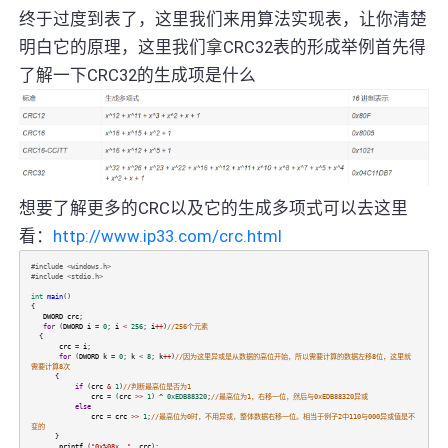
终于过度到表了，这里我们来用算法实现表，让你清楚
明白它的原理，这里我们拿CRC32表的形成举例首先得
了解一下CRC32的生成项是什么
想要了解更多的CRC以及它的生成多项式可以去这里
看：
http://www.ip33.com/crc.html
#include <windows.h>
#include <stdio.h>
int
main
()
{
DWORD
crc
;
for
(
DWORD
i
=
0
;
i
<
256
;
i
++
)
//256个元素
{
crc
=
i
;
for
(
DWORD
k
=
0
;
k
<
8
;
k
++
)
//因为这里异或是从数据的高位开始，所以需要计算的数据左移8位，这里就
需要计算8次
{
if
(
crc
&
1
)
//判断最高位是否为1
crc
=
(
crc
>>
1
)
^
0xEDB88320
;
//最高位为1，右移一位，然后与0xEDB88320异或
else
crc
=
crc
>>
1
;
//最高位为0时，不用异或，整体数据右移一位。相当于例子2中110与000异或值是不
变的
}
printf
(
"0x%08x, "
,
crc
);