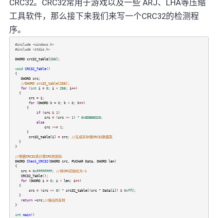
CRC32。CRC32常用于游戏以及一些 ARJ、LHA等压缩
工具软件，那么接下来我们来写一个CRC32的检测程
序。
#include <windows.h>
#include <stdio.h>
DWORD
crc32_table
[
256
];
void
CRC32_Table
()
{
DWORD
crc
;
//DWORD crc32_table[256];
for
(
int
i
=
0
;
i
<
256
;
i
++
)
{
crc
=
i
;
for
(
DWORD
k
=
0
;
k
<
8
;
k
++
)
{
if
(
crc
&
1
)
crc
=
(
crc
>>
1
)
^
0xEDB88320
;
else
crc
>>=
1
;
}
crc32_table
[
i
]
=
crc
;
//生成并存储CRC32数据表
}
}
//根据CRC32表计算CRC校验码
DWORD
Check_CRC32
(
DWORD
crc
,
PUCHAR
Data
,
DWORD
len
)
{
crc
=
0xFFFFFFFF
;
//将CRC初始化为-1
CRC32_Table
();
for
(
DWORD
i
=
0
;
i
<
len
;
i
++
)
{
crc
=
(
crc
>>
8
)
^
crc32_table
[(
crc
^
Data
[
i
])
&
0xff
];
}
return
~crc
;
//输出的反转
}
int
main
()