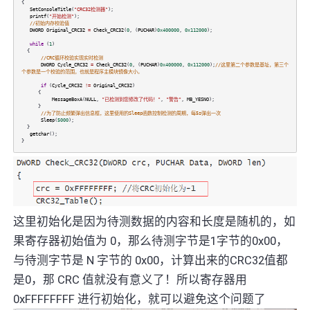
{
SetConsoleTitle
(
"CRC32检测器"
);
printf
(
"开始检测"
);
//初始内存校验值
DWORD
Original_CRC32
=
Check_CRC32
(
0
, (
PUCHAR
)
0x400000
,
0x112000
);
while
(
1
)
{
//CRC循环校验实现实时检测
DWORD
Cycle_CRC32
=
Check_CRC32
(
0
, (
PUCHAR
)
0x400000
,
0x112000
);
//这里第二个参数是基址，第三个
个参数是一个校验的范围，也就是程序主模块镜像大小。
if
(
Cycle_CRC32
!=
Original_CRC32
)
{
MessageBoxA
(
NULL
,
"已检测到您修改了代码！"
,
"警告"
,
MB_YESNO
);
}
//为了防止频繁弹出信息框，这里使用的Sleep函数控制检测的周期，每5s弹出一次
Sleep
(
5000
);
}
getchar
();
}
这里初始化是因为待测数据的内容和长度是随机的，如
果寄存器初始值为 0，那么待测字节是1字节的0x00，
与待测字节是 N 字节的 0x00，计算出来的CRC32值都
是0，那 CRC 值就没有意义了！所以寄存器用
0xFFFFFFFF 进行初始化，就可以避免这个问题了