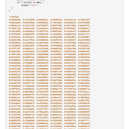
if
(((
i
+
1
)
%
6
)
==
NULL
)
printf
(
"\n"
);
}
}
/*CRC32表
0x00000000, 0x77073096, 0xee0e612c, 0x990951ba, 0x076dc419, 0x706af48f,
0xe963a535, 0x9e6495a3, 0x0edb8832, 0x79dcb8a4, 0xe0d5e91e, 0x97d2d988,
0x09b64c2b, 0x7eb17cbd, 0xe7b82d07, 0x90bf1d91, 0x1db71064, 0x6ab020f2,
0xf3b97148, 0x84be41de, 0x1adad47d, 0x6ddde4eb, 0xf4d4b551, 0x83d385c7,
0x136c9856, 0x646ba8c0, 0xfd62f97a, 0x8a65c9ec, 0x14015c4f, 0x63066cd9,
0xfa0f3d63, 0x8d080df5, 0x3b6e20c8, 0x4c69105e, 0xd56041e4, 0xa2677172,
0x3c03e4d1, 0x4b04d447, 0xd20d85fd, 0xa50ab56b, 0x35b5a8fa, 0x42b2986c,
0xdbbbc9d6, 0xacbcf940, 0x32d86ce3, 0x45df5c75, 0xdcd60dcf, 0xabd13d59,
0x26d930ac, 0x51de003a, 0xc8d75180, 0xbfd06116, 0x21b4f4b5, 0x56b3c423,
0xcfba9599, 0xb8bda50f, 0x2802b89e, 0x5f058808, 0xc60cd9b2, 0xb10be924,
0x2f6f7c87, 0x58684c11, 0xc1611dab, 0xb6662d3d, 0x76dc4190, 0x01db7106,
0x98d220bc, 0xefd5102a, 0x71b18589, 0x06b6b51f, 0x9fbfe4a5, 0xe8b8d433,
0x7807c9a2, 0x0f00f934, 0x9609a88e, 0xe10e9818, 0x7f6a0dbb, 0x086d3d2d,
0x91646c97, 0xe6635c01, 0x6b6b51f4, 0x1c6c6162, 0x856530d8, 0xf262004e,
0x6c0695ed, 0x1b01a57b, 0x8208f4c1, 0xf50fc457, 0x65b0d9c6, 0x12b7e950,
0x8bbeb8ea, 0xfcb9887c, 0x62dd1ddf, 0x15da2d49, 0x8cd37cf3, 0xfbd44c65,
0x4db26158, 0x3ab551ce, 0xa3bc0074, 0xd4bb30e2, 0x4adfa541, 0x3dd895d7,
0xa4d1c46d, 0xd3d6f4fb, 0x4369e96a, 0x346ed9fc, 0xad678846, 0xda60b8d0,
0x44042d73, 0x33031de5, 0xaa0a4c5f, 0xdd0d7cc9, 0x5005713c, 0x270241aa,
0xbe0b1010, 0xc90c2086, 0x5768b525, 0x206f85b3, 0xb966d409, 0xce61e49f,
0x5edef90e, 0x29d9c998, 0xb0d09822, 0xc7d7a8b4, 0x59b33d17, 0x2eb40d81,
0xb7bd5c3b, 0xc0ba6cad, 0xedb88320, 0x9abfb3b6, 0x03b6e20c, 0x74b1d29a,
0xead54739, 0x9dd277af, 0x04db2615, 0x73dc1683, 0xe3630b12, 0x94643b84,
0x0d6d6a3e, 0x7a6a5aa8, 0xe40ecf0b, 0x9309ff9d, 0x0a00ae27, 0x7d079eb1,
0xf00f9344, 0x8708a3d2, 0x1e01f268, 0x6906c2fe, 0xf762575d, 0x806567cb,
0x196c3671, 0x6e6b06e7, 0xfed41b76, 0x89d32be0, 0x10da7a5a, 0x67dd4acc,
0xf9b9df6f, 0x8ebeeff9, 0x17b7be43, 0x60b08ed5, 0xd6d6a3e8, 0xa1d1937e,
0x38d8c2c4, 0x4fdff252, 0xd1bb67f1, 0xa6bc5767, 0x3fb506dd, 0x48b2364b,
0xd80d2bda, 0xaf0a1b4c, 0x36034af6, 0x41047a60, 0xdf60efc3, 0xa867df55,
0x316e8eef, 0x4669be79, 0xcb61b38c, 0xbc66831a, 0x256fd2a0, 0x5268e236,
0xcc0c7795, 0xbb0b4703, 0x220216b9, 0x5505262f, 0xc5ba3bbe, 0xb2bd0b28,
0x2bb45a92, 0x5cb36a04, 0xc2d7ffa7, 0xb5d0cf31, 0x2cd99e8b, 0x5bdeae1d,
0x9b64c2b0, 0xec63f226, 0x756aa39c, 0x026d930a, 0x9c0906a9, 0xeb0e363f,
0x72076785, 0x05005713, 0x95bf4a82, 0xe2b87a14, 0x7bb12bae, 0x0cb61b38,
0x92d28e9b, 0xe5d5be0d, 0x7cdcefb7, 0x0bdbdf21, 0x86d3d2d4, 0xf1d4e242,
0x68ddb3f8, 0x1fda836e, 0x81be16cd, 0xf6b9265b, 0x6fb077e1, 0x18b74777,
0x88085ae6, 0xff0f6a70, 0x66063bca, 0x11010b5c, 0x8f659eff, 0xf862ae69,
0x616bffd3, 0x166ccf45, 0xa00ae278, 0xd70dd2ee, 0x4e048354, 0x3903b3c2,