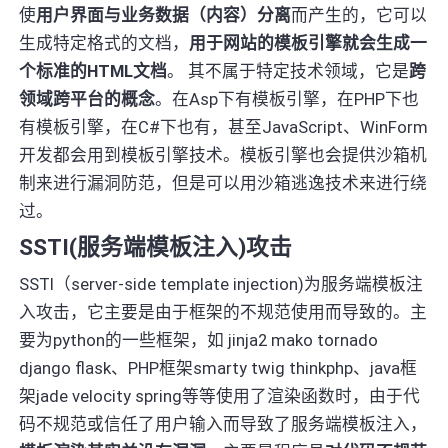
使
用户界面与业务数据（内容）分离
而产生的，它可以
生成特定格式的文档，
用于网站的模板引擎就会生成一
个标准的HTML文档
。 其不属于特定技术领域，它是
跨
领域跨平台的概念
。在Asp下有模板引擎，在PHP下也
有模板引擎，在C#下也有，甚至JavaScript、WinForm
开发都会用到模板引擎技术。模板引擎也会提供沙箱机
制来进行漏洞防范，但是可以用沙箱逃逸技术来进行绕
过。
SSTI(服务端模板注入)攻击
SSTI（server-side template injection)为服务端模板注
入攻击，它主要是由于框架的不规范使用而导致的。主
要为python的一些框架，如 jinja2 mako tornado
django flask、PHP框架smarty twig thinkphp、java框
架jade velocity spring等等使用了渲染函数时，由于代
码不规范或信任了用户输入而导致了服务端模板注入，