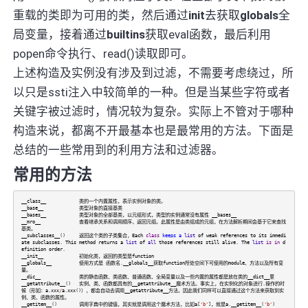
重载的类即为可用的类，然后通过
init
去获取
globals
全
局变量，接着通过
builtins
获取eval函数，最后利用
popen命令执行、read()读取即可。
上述构造及实例没有涉及到过滤，不需要考虑绕过，所
以只是ssti注入中较简单的一种。但是当某些字符或者
关键字被过滤时，情况较为复杂。实际上不管对于哪种
构造来说，都离不开最基本也是最常用的方法。下面是
总结的一些常用到的利用方法和过滤器。
常用的方法
__class__
类的一个内置属性，表示实例对象的类。
__base__
类型对象的直接基类
__bases__
类型对象的全部基类，以元组形式，类型的实例通常没有属性
__bases__
__mro__
查看继承关系和调用顺序，返回元组。此属性是由类组成的元组，在方法解析期间会基于它来查找
基类。
__subclasses__
()
返回这个类的子类集合，Each
class
keeps
a
list
of
weak
references
to
its
immedi
ate
subclasses
.
This
method
returns
a
list
of
all
those
references
still
alive
.
The
list
is
in
d
efinition
order
.
__init__
初始化类，返回的类型是function
__globals__
使用方式是
函数名
.
__globals__获取function所处空间下可使用的module、方法以及所有变
量。
__dic__
类的静态函数、类函数、普通函数、全局变量以及一些内置的属性都是放在类的__dict__里
__getattribute__
()
实例、类、函数都具有的__getattribute__魔术方法。事实上，在实例化的对象进行
.
操作的时
候（形如：a
.
xxx
/
a
.
xxx
()
），都会自动去调用__getattribute__方法。因此我们同样可以直接通过这个方法来获取到实
例、类、函数的属性。
__getitem__
()
调用字典中的键值，其实就是调用这个魔术方法，比如a
[
'b'
]
，就是a
.
__getitem__
(
'b'
)