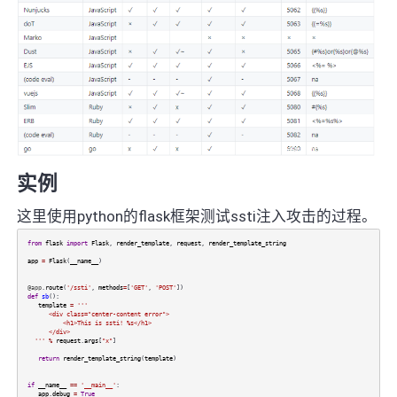
实例
这里使用python的flask框架测试ssti注入攻击的过程。
from
flask
import
Flask
,
render_template
,
request
,
render_template_string
app
=
Flask
(
__name__
)
@app
.
route
(
'/ssti'
,
methods
=
[
'GET'
,
'POST'
])
def
sb
():
template
=
'''
<div class="center-content error">
<h1>This is ssti! %s</h1>
</div>
'''
%
request
.
args
[
"x"
]
return
render_template_string
(
template
)
if
__name__
==
'__main__'
:
app
.
debug
=
True