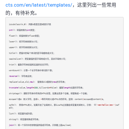
cts.com/en/latest/templates/
，这里列出一些常用
的，有待补充。
issubclass
(
A
,
B
)
:
判断
A
类是否是
B
类的子类
int
()：将值转换为
int
类型；
float
()：将值转换为
float
类型；
lower
()：将字符串转换为小写；
upper
()：将字符串转换为大写；
title
()：把值中的每个单词的首字母都转成大写；
capitalize
()：把变量值的首字母转成大写，其余字母转小写；
trim
()：截取字符串前面和后面的空白字符；
wordcount
()：计算一个长字符串中单词的个数；
reverse
()：字符串反转；
replace
(
value
,
old
,
new
)： 替换将
old
替换为
new
的字符串；
truncate
(
value
,
length
=
255
,
killwords
=
False
)：截取
length
长度的字符串；
striptags
()：删除字符串中所有的
HTML
标签，如果出现多个空格，将替换成一个空格；
escape
()或
e
：转义字符，会将
<
、
>
等符号转义成
HTML
中的符号。显例：
content
|
escape
或
content
|
e
。
safe
()： 禁用
HTML
转义，如果开启了全局转义，那么
safe
过滤器会将变量关掉转义。示例： {{
'<em>hello</em>'
|
saf
e
}}；
list
()：将变量列成列表；
string
()：将变量转换成字符串；
join
()：将一个序列中的参数值拼接成字符串。示例看上面
payload
；