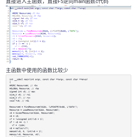
直接进入主函数，直接F5逆向main函数c代码
主函数中使用的函数比较少
int __cdecl main(int argc, const char **argv, const char **envp)
{
HRSRC ResourceW; // rbx
HGLOBAL Resource; // rbp
signed int v5; // eax
size_t v6; // rsi
size_t v7; // rcx
void *v8; // rdi
ResourceW = FindResourceW(0i64, (LPCWSTR)0x66, L"DATA");
Resource = LoadResource(0i64, ResourceW);
v5 = SizeofResource(0i64, ResourceW);
v6 = v5;
v7 = (unsigned int)(v5 + 1);
if ( v5 == -1 )
v7 = -1i64;
v8 = malloc(v7);
memset(v8, 0, (int)v6 + 1);
memcpy(v8, Resource, v6);