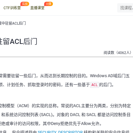
CTF训练营
直播课堂
AD域中驻留ACL后门
驻留ACL后门
阅读数（4062人
需要驻留一些后门，从而达到长期控制的目的。Windows AD域后门五
项、计划任务、抓取登录时的密码，还有一些基于
的后门。
ACL
控制模型（ACM）的实现的总称。常说的ACL主要分为两类，分别为特定
和系统访问控制列表 (SACL)。对象的 DACL 和 SACL 都是访问控制条目
拒绝或审计的访问权限，其中Deny拒绝优先于Allow允许。
信息。 安全描述符由
SECURITY_DESCRIPTOR
结构和关联的安全信息组