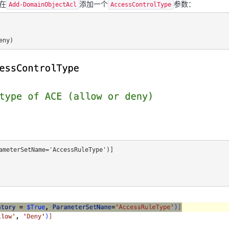
在
添加一个
参数：
Add-DomainObjectAcl
AccessControlType
eny)
ameterSetName='AccessRuleType')]