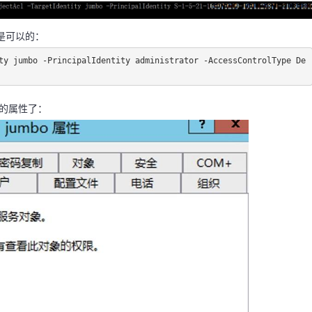
是可以的：
ty jumbo -PrincipalIdentity administrator -AccessControlType De
的属性了：