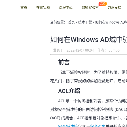
首页
在线实验
课程中心
教师实验室
方班专栏
当前位置：
首页
>
技术干货
> 如何在Windows 
如何在Windows AD域中
发表于：2022-12-07 09:04
作者： Jumbo
前言
当拿下域控权限时，为了维持权限，常常
花八门，除了常规的的添加隐藏用户、启动
ACL介绍
ACL是一个访问控制列表，是整个访问
对象安全描述符的自由访问控制列表 (DACL) 
(ACE) 的集合，ACE控制着对象指定允许、
安全描述符
包含与
安全对象
关联的安全