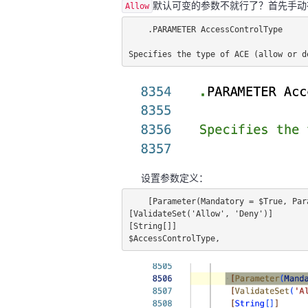
默认可变的参数不就行了？首先手动
Allow
.PARAMETER AccessControlType
Specifies the type of ACE (allow or d
设置参数定义：
[Parameter(Mandatory = $True, Par
[ValidateSet('Allow', 'Deny')]
[String[]]
$AccessControlType,