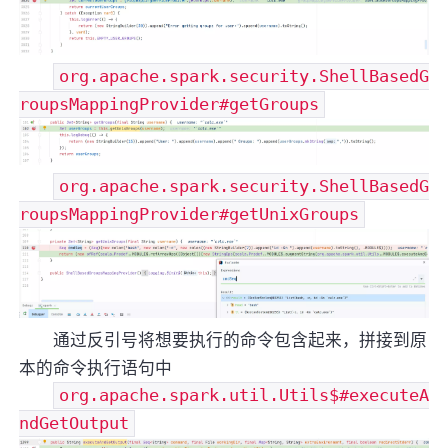
org.apache.spark.security.ShellBasedG
roupsMappingProvider#getGroups
org.apache.spark.security.ShellBasedG
roupsMappingProvider#getUnixGroups
通过反引号将想要执行的命令包含起来，拼接到原
本的命令执行语句中
org.apache.spark.util.Utils$#executeA
ndGetOutput