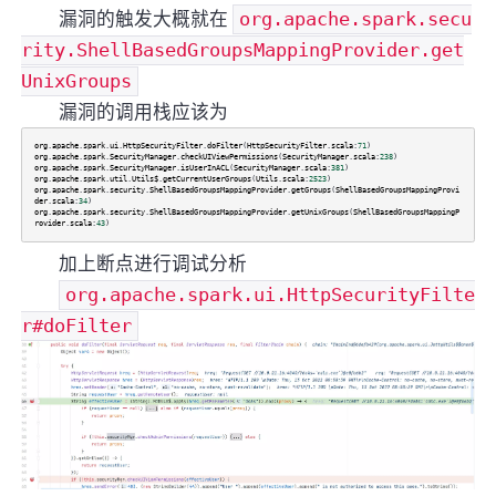
漏洞的触发大概就在
org.apache.spark.secu
rity.ShellBasedGroupsMappingProvider.get
UnixGroups
漏洞的调用栈应该为
org
.
apache
.
spark
.
ui
.
HttpSecurityFilter
.
doFilter
(
HttpSecurityFilter
.
scala
:
71
)
org
.
apache
.
spark
.
SecurityManager
.
checkUIViewPermissions
(
SecurityManager
.
scala
:
238
)
org
.
apache
.
spark
.
SecurityManager
.
isUserInACL
(
SecurityManager
.
scala
:
381
)
org
.
apache
.
spark
.
util
.
Utils$
.
getCurrentUserGroups
(
Utils
.
scala
:
2523
)
org
.
apache
.
spark
.
security
.
ShellBasedGroupsMappingProvider
.
getGroups
(
ShellBasedGroupsMappingProvi
der
.
scala
:
34
)
org
.
apache
.
spark
.
security
.
ShellBasedGroupsMappingProvider
.
getUnixGroups
(
ShellBasedGroupsMappingP
rovider
.
scala
:
43
)
加上断点进行调试分析
org.apache.spark.ui.HttpSecurityFilte
r#doFilter