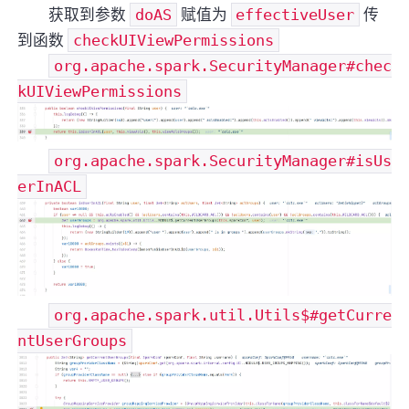
获取到参数
doAS
赋值为
effectiveUser
传
到函数
checkUIViewPermissions
org.apache.spark.SecurityManager#chec
kUIViewPermissions
org.apache.spark.SecurityManager#isUs
erInACL
org.apache.spark.util.Utils$#getCurre
ntUserGroups