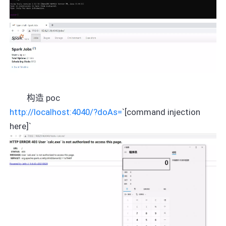
‍
构造 poc
http://localhost:4040/?doAs=
`[command injection
here]`