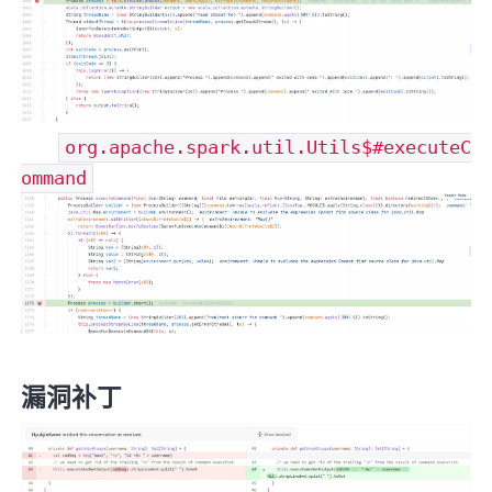
org.apache.spark.util.Utils$#executeC
ommand
漏洞补丁