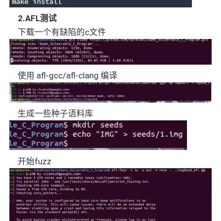
2.AFL
测试
下载一个有缺陷的
c
文件
使用
afl-gcc/afl-clang
编译
生成一些种子语料库
开始
fuzz