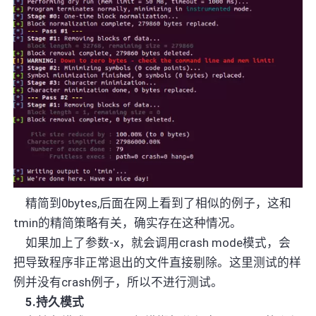
精简到
0bytes,
后面在网上看到了相似的例子，这和
tmin
的精简策略有关，确实存在这种情况。
如
果
加上
了参数
-x
，就会调用
crash mode
模式，会
把导致程序非正常退出的文件直接剔除
。这里测试的样
例并没有
crash
例子，所以不进行测试。
5.
持久模式