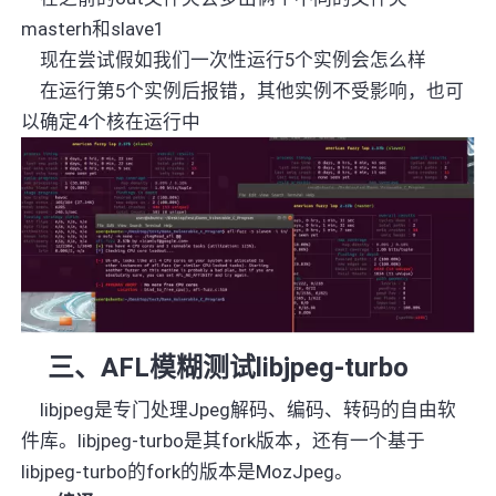
masterh
和
slave1
现在尝试假如我们一次性运行
5
个实例会怎么样
在运行第
5
个实例后报错，其他实例不受影响，也可
以确定
4
个核在运行中
三、
AFL
模糊测试
libjpeg-turbo
libjpeg是专门处理Jpeg解码、编码、转码的自由软
件库。libjpeg-turbo是其fork版本，还有一个基于
libjpeg-turbo的fork的版本是MozJpeg。