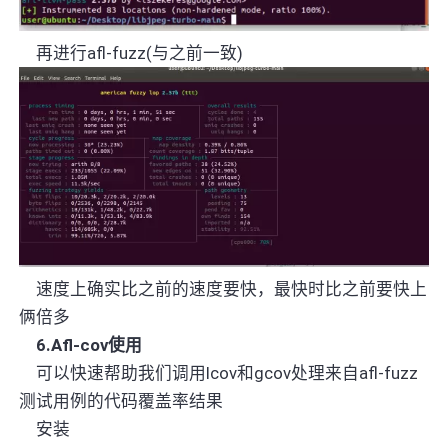
再进行
afl-fuzz(
与之前一致
)
速度上确实比之前的速度要快，最快时比之前要快上
俩倍多
6.Afl-cov
使用
可
以快速帮助我们调用
lcov
和
gcov
处理来自
afl-fuzz
测试用例的代码覆盖率结果
安装