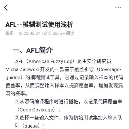
AFL--模糊测试使用浅析
榉橡
2022-05-24 16:10
6505人阅读
一、
AFL
简介
AFL
（
American Fuzzy Lop
）是由安全研究员
Micha Zalewski
开发的一款基于覆盖引导（
Coverage-
guided
）的模糊测试工具，它通过记录输入样本的代码
覆盖率，从而调整输入样本以提高覆盖率，增加发现漏
洞的概率。
①
从源码编译程序时进行插桩，以记录代码覆盖率
（
Code Coverage
）；
②
选择一些输入文件，作为初始测试集加入输入队
列（
queue
）；