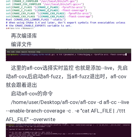
再次编译库
编译文件
这里的
afl-cov
选择实时监控 也就是添加
--live
，先启
动
afl-cov,
后启动
afl-fuzz
，当
afl-fuzz
退出时，
afl-cov
就会跟着退出
启动
afl-cov
的命令
/home/user/Desktop/afl-cov/afl-cov -d afl-cc --live
--enable-branch-coverage -c . -e "cat AFL_FILE | ./ttt
AFL_FILE" --overwrite