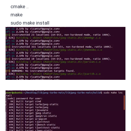
cmake ..
make
sudo make install