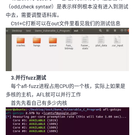
（
odd,check syntax!
）是表示样例根本没有进入到测试
中去，需要调整语料库。
Ctrl+C
打断可以在
out
文件里看见我们的测试信息
3.
并行
fuzz
测试
每个
afl-fuzz
进程占用
CPU
的一个核，实际上如果是
多核的主机，
AFL
就可以并行工作
首先先看自己有多少内核