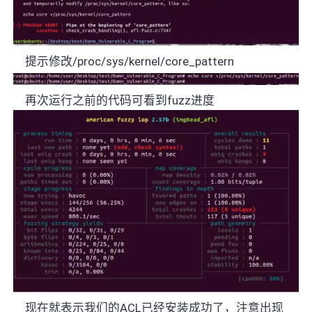
提示修改
/proc/sys/kernel/core_pattern
再次运行之前的代码可看到
fuzz
进度
现在就表示我们的
ACL
已经安装成功了，注意出现