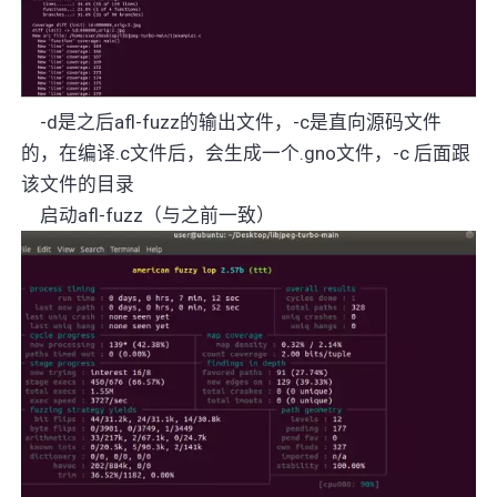
-d
是之后
afl-fuzz
的输出文件，
-c
是直向源码文件
的，在编译
.c
文件后，会生成一个
.gno
文件，
-c
后面跟
该文件的目录
启动
afl-fuzz
（与之前一致）