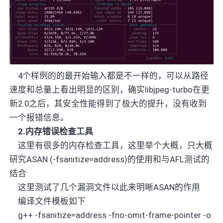
4
个样例的的最开始输入都是不一样的，可以从路径
速度和总量上看出明显的区别，确实
libjpeg-turbo
在更
新
2.0
之后，其安全性能得到了极大的提升，没有收到
一个报错信息。
2.
内存错误检查工具
这里有很多的内存检查工具，这里举个大概，只大概
研究
ASAN (-fsanitize=address)
的使用和与
AFL
测试的
结合
这里测试了几个漏洞文件以此来明晰
ASAN
的作用
编译文件模板如下
g++ -fsanitize=address -fno-omit-frame-pointer -o