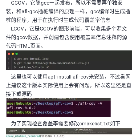
GCOV
，它随
gcc
一起发布，所以不需要再单独安
装，和
afl-gcc
插桩编译的原理一样，
gcc
编译时生成插
桩的程序，用于在执行时生成代码覆盖率信息
LCOV
，它是
GCOV
的图形前端，可以收集多个源文
件的
gcov
数据，并创建包含使用覆盖率信息注释的源
代码
HTML
页面。
这里也可以使用
apt-install afl-cov
来安装，不过看网
上建议这个版本实际使用上会有问题，所以这里还是直
接下载源码
为了实现检查覆盖率需要修改
cmakelist.txt
如下