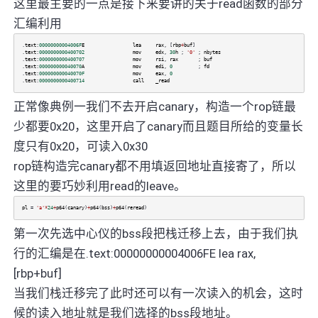
这里最主要的一点是接下来要讲的关于read函数的部分
汇编利用
.
text
:
00000000004006F
E
lea
rax
, [
rbp
+
buf
]
.
text
:
0000000000400702
mov
edx
,
30
h
;
'0'
;
nbytes
.
text
:
0000000000400707
mov
rsi
,
rax
;
buf
.
text
:
000000000040070
A
mov
edi
,
0
;
fd
.
text
:
000000000040070F
mov
eax
,
0
.
text
:
0000000000400714
call
_read
正常像典例一我们不去开启canary，构造一个rop链最
少都要0x20，这里开启了canary而且题目所给的变量长
度只有0x20，可读入0x30
rop链构造完canary都不用填返回地址直接寄了，所以
这里的要巧妙利用read的leave。
pl
=
'a'
*
24
+
p64
(
canary
)
+
p64
(
bss
)
+
p64
(
reread
)
第一次先选中心仪的bss段把栈迁移上去，由于我们执
行的汇编是在.text:00000000004006FE lea rax,
[rbp+buf]
当我们栈迁移完了此时还可以有一次读入的机会，这时
候的读入地址就是我们选择的bss段地址。