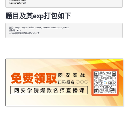
r
.
sendline
(
pay
)
r
.
interactive
()
题目及其exp打包如下
链接：https://pan.baidu.com/s/1PWPdoUzBm5oJatSz_A4BFA
提取码：87zc
--来自百度网盘超级会员V3的分享