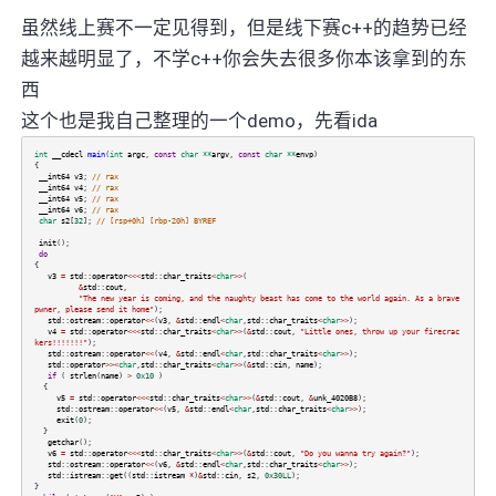
虽然线上赛不一定见得到，但是线下赛c++的趋势已经
越来越明显了，不学c++你会失去很多你本该拿到的东
西
这个也是我自己整理的一个demo，先看ida
int
__cdecl
main
(
int
argc
,
const
char
**
argv
,
const
char
**
envp
)
{
__int64
v3
;
// rax
__int64
v4
;
// rax
__int64
v5
;
// rax
__int64
v6
;
// rax
char
s2
[
32
];
// [rsp+0h] [rbp-20h] BYREF
init
();
do
{
v3
=
std
::
operator
<<<
std
::
char_traits
<
char
>>
(
&
std
::
cout
,
"The new year is coming, and the naughty beast has come to the world again. As a brave
pwner, please send it home"
);
std
::
ostream
::
operator
<<
(
v3
,
&
std
::
endl
<
char
,
std
::
char_traits
<
char
>>
);
v4
=
std
::
operator
<<<
std
::
char_traits
<
char
>>
(
&
std
::
cout
,
"Little ones, throw up your firecrac
kers!!!!!!!"
);
std
::
ostream
::
operator
<<
(
v4
,
&
std
::
endl
<
char
,
std
::
char_traits
<
char
>>
);
std
::
operator
>><
char
,
std
::
char_traits
<
char
>>
(
&
std
::
cin
,
name
);
if
(
strlen
(
name
)
>
0x10
)
{
v5
=
std
::
operator
<<<
std
::
char_traits
<
char
>>
(
&
std
::
cout
,
&
unk_4020B8
);
std
::
ostream
::
operator
<<
(
v5
,
&
std
::
endl
<
char
,
std
::
char_traits
<
char
>>
);
exit
(
0
);
}
getchar
();
v6
=
std
::
operator
<<<
std
::
char_traits
<
char
>>
(
&
std
::
cout
,
"Do you wanna try again?"
);
std
::
ostream
::
operator
<<
(
v6
,
&
std
::
endl
<
char
,
std
::
char_traits
<
char
>>
);
std
::
istream
::
get
((
std
::
istream
*
)
&
std
::
cin
,
s2
,
0x30LL
);
}