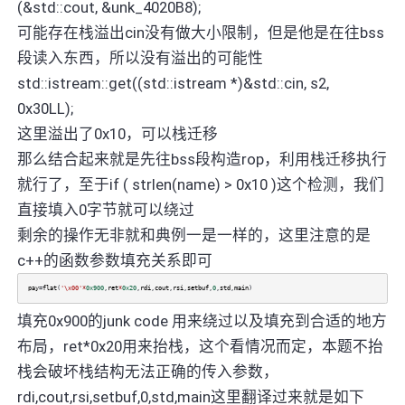
(&std::cout, &unk_4020B8);
可能存在栈溢出cin没有做大小限制，但是他是在往bss
段读入东西，所以没有溢出的可能性
std::istream::get((std::istream *)&std::cin, s2,
0x30LL);
这里溢出了0x10，可以栈迁移
那么结合起来就是先往bss段构造rop，利用栈迁移执行
就行了，至于if ( strlen(name) > 0x10 )这个检测，我们
直接填入0字节就可以绕过
剩余的操作无非就和典例一是一样的，这里注意的是
c++的函数参数填充关系即可
pay
=
flat
(
'\x00'
*
0x900
,
ret
*
0x20
,
rdi
,
cout
,
rsi
,
setbuf
,
0
,
std
,
main
)
填充0x900的junk code 用来绕过以及填充到合适的地方
布局，ret*0x20用来抬栈，这个看情况而定，本题不抬
栈会破坏栈结构无法正确的传入参数，
rdi,cout,rsi,setbuf,0,std,main这里翻译过来就是如下