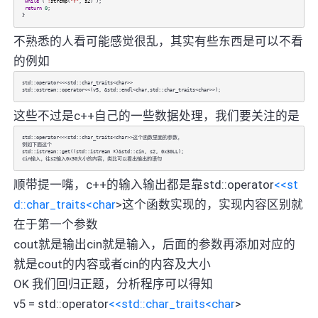
while
(
!
strcmp
(
"Y"
,
s2
) );
return
0
;
}
不熟悉的人看可能感觉很乱，其实有些东西是可以不看
的例如
std::operator<<<std::char_traits<char>>
std::ostream::operator<<(v5, &std::endl<char,std::char_traits<char>>);
这些不过是c++自己的一些数据处理，我们要关注的是
std::operator<<<std::char_traits<char>>这个函数里面的参数，
例如下面这个
std::istream::get((std::istream *)&std::cin, s2, 0x30LL);
cin输入，往s2输入0x30大小的内容，类比可以看出输出的语句
顺带提一嘴，c++的输入输出都是靠std::operator
<<st
d::char_traits<char
>这个函数实现的，实现内容区别就
在于第一个参数
cout就是输出cin就是输入，后面的参数再添加对应的
就是cout的内容或者cin的内容及大小
OK 我们回归正题，分析程序可以得知
v5 = std::operator
<<std::char_traits<char
>