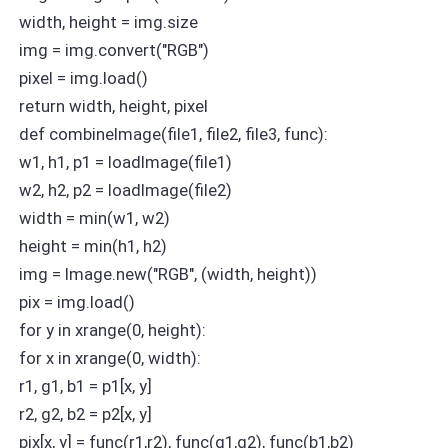
width, height = img.size
img = img.convert("RGB")
pixel = img.load()
return width, height, pixel
def combineImage(file1, file2, file3, func):
w1, h1, p1 = loadImage(file1)
w2, h2, p2 = loadImage(file2)
width = min(w1, w2)
height = min(h1, h2)
img = Image.new("RGB", (width, height))
pix = img.load()
for y in xrange(0, height):
for x in xrange(0, width):
r1, g1, b1 = p1[x, y]
r2, g2, b2 = p2[x, y]
pix[x, y] = func(r1,r2), func(g1,g2), func(b1,b2)