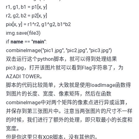
r1, g1, b1 = p1[x, y]
r2, g2, b2 = p2[x, y]
pix[x, y] = r1^r2, g1^g2, b1^b2
img.save(file3)
if
name
== "
main
":
combineImage("pic1.jpg", "pic2.jpg", "pic3.jpg")
双击运行这个python脚本，就可以得到处理结果
pic3.jpg，打开该图片就可以看到Flag字符串了，为
AZADI TOWER。
脚本的代码比较简单，大致就是使用loadImage函数得
到图片的长度、宽度、像素矩阵，然后在函数
combineImage中对两个矩阵的像素点进行异或运算，
并保存到第三张图片中。注意当两张图片的尺寸不一样
的时候，我们进行了额外的处理，即只取最小的长度和
宽度。
但是你这里只有XOR脚本，没有其他的。