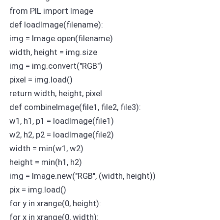
from PIL import Image
def loadImage(filename):
img = Image.open(filename)
width, height = img.size
img = img.convert("RGB")
pixel = img.load()
return width, height, pixel
def combineImage(file1, file2, file3):
w1, h1, p1 = loadImage(file1)
w2, h2, p2 = loadImage(file2)
width = min(w1, w2)
height = min(h1, h2)
img = Image.new("RGB", (width, height))
pix = img.load()
for y in xrange(0, height):
for x in xrange(0, width):