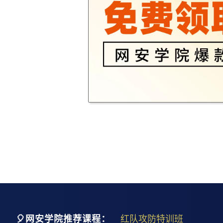
🎈网安学院推荐课程：
红队攻防特训班