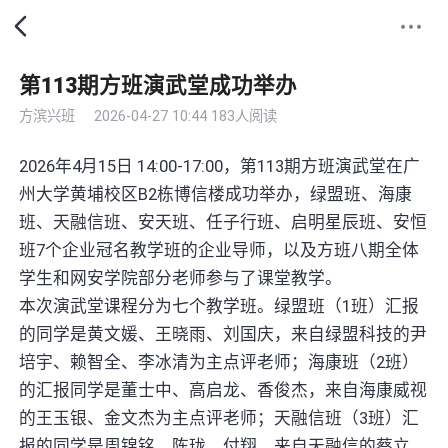
第113期方班演武堂成功举办
方滨兴班
2026-04-27 10:44
183人阅读
2026年4月15日 14:00-17:00，第113期方班演武堂在广
州大学黄埔校区B2栋博信楼成功举办，绿盟班、海康
班、天融信班、安天班、任子行班、启明星辰班、安恒
班7个企业冠名教学班的企业导师，以及方班八期全体
学生和网安学院部分老师参与了课堂教学。
本次演武堂课程分为七个教学班。绿盟班（1班）汇报
的同学是黄文媛、王晓雨、刘国庆，来自绿盟科技的尹
培宇、赖智全、李冰清为主点评老师；海康班（2班）
的汇报同学是董士中、高启龙、香俊杰，来自海康威视
的王玉银、金文杰为主点评老师；天融信班（3班）汇
报的同学是周锦铭、陈珑、付翔，来自天融信的蔡立