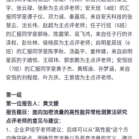
宇、张云禄、张新为主点评老师；安天班（4班）的汇
报同学是谭子仪、邓力诚、秦嘉埙，来自安天科技的张
慧云、沈长伟、赵超为主点评老师；任子行班（5班）
的汇报同学是郭咏、陈震荣、吴飞鸿，来自任子行的许
泽权、彭伙林、侯晓辰为主点评老师；启明星辰班（6
班）的汇报同学是陈李秋、汤磊平、姜梓健，来自启明
星辰的于婧悦、王硕玮、郭崇鹏为主点评老师；安恒班
（7班）的汇报同学是黄子杰、黄辉迪、孙梦涵，来自
安恒的刘程煜、叶方庆、王景熠为主点评老师。
第一组
第一位报告人：黄文媛
报告题目：面向加密流量的高性能异常检测算法研究
点评老师的意见与建议：
1、企业尹培宇老师建议：后续可以从“高性能”这个方
向做突破点，明确异常流量以及恶意流量的定义。建议